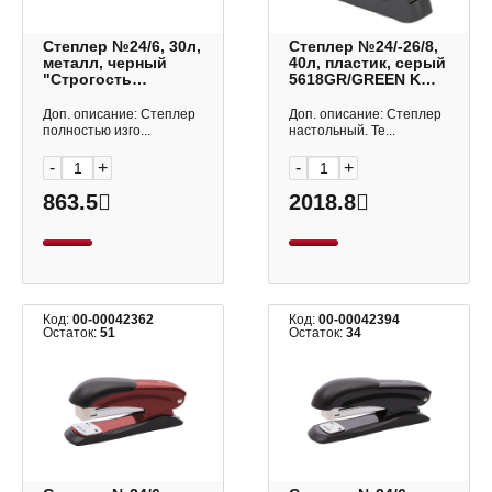
Степлер №24/6, 30л,
Степлер №24/-26/8,
металл, черный
40л, пластик, серый
"Строгость
5618GR/GREEN KW-
Классика" ЕК4662
trio
Erich Krause
Доп. описание: Степлер
Доп. описание: Степлер
полностью изго...
настольный. Те...
-
+
-
+
863.5
2018.8
Код:
00-00042362
Код:
00-00042394
Остаток:
51
Остаток:
34