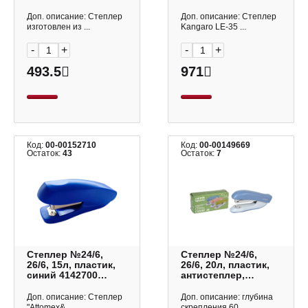
ЕК28236 Erich
ассорти "LE-35"
Krause
Kangaro
Доп. описание: Степлер
Доп. описание: Степлер
изготовлен из ...
Kangaro LE-35 ...
-
+
-
+
493.5
971
Код:
00-00152710
Код:
00-00149669
Остаток:
43
Остаток:
7
Степлер №24/6,
Степлер №24/6,
26/6, 15л, пластик,
26/6, 20л, пластик,
синий 4142700
антистеплер,
Attomex
сумеречный синий
"sigNATURE"
Доп. описание: Степлер
Доп. описание: глубина
4142514 deVENTE
"Attomex&...
скрепления 60 ...