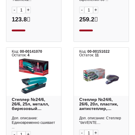
-
+
-
+
123.8
259.2
Код:
00-00141070
Код:
00-00151022
Остаток:
4
Остаток:
11
Степлер №24/6,
Степлер №24/6,
26/6, 25л, металл,
26/6, 20л, пластик,
бирюзовый
антистеплер,
"Essentials metal"
лавандовый
354300 Maped
"Marandi" 4142202
Доп. описание:
Доп. описание: Степлер
deVENTE
Единовременно сшивает
"deVENTE....
...
-
+
-
+