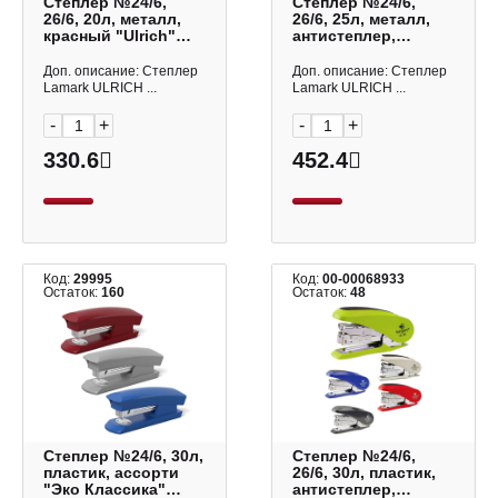
Степлер №24/6,
Степлер №24/6,
26/6, 20л, металл,
26/6, 25л, металл,
красный "Ulrich"
антистеплер,
ST0631-RD Lamark
черный "Ulrich"
ST0632-BK Lamark
Доп. описание: Степлер
Доп. описание: Степлер
Lamark ULRICH ...
Lamark ULRICH ...
-
+
-
+
330.6
452.4
Код:
29995
Код:
00-00068933
Остаток:
160
Остаток:
48
Степлер №24/6, 30л,
Степлер №24/6,
пластик, ассорти
26/6, 30л, пластик,
"Эко Классика"
антистеплер,