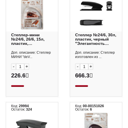
Степлер-мини
Степлер №24/6, 30л,
№24/6, 26/6, 15л,
пластик, черный
пластик,
"Элегантность
лавандовый
Классика" ЕК2241
"Esthetics" 4142522
Erich Krause
Доп. описание: Степлер
Доп. описание: Степлер
deVENTE
МИНИ "deV...
изготовлен из ...
-
+
-
+
226.6
666.3
Код:
29994
Код:
00-00151026
Остаток:
324
Остаток:
6