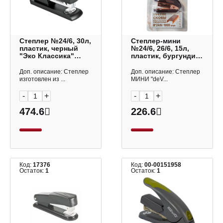
Степлер №24/6, 30л,
Степлер-мини
пластик, черный
№24/6, 26/6, 15л,
"Эко Классика"
пластик, бургунди
ЕК28235 Erich
"Esthetics" 4142521
Krause
deVENTE
Доп. описание: Степлер
Доп. описание: Степлер
изготовлен из ...
МИНИ "deV...
-
+
-
+
474.6
226.6
Код:
17376
Код:
00-00151958
Остаток:
1
Остаток:
1