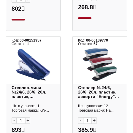
268.8
802
Код:
00-00151957
Код:
00-00139770
Остаток:
1
Остаток:
57
Степлер-мини
Степлер №24/6,
№24/6, 26/6, 20л,
26/6, 20л, пластик,
пластик,
ассорти "Energy"
антистеплер, синий
DS_085966 Hatber
0556B-BLU Mini KW-
Шт. в упаковке: 1
Шт. в упаковке: 12
trio
Торговая марка: KW-...
Торговая марка: Ha...
-
+
-
+
893
385.9