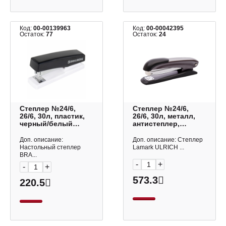
Код:
00-00139963
Код:
00-00042395
Остаток:
77
Остаток:
24
Степлер №24/6,
Степлер №24/6,
26/6, 30л, пластик,
26/6, 30л, металл,
черный/белый
антистеплер,
"Style Max" 272749
черный "Ulrich"
Brauberg
ST0633-BK Lamark
Доп. описание:
Доп. описание: Степлер
Настольный степлер
Lamark ULRICH ...
BRA...
-
+
-
+
573.3
220.5