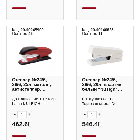
Код:
00-00045900
Код:
00-00140836
Остаток:
45
Остаток:
11
Степлер №24/6,
Степлер №24/6,
26/6, 25л, металл,
26/6, 20л, пластик,
антистеплер,
белый "Nusign"
красный "Ulrich"
ENS084 Deli
ST0632-RD Lamark
Доп. описание: Степлер
Шт. в упаковке: 12
Lamark ULRICH ...
Торговая марка: De...
-
+
-
+
462.6
546.4