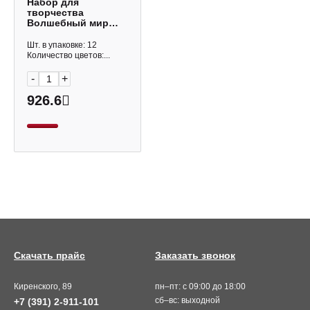
Набор для
творчества
Волшебный мир
"Космический
песок" 1,0кг,
Шт. в упаковке: 12
зеленый, пласт.уп.
Количество цветов:...
Т57733
-
+
926.6
Скачать прайс
Заказать звонок
Киренского, 89
пн–пт: с 09:00 до 18:00
сб–вс: выходной
+7 (391) 2-911-101