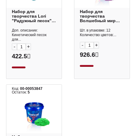
Набор для
Набор для
творчества Lori
творчества
"Радужный песок"
Волшебный мир
5цв*140гр, ассорти
"Космический
Пт-015
песок" 1,0кг, сирен.,
Доп. описание:
Шт. в упаковке: 12
пласт.уп. Т57730
Кинетический песок
Количество цветов:...
для...
-
+
-
+
926.6
422.5
Код:
00-00053847
Остаток:
5