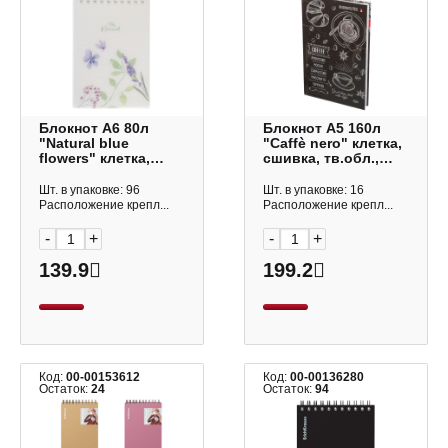
Блокнот А6 80л
Блокнот А5 160л
"Natural blue
"Caffè nero" клетка,
flowers" клетка,
сшивка, тв.обл.,
гребень,
картон, рисунок 3-
пластик.обл.,
160-074/28 Альт
Шт. в упаковке: 96
Шт. в упаковке: 16
рисунок
Расположение крепл...
Расположение крепл...
80Б6A1мс_33478
Hatber
-
+
-
+
139.9
199.2
Код:
00-00153612
Код:
00-00136280
Остаток:
24
Остаток:
94