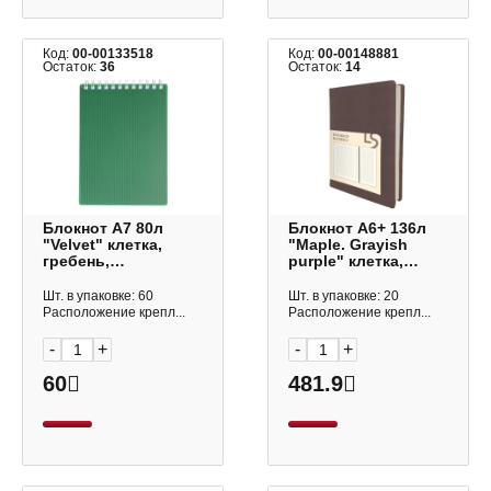
Код:
00-00133518
Код:
00-00148881
Остаток:
36
Остаток:
14
Блокнот А7 80л
Блокнот А6+ 136л
"Velvet" клетка,
"Maple. Grayish
гребень,
purple" клетка,
пластик.обл.,
сшивка, тв.обл.,
зеленый
иск.кожа
Шт. в упаковке: 60
Шт. в упаковке: 20
80Б7В1гр_01607
БМКК61364610
Расположение крепл...
Расположение крепл...
Hatber
Listoff
-
+
-
+
60
481.9