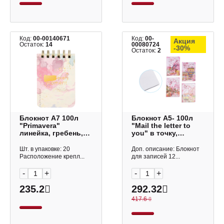
Код:
00-00140671
Код:
00-
Акция
Остаток:
14
00080724
-30%
Остаток:
2
Блокнот А7 100л
Блокнот А5- 100л
"Primavera"
"Mail the letter to
линейка, гребень,
you" в точку,
тв.обл., картон,
сшивка,
рисунок 3-100-
интегр.обл., ПВХ,
Шт. в упаковке: 20
Доп. описание: Блокнот
009/12 Bruno
ассорти M-3842
Расположение крепл...
для записей 12...
Visconti
MAZARI
-
+
-
+
235.2
292.32
417.6