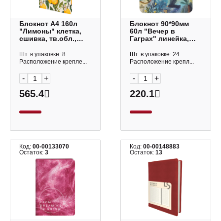
Блокнот А4 160л
Блокнот 90*90мм
"Лимоны" клетка,
60л "Вечер в
сшивка, тв.обл.,
Гаграх" линейка,
7БЦ, рисунок 3-160-
гребень, тв.обл.,
490/19 Альт
картон, рис 3-649/04
Шт. в упаковке: 8
Шт. в упаковке: 24
Bruno Visconti
Расположение крепле...
Расположение крепл...
-
+
-
+
565.4
220.1
Код:
00-00133070
Код:
00-00148883
Остаток:
3
Остаток:
13