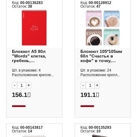
Код:
00-00136283
Код:
00-00128912
Остаток:
38
Остаток:
47
Блокнот А5 80л
Блокнот 105*105мм
"Words" клетка,
60л "Счастье в
гребень,
кофе" в точку,
пластик.обл.,
гребень,
красный 61990 Erich
пластик.обл.,
Шт. в упаковке: 4
Шт. в упаковке: 24
Krause
ассорти 3-654/02 BV
Расположение крепле...
Расположение крепл...
-
+
-
+
156.1
191.1
Код:
00-00143817
Код:
00-00135293
Остаток:
14
Остаток:
10