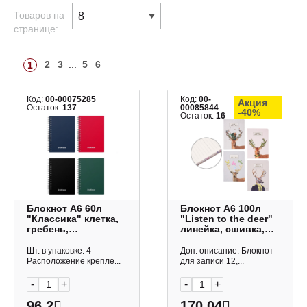
Товаров на
странице:
2
3
...
5
6
1
Код:
00-00075285
Код:
00-
Акция
Остаток:
137
00085844
-40%
Остаток:
16
Блокнот А6 60л
Блокнот А6 100л
"Классика" клетка,
"Listen to the deer"
гребень,
линейка, сшивка,
пластик.обл.,
тв.обл., 7БЦ,
ассорти 49668 Erich
ассорти M-3858
Шт. в упаковке: 4
Доп. описание: Блокнот
Krause
MAZARI
Расположение крепле...
для записи 12,...
-
+
-
+
96.2
170.04