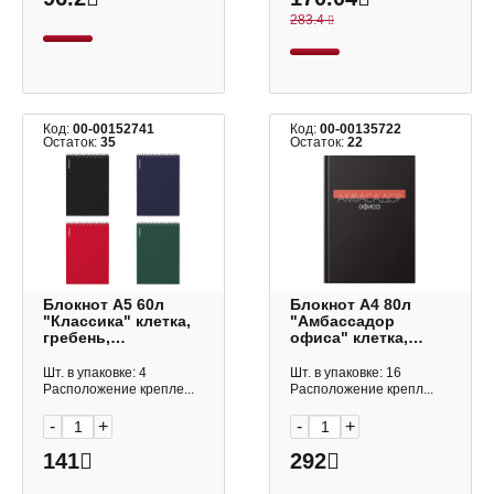
283.4
Код:
00-00152741
Код:
00-00135722
Остаток:
35
Остаток:
22
Блокнот А5 60л
Блокнот А4 80л
"Классика" клетка,
"Амбассадор
гребень,
офиса" клетка,
пластик.обл.,
сшивка,
ассорти 49675 Erich
интегр.обл., картон,
Шт. в упаковке: 4
Шт. в упаковке: 16
Krause
рисунок
Расположение крепле...
Расположение крепл...
БТИК480666 Listoff
-
+
-
+
141
292