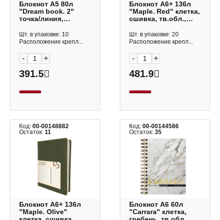
Блокнот А5 80л
Блокнот А6+ 136л
"Dream book. 2"
"Maple. Red" клетка,
точка/линия,
сшивка, тв.обл.,
сшивка,
иск.кожа
интегр.обл.,
БМКК61364609
Шт. в упаковке: 10
Шт. в упаковке: 20
иск.кожа, роз
Listoff
Расположение крепл...
Расположение крепл...
БДБТЛ5803650
Listoff
-
+
-
+
391.5
481.9
Код:
00-00148882
Код:
00-00144586
Остаток:
11
Остаток:
35
Блокнот А6+ 136л
Блокнот А6 60л
"Maple. Olive"
"Carrara" клетка,
клетка, сшивка,
гребень, тв.обл.,