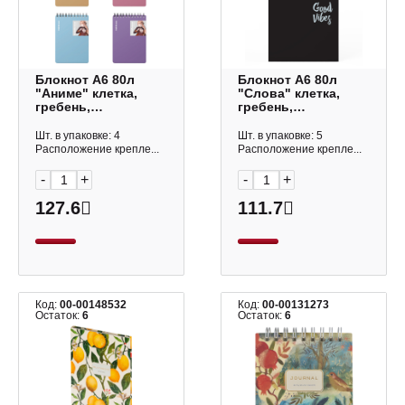
Блокнот А6 80л
Блокнот А6 80л
"Аниме" клетка,
"Слова" клетка,
гребень,
гребень,
пластик.обл.,
пластик.обл.,
ассорти 63433 Erich
черный 61981 Erich
Шт. в упаковке: 4
Шт. в упаковке: 5
Krause
Krause
Расположение крепле...
Расположение крепле...
-
+
-
+
127.6
111.7
Код:
00-00148532
Код:
00-00131273
Остаток:
6
Остаток:
6