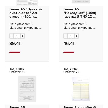
Бланк А5 "Путевой
Бланк А5
лист л/авто" 2-х
"Накладная" (100л)
сторон. (100л)
газетка B-TN5-12-
газетка, форма №3
1_496 OfficeSpace
252459 OfficeSpace
Шт. в упаковке: 1
Шт. в упаковке: 1
Материал внутреннег...
Материал внутреннег...
-
+
-
+
39.4
46.4
Код:
00007
Код:
23340
Остаток:
96
Остаток:
22
Бланк А5
Бланк 2-х слойный