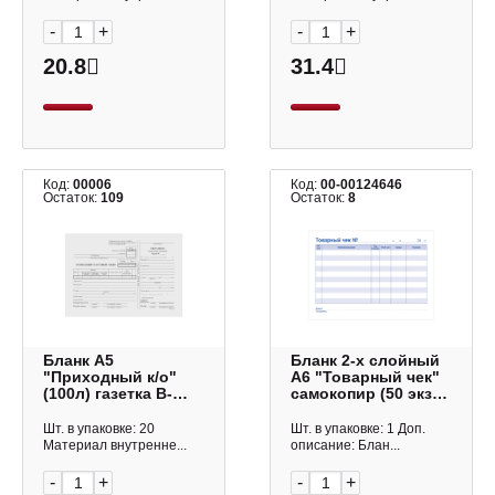
-
+
-
+
20.8
31.4
Код:
00006
Код:
00-00124646
Остаток:
109
Остаток:
8
Бланк А5
Бланк 2-х слойный
"Приходный к/о"
А6 "Товарный чек"
(100л) газетка B-
самокопир (50 экз)
PO5-12-1_498
офсет 249796
OfficeSpace
OfficeSpace
Шт. в упаковке: 20
Шт. в упаковке: 1 Доп.
Материал внутренне...
описание: Блан...
-
+
-
+