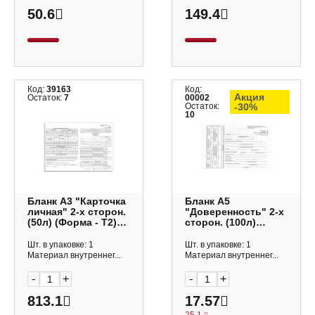
50.6
149.4
Код:
39163
Код:
Акция
Остаток:
7
00002
Остаток:
-30%
10
Бланк А3 "Карточка
Бланк А5
личная" 2-х сторон.
"Доверенность" 2-х
(50л) (Форма - Т2)
сторон. (100л)
B-KL3-21-1_508
газетка B-DV5-22-
OfficeSpace
1_492 OfficeSpace
Шт. в упаковке: 1
Шт. в упаковке: 1
(1уп*50листов)
Материал внутреннег...
Материал внутреннег...
-
+
-
+
813.1
17.57