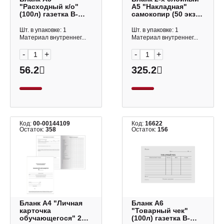
"Расходный к/о"
А5 "Накладная"
(100л) газетка B-
самокопир (50 экз)
RO5-12-1_500
офсет B-TN5-с2_506
OfficeSpace
OfficeSpace
Шт. в упаковке: 1
Шт. в упаковке: 1
Материал внутреннег...
Материал внутреннег...
-
+
-
+
56.2
325.2
Код:
00-00144109
Код:
16622
Остаток:
358
Остаток:
156
Бланк А4 "Личная
Бланк А6
карточка
"Товарный чек"
обучающегося" 2л,
(100л) газетка B-