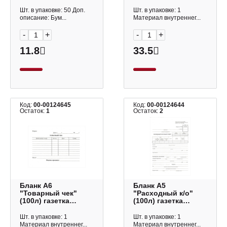
офсет 130194 Staff
TC6-12-1_502
OfficeSpace
Шт. в упаковке: 50 Доп.
Шт. в упаковке: 1
описание: Бум...
Материал внутреннег...
-
+
-
+
11.8
33.5
Код:
00-00124645
Код:
00-00124644
Остаток:
1
Остаток:
2
Бланк А6
Бланк А5
"Товарный чек"
"Расходный к/о"
(100л) газетка
(100л) газетка
КЖ-1665 Учитель-
КЖ-1664 Учитель-
Канц
Канц
Шт. в упаковке: 1
Шт. в упаковке: 1
Материал внутреннег...
Материал внутреннег...