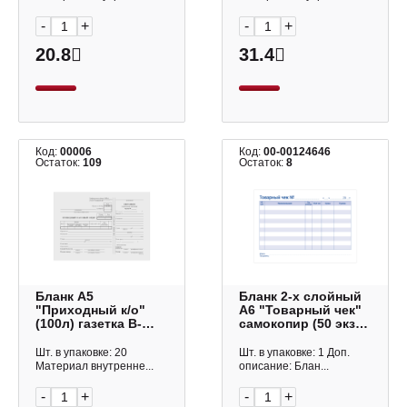
-
+
-
+
20.8
31.4
Код:
00006
Код:
00-00124646
Остаток:
109
Остаток:
8
Бланк А5
Бланк 2-х слойный
"Приходный к/о"
А6 "Товарный чек"
(100л) газетка B-
самокопир (50 экз)
PO5-12-1_498
офсет 249796
OfficeSpace
OfficeSpace
Шт. в упаковке: 20
Шт. в упаковке: 1 Доп.
Материал внутренне...
описание: Блан...
-
+
-
+