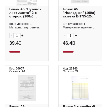
Бланк А5 "Путевой
Бланк А5
лист л/авто" 2-х
"Накладная" (100л)
сторон. (100л)
газетка B-TN5-12-
газетка, форма №3
1_496 OfficeSpace
252459 OfficeSpace
Шт. в упаковке: 1
Шт. в упаковке: 1
Материал внутреннег...
Материал внутреннег...
-
+
-
+
39.4
46.4
Код:
00007
Код:
23340
Остаток:
96
Остаток:
22
Бланк А5
Бланк 2-х слойный