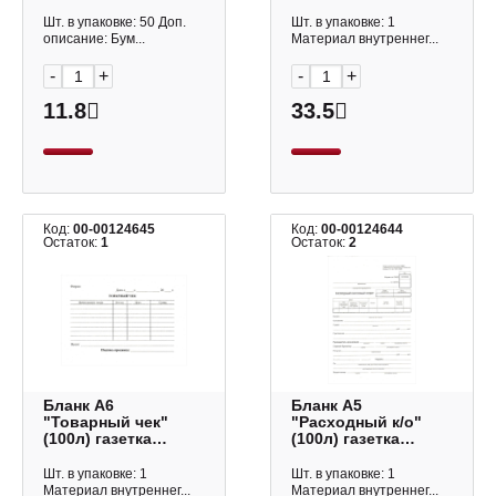
офсет 130194 Staff
TC6-12-1_502
OfficeSpace
Шт. в упаковке: 50 Доп.
Шт. в упаковке: 1
описание: Бум...
Материал внутреннег...
-
+
-
+
11.8
33.5
Код:
00-00124645
Код:
00-00124644
Остаток:
1
Остаток:
2
Бланк А6
Бланк А5
"Товарный чек"
"Расходный к/о"
(100л) газетка
(100л) газетка
КЖ-1665 Учитель-
КЖ-1664 Учитель-
Канц
Канц
Шт. в упаковке: 1
Шт. в упаковке: 1
Материал внутреннег...
Материал внутреннег...