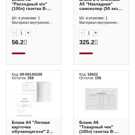
"Расходный к/о"
А5 "Накладная"
(100л) газетка B-
самокопир (50 экз)
RO5-12-1_500
офсет B-TN5-с2_506
OfficeSpace
OfficeSpace
Шт. в упаковке: 1
Шт. в упаковке: 1
Материал внутреннег...
Материал внутреннег...
-
+
-
+
56.2
325.2
Код:
00-00144109
Код:
16622
Остаток:
358
Остаток:
156
Бланк А4 "Личная
Бланк А6
карточка
"Товарный чек"
обучающегося" 2л,
(100л) газетка B-