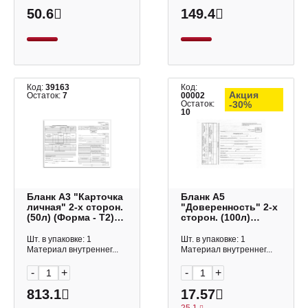
50.6
149.4
Код:
39163
Код:
Акция
Остаток:
7
00002
Остаток:
-30%
10
Бланк А3 "Карточка
Бланк А5
личная" 2-х сторон.
"Доверенность" 2-х
(50л) (Форма - Т2)
сторон. (100л)
B-KL3-21-1_508
газетка B-DV5-22-
OfficeSpace
1_492 OfficeSpace
Шт. в упаковке: 1
Шт. в упаковке: 1
(1уп*50листов)
Материал внутреннег...
Материал внутреннег...
-
+
-
+
813.1
17.57