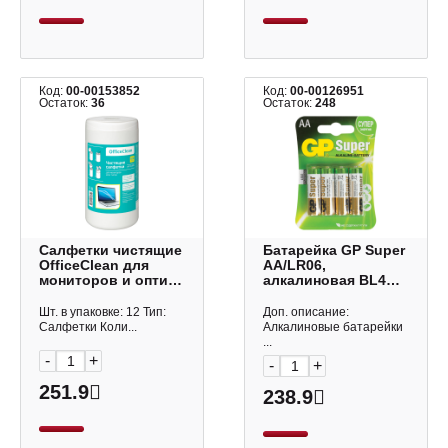
Код:
00-00153852
Код:
00-00126951
Остаток:
36
Остаток:
248
Салфетки чистящие
Батарейка GP Super
OfficeClean для
AA/LR06,
мониторов и оптич.
алкалиновая BL4
поверх. (100шт)
(1уп*4шт) 450434
туба 248261
Шт. в упаковке: 12 Тип:
Доп. описание:
Салфетки Коли...
Алкалиновые батарейки
...
-
+
-
+
251.9
238.9