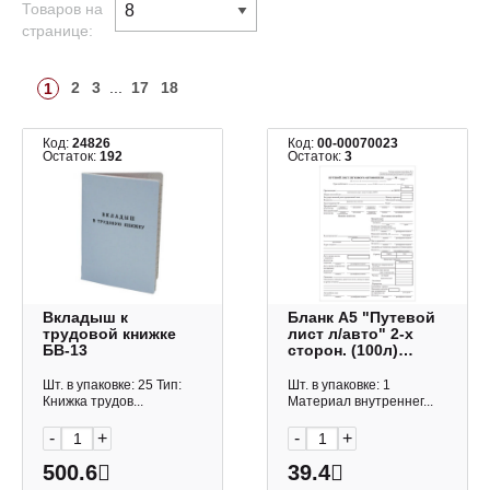
Товаров на
странице:
2
3
...
17
18
1
Код:
24826
Код:
00-00070023
Остаток:
192
Остаток:
3
Вкладыш к
Бланк А5 "Путевой
трудовой книжке
лист л/авто" 2-х
БВ-13
сторон. (100л)
газетка, форма №3
252459 OfficeSpace
Шт. в упаковке: 25 Тип:
Шт. в упаковке: 1
Книжка трудов...
Материал внутреннег...
-
+
-
+
500.6
39.4