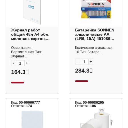
Журнал работ
Батарейка SONNEN
общий 48л А4 обл.
алкалиновые АА
мелован. картон,
(LR6, 15А) 451086
офсет 130262 Staff
(1уп*10шт)
Ориентация:
Количество в упаковке:
Вертикальная Тип:
10 Тип: Батаре...
Журнал ...
-
+
-
+
284.3
164.3
Код:
00-00066777
Код:
00-00086295
Остаток:
174
Остаток:
106