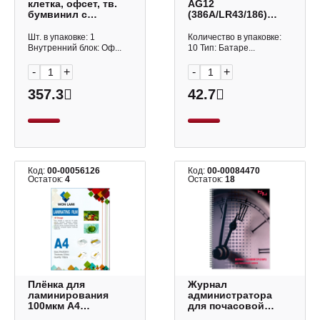
клетка, офсет, тв.
AG12
бумвинил с
(386A/LR43/186)
наклейкой ярлычка
BL10 щелочной
130140 Brauberg
диск 1шт
Шт. в упаковке: 1
Количество в упаковке:
Внутренний блок: Оф...
10 Тип: Батаре...
-
+
-
+
357.3
42.7
Код:
00-00056126
Код:
00-00084470
Остаток:
4
Остаток:
18
Плёнка для
Журнал
ламинирования
администратора
100мкм А4
для почасовой
(216*303мм), глянц.
записи 50л, А4, обл.