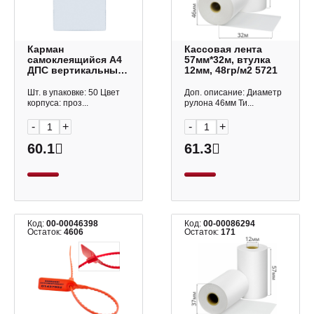
Карман
Кассовая лента
самоклеящийся А4
57мм*32м, втулка
ДПС вертикальный
12мм, 48гр/м2 5721
прозрачный
1555.С/50
Шт. в упаковке: 50 Цвет
Доп. описание: Диаметр
корпуса: проз...
рулона 46мм Ти...
-
+
-
+
60.1
61.3
Код:
00-00046398
Код:
00-00086294
Остаток:
4606
Остаток:
171