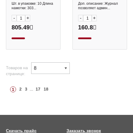
7681 Won Lami
мел. картон, УФ-лак,
Шт. в упаковке: 10 Длина
Доп. описание: Журнал
(1уп*100шт)
офсет 13с19-50
намотки: 303...
позволяет админ...
Полином
-
+
-
+
805.49
160.8
Товаров на
странице:
2
3
...
17
18
1
Скачать прайс
Заказать звонок