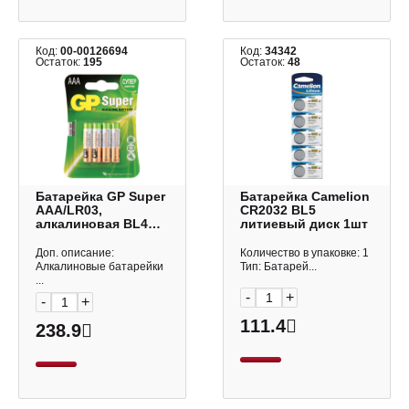
Код:
00-00126694
Код:
34342
Остаток:
195
Остаток:
48
Батарейка GP Super
Батарейка Camelion
AAA/LR03,
CR2032 BL5
алкалиновая BL4
литиевый диск 1шт
(1уп*4шт) 24A-2CR4
Доп. описание:
Количество в упаковке: 1
Алкалиновые батарейки
Тип: Батарей...
...
-
+
-
+
111.4
238.9