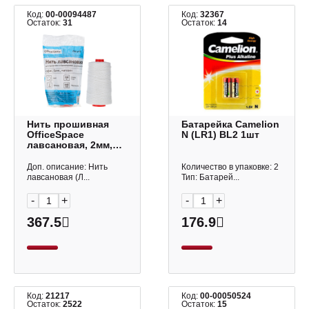
Код:
00-00094487
Код:
32367
Остаток:
31
Остаток:
14
Нить прошивная
Батарейка Camelion
OfficeSpace
N (LR1) BL2 1шт
лавсановая, 2мм,
250м белая ЛШ-640
Доп. описание: Нить
Количество в упаковке: 2
лавсановая (Л...
Тип: Батарей...
-
+
-
+
367.5
176.9
Код:
21217
Код:
00-00050524
Остаток:
2522
Остаток:
15