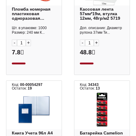
Пломба номерная
Кассовая лента
пластиковая
57мм*19м, втулка
одноразовая
12мм, 48гр/м2 5719
ОПТИМА (240мм),
красная, Аспломб
Шт. в упаковке: 1000
Доп. описание: Диаметр
1шт
Размер: 240 мм К...
рулона 37мм Ти...
-
+
-
+
7.8
48.8
Код:
00-00054297
Код:
34343
Остаток:
19
Остаток:
13
Книга Учета 96л А4
Батарейка Camelion