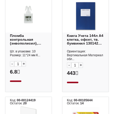
Пломба
Книга Учета 144л А4
контрольная
клетка, офсет, тв.
(энвополисил),
бумвинил 130142
пластиковая, КПП-1-
Brauberg
0002
Шт. в упаковке: 10
Ориентация:
Размер: 11*24 мм К...
Вертикальная Материал
обл...
-
+
-
+
6.8
443
Код:
00-00124419
Код:
00-00105644
Остаток:
20
Остаток:
14