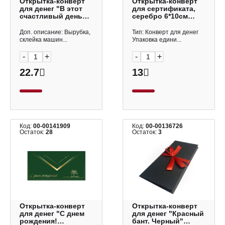
Открытка-конверт
Открытка-конверт
для денег "В этот
для сертификата,
счастливый день
серебро 6*10см
свадьбы! Бокалы"
"Маджестик" 11-23
8,3*16,7см 0322.580
Полином
Доп. описание: Вырубка,
Тип: Конверт для денег
Арт Дизайн
склейка машин...
Упаковка едини...
-
+
-
+
22.7
13
Код:
00-00141909
Код:
00-00136726
Остаток:
28
Остаток:
3
Открытка-конверт
Открытка-конверт
для денег "С днем
для денег "Красный
рождения!
бант. Черный"