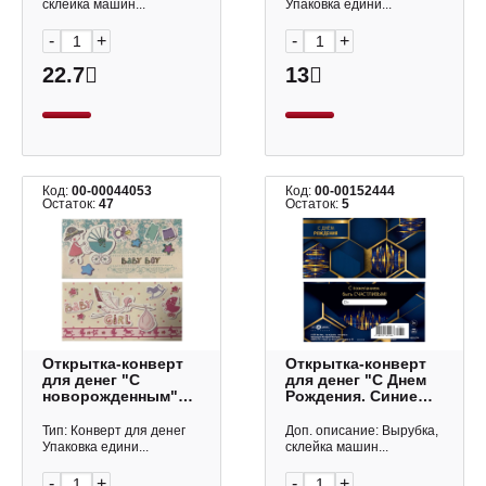
0322.771 Арт Дизайн
склейка машин...
Упаковка едини...
-
+
-
+
22.7
13
Код:
00-00044053
Код:
00-00152444
Остаток:
47
Остаток:
5
Открытка-конверт
Открытка-конверт
для денег "С
для денег "С Днем
новорожденным"
Рождения. Синие
ассорти Квадра
соты" 8,3*16,7см
0322.774 Арт Дизайн
Тип: Конверт для денег
Доп. описание: Вырубка,
Упаковка едини...
склейка машин...
-
+
-
+