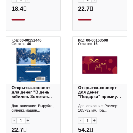
18.4
22.7
Код:
00-00152446
Код:
00-00153508
Остаток:
40
Остаток:
16
Открытка-конверт
Открытка-конверт
для денег "В день
для денег
юбилея. Золотая
"Подарки" премиум,
лента" 8,3*16,7см
8,2*16,5см 9850
0322.781 Арт Дизайн
Квадра
Доп. описание: Вырубка,
Доп. описание: Размер:
склейка машин...
165×82 мм. Тра...
-
+
-
+
22.7
54.2