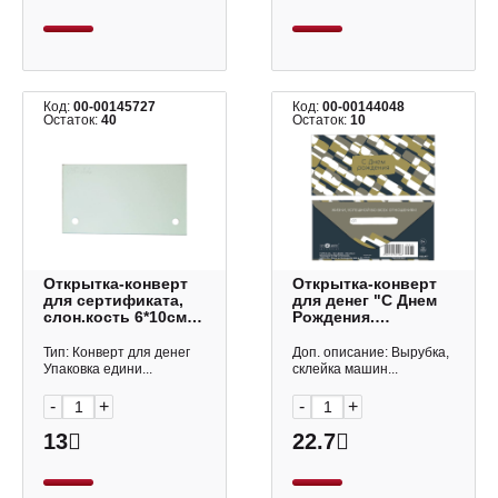
Код:
00-00145727
Код:
00-00144048
Остаток:
40
Остаток:
10
Открытка-конверт
Открытка-конверт
для сертификата,
для денег "С Днем
слон.кость 6*10см
Рождения.
"Aralda" 05-22
Абстракция"
Полином
8,3*16,7см 0320.977
Тип: Конверт для денег
Доп. описание: Вырубка,
Арт Дизайн
Упаковка едини...
склейка машин...
-
+
-
+
13
22.7