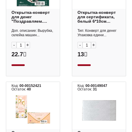
Открытка-конверт
Открытка-конверт
для денег
для сертификата,
"Поздравляем.
белый 6*10см
Кофе, блокнот,
"Pergraphica" 04-24
телефон" 8,3*16,7см
Полином
Доп. описание: Вырубка,
Тип: Конверт для денег
0320.973 Арт Дизайн
склейка машин...
Упаковка едини...
-
+
-
+
22.7
13
Код:
00-00152421
Код:
00-00149047
Остаток:
40
Остаток:
31