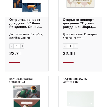
Открытка-конверт
Открытка-конверт
для денег "С Днем
для денег "С днем
Рождения. Синий
рождения! Шары,
акцент" 8,3*16,7см
глиттер" стандарт,
0322.770 Арт Дизайн
8,1*16,4см 8409
Доп. описание: Вырубка,
Доп. описание: Конверты
Квадра
склейка машин...
для денег ста...
-
+
-
+
22.7
32.4
Код:
00-00144046
Код:
00-00145726
Остаток:
23
Остаток:
80