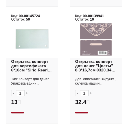
Код:
00-00145724
Код:
00-00139941
Остаток:
50
Остаток:
10
Открытка-конверт
Открытка-конверт
для сертификата
для денег "Цветы"
6*10см "Sirio Rearl"
8,3*16,7см 0320.349
1014 Полином
Арт Дизайн
Тип: Конверт для денег
Доп. описание: Вырубка,
Упаковка едини...
склейка машин...
-
+
-
+
13
32.4