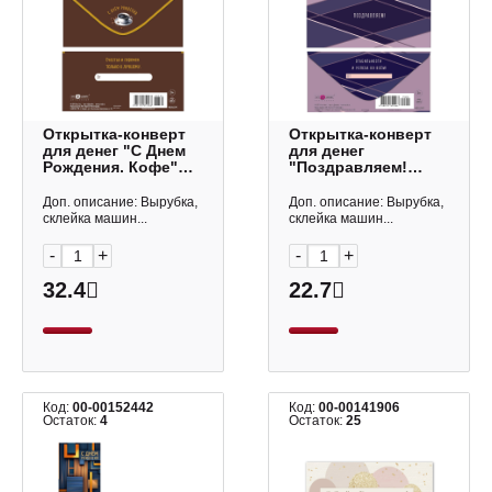
Открытка-конверт
Открытка-конверт
для денег "С Днем
для денег
Рождения. Кофе"
"Поздравляем!
8,3*16,7см 0320.276
Фиолетовое
Арт Дизайн
настроение"
Доп. описание: Вырубка,
Доп. описание: Вырубка,
8,3*16,7см 0322.767
склейка машин...
склейка машин...
Арт Дизайн
-
+
-
+
32.4
22.7
Код:
00-00152442
Код:
00-00141906
Остаток:
4
Остаток:
25