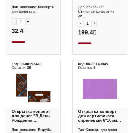
Зеленый" стандарт,
8*17см К103 Дон
8,1*16,4см 9140
Баллон
Доп. описание: Конверты
Доп. описание:
Квадра
для денег ста...
Стильный конверт из
ди...
-
+
-
+
32.4
199.4
Код:
00-00152443
Код:
00-00149045
Остаток:
30
Остаток:
5
Открытка-конверт
Открытка-конверт
для денег "В День
для сертификата,
Рождения.
сиреневый 6*10см
Коричневый
19-23 Полином
акцент" 8,3*16,7см
Доп. описание: Вырубка,
Тип: Конверт для денег