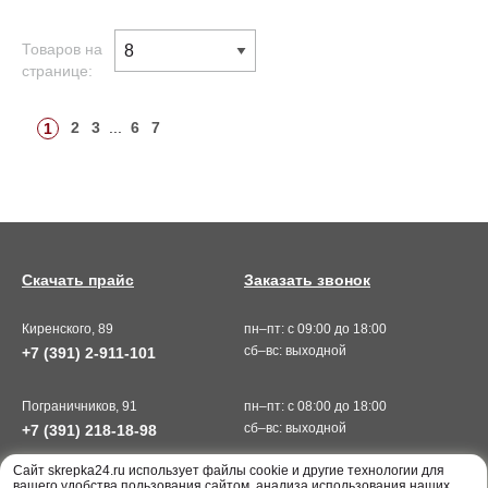
Товаров на
странице:
2
3
...
6
7
1
Скачать прайс
Заказать звонок
Киренского, 89
пн–пт: с 09:00 до 18:00
сб–вс: выходной
+7 (391) 2-911-101
Пограничников, 91
пн–пт: с 08:00 до 18:00
сб–вс: выходной
+7 (391) 218-18-98
Cайт skrepka24.ru использует файлы cookie и другие технологии для
вашего удобства пользования сайтом, анализа использования наших