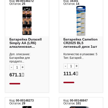
Код:
00-00148272
Код:
34341
Остаток:
25
Остаток:
14
Батарейка Duraсell
Батарейка Camelion
Simply AA (LR6)
CR2025 BL5
алкалиновая
литиевый диск 1шт
(блистер 4шт)
5000394129733
Доп. описание:
Количество в упаковке: 5
Батарейки для
Тип: Батарей...
продукто...
-
+
-
+
111.4
671.1
Код:
00-00148273
Код:
00-00148847
Остаток:
29
Остаток:
101