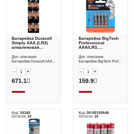
Батарейка Duraсell
Батарейка BigTech
Simply АAA (LR3)
Professional
алкалиновая
AAA/LR3,
(блистер 4шт)
алкалиновая BL4
5000394129931
1988424 (1уп*4шт)
Доп. описание:
Доп. описание:
Батарейки Duracell AAА...
Батарейка BigTech Prof...
-
+
-
+
671.1
159.9
Код:
34340
Код:
00-00105646
Остаток:
10
Остаток:
16