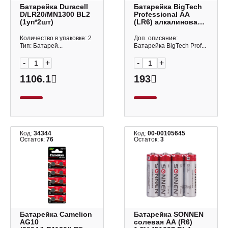
Батарейка Duraсell
Батарейка BigTech
D/LR20/MN1300 BL2
Professional AA
(1уп*2шт)
(LR6) алкалиновая
1988320 (1уп*4шт)
Количество в упаковке: 2
Доп. описание:
Тип: Батарей...
Батарейка BigTech Prof...
-
+
-
+
1106.1
193
Код:
34344
Код:
00-00105645
Остаток:
76
Остаток:
3
Батарейка Camelion
Батарейка SONNEN
AG10
солевая AA (R6)