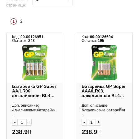
странице:
2
1
Код:
00-00126951
Код:
00-00126694
Остаток:
248
Остаток:
195
Батарейка GP Super
Батарейка GP Super
AA/LR06,
AAA/LR03,
алкалиновая BL4
алкалиновая BL4
(1уп*4шт) 450434
(1уп*4шт) 24A-2CR4
Доп. описание:
Доп. описание:
Алкалиновые батарейки
Алкалиновые батарейки
...
...
-
+
-
+
238.9
238.9