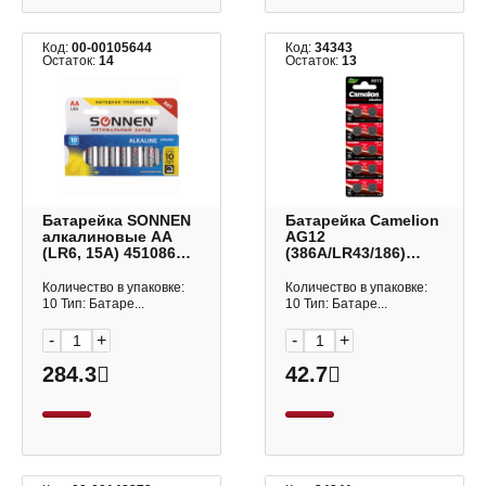
Код:
00-00105644
Код:
34343
Остаток:
14
Остаток:
13
Батарейка SONNEN
Батарейка Camelion
алкалиновые АА
AG12
(LR6, 15А) 451086
(386A/LR43/186)
(1уп*10шт)
BL10 щелочной
диск 1шт
Количество в упаковке:
Количество в упаковке:
10 Тип: Батаре...
10 Тип: Батаре...
-
+
-
+
284.3
42.7