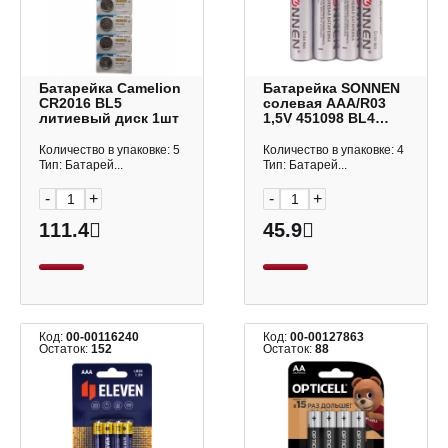
Батарейка Camelion
Батарейка SONNEN
CR2016 BL5
солевая AAА/R03
литиевый диск 1шт
1,5V 451098 BL4
(1уп*4шт)
Количество в упаковке: 5
Количество в упаковке: 4
Тип: Батарей...
Тип: Батарей...
-
+
-
+
111.4
45.9
Код:
00-00116240
Код:
00-00127863
Остаток:
152
Остаток:
88