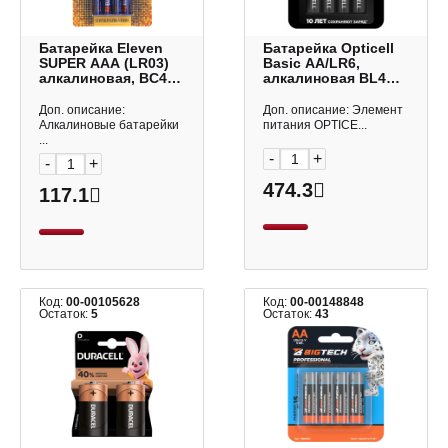
Батарейка Eleven
Батарейка Opticell
SUPER ААA (LR03)
Basic AA/LR6,
алкалиновая, BC4
алкалиновая BL4
301754 (1уп*4шт)
5051001 (1уп*4шт)
Доп. описание:
Доп. описание: Элемент
Алкалиновые батарейки
питания OPTICE...
...
-
+
-
+
474.3
117.1
Код:
00-00105628
Код:
00-00148848
Остаток:
5
Остаток:
43