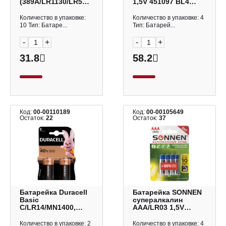
(389A/LR1130/LR54/189)
1,5V 451097 BL4
BL10 щелочной
(1уп*4шт)
диск 1шт
Количество в упаковке:
Количество в упаковке: 4
10 Тип: Батаре...
Тип: Батарей...
-
+
-
+
31.8
58.2
Код:
00-00110189
Код:
00-00105649
Остаток:
22
Остаток:
37
Батарейка Duraсell
Батарейка SONNEN
Basic
супералкалин
C/LR14/MN1400,
AAА/LR03 1,5V
алкалиновая BL2
451096 BL4
(1уп*2шт)
(1уп*4шт.)
Количество в упаковке: 2
Количество в упаковке: 4