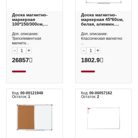
Доска магнитно-
Доска магнитно-
маркерная
маркерная 45*60см,
100*150/300см,
белая, алюмин.
белая, алюмин.
рама 1782561
рама 238035
Klammer.
Доп. описание:
Доп. описание:
Brauberg
Трехэлементная
Классическая магнитно
магнитн...
...
-
+
-
+
26857
1802.9
Код:
00-00121948
Код:
00-00057162
Остаток:
1
Остаток:
2