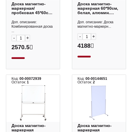
Доска магнитно-
Доска магнитно-
маркерная/
маркерная 60*90см,
пробковая 45*60см,
белая, алюмин.
белая/корич.,
рама "Premium"
алюмин. рама
SDm_07030 Berlingo
Доп. описание:
Доп. описание: Доска
"Extra" 238182
Комбинированная доска
магнитно-маркерн...
Brauberg
...
-
+
-
+
4188
2570.5
Код:
00-00072939
Код:
00-00144651
Остаток:
1
Остаток:
2
Доска магнитно-
Доска магнитно-
маркерная
маркерная