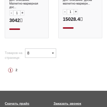
Доп. описание:
Доп. описание: Доска
SDm_05030 Berlingo
Магнитно-маркерная
магнитно-маркерн...
дос...
-
+
-
+
15028.4
3042
Товаров на
странице:
2
1
Скачать прайс
Заказать звонок