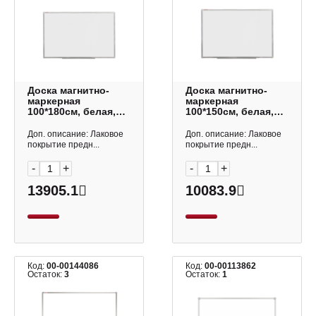
Доска магнитно-
Доска магнитно-
маркерная
маркерная
100*180см, белая,
100*150см, белая,
алюмин. рама
алюмин. рама
"Стандарт" 235524
"Стандарт" 235523
Доп. описание: Лаковое
Доп. описание: Лаковое
Brauberg
Brauberg
покрытие предн...
покрытие предн...
-
+
-
+
13905.1
10083.9
Код:
00-00144086
Код:
00-00113862
Остаток:
3
Остаток:
1