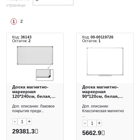
странице:
2
1
Код:
36143
Код:
00-00119726
Остаток:
2
Остаток:
1
Доска магнитно-
Доска магнитно-
маркерная
маркерная
120*240см, белая,
90*120см, белая,
алюмин. рама
алюмин. рама
улучш. "Premium"
1782563 Klammer
Доп. описание: Лаковое
Доп. описание:
231702 Brauberg
покрытие предн...
Классическая магнитно
...
-
+
-
+
29381.3
5662.9