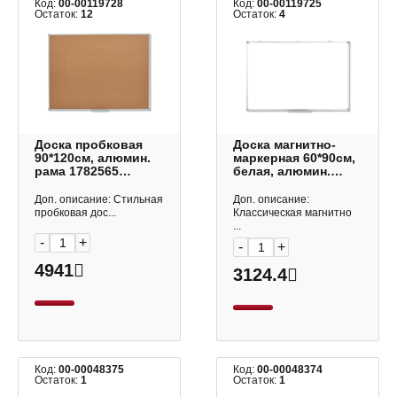
Код:
00-00119728
Код:
00-00119725
Остаток:
12
Остаток:
4
Доска пробковая
Доска магнитно-
90*120см, алюмин.
маркерная 60*90см,
рама 1782565
белая, алюмин.
Klammer
рама 1782562
Klammer
Доп. описание: Стильная
Доп. описание:
пробковая дос...
Классическая магнитно
...
-
+
-
+
4941
3124.4
Код:
00-00048375
Код:
00-00048374
Остаток:
1
Остаток:
1