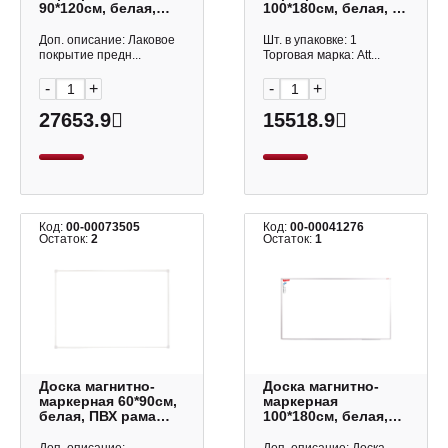
90*120см, белая,
100*180см, белая, 2-
алюмин. рама, 2-
стор, колеса
стор, колеса
"Mobile" 2268139
Доп. описание: Лаковое
Шт. в упаковке: 1
"Premium" 236851
Attache
покрытие предн...
Торговая марка: Att...
Brauberg
-
+
-
+
27653.9
15518.9
Код:
00-00073505
Код:
00-00041276
Остаток:
2
Остаток:
1
Доска магнитно-
Доска магнитно-
маркерная 60*90см,
маркерная
белая, ПВХ рама
100*180см, белая,
MR_20413
алюмин. рама
OfficeSpace
"Premium"