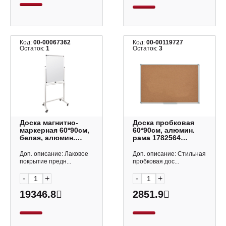
Код:
00-00067362
Код:
00-00119727
Остаток:
1
Остаток:
3
Доска магнитно-
Доска пробковая
маркерная 60*90см,
60*90см, алюмин.
белая, алюмин.
рама 1782564
рама, 2-стор,
Klammer
колеса "Premium"
Доп. описание: Лаковое
Доп. описание: Стильная
236850 Brauberg
покрытие предн...
пробковая дос...
-
+
-
+
19346.8
2851.9