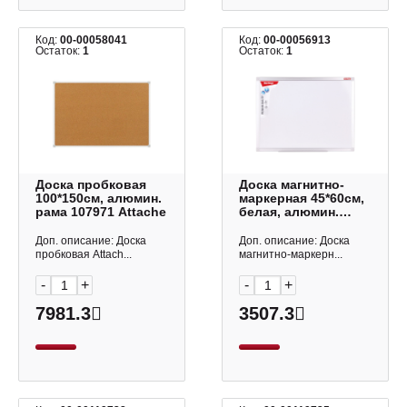
Код:
00-00058041
Код:
00-00056913
Остаток:
1
Остаток:
1
Доска пробковая
Доска магнитно-
100*150см, алюмин.
маркерная 45*60см,
рама 107971 Attache
белая, алюмин.
рама "Premium"
SDm_02030 Berlingo
Доп. описание: Доска
Доп. описание: Доска
пробковая Attach...
магнитно-маркерн...
-
+
-
+
7981.3
3507.3