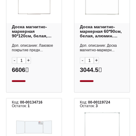
Доска магнитно-
Доска магнитно-
маркерная
маркерная 60*90см,
90*120см, белая,
белая, алюмин.
ПВХ рама 236159
рама "Slim" 343753
Staff
OfficeSpace
Доп. описание: Лаковое
Доп. описание: Доска
покрытие предн...
магнитно-маркерн...
-
+
-
+
6606
3044.5
Код:
00-00134716
Код:
00-00119724
Остаток:
1
Остаток:
3