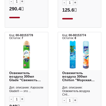
-
+
-
+
290.4
125.6
Код:
00-00153778
Код:
00-00153774
Остаток:
7
Остаток:
8
Освежитель
Освежитель
воздуха 300мл
воздуха 300мл
Glade "Свежесть
Chirton "Морская
утра" аэрозоль
свежесть"
311868
аэрозоль 43794
Доп. описание: Аэрозоли
Доп. описание:
Glade® — это ...
Освежитель воздуха
CHI...
-
+
-
+