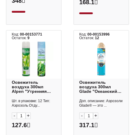
348
168.1
Код:
00-00153771
Код:
00-00153996
Остаток:
9
Остаток:
12
Освежитель
Освежитель
воздуха 300мл
воздуха 300мл
Alpen "Утренняя
Glade "Океанский
роса" аэрозоль
оазис" аэрозоль
ALL09
261916
Шт. в упаковке: 12 Тип:
Доп. описание: Аэрозоли
Аэрозоль Отду...
Glade® — это ...
-
+
-
+
127.6
317.1