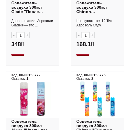
Освежитель
Освежитель
воздуха 300мл
воздуха 300мл
Glade "После
Chirton
дождя" аэрозоль
"Альпийская
696748
свежесть"
Доп. описание: Аэрозоли
Шт. в упаковке: 12 Тип:
аэрозоль 600648
Glade® — это ...
Аэрозоль Отду...
-
+
-
+
348
168.1
Код:
00-00153772
Код:
00-00153775
Остаток:
1
Остаток:
2
Освежитель
Освежитель
воздуха 300мл
воздуха 300мл