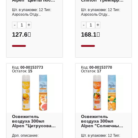
Alpen "Цветы после
Chirton "Грейпфрут
дождя" аэрозоль
и апельсин"
ALL16
аэрозоль 603995
Шт. в упаковке: 12 Тип:
Шт. в упаковке: 12 Тип:
Аэрозоль Отду...
Аэрозоль Отду...
-
+
-
+
127.6
168.1
Код:
00-00153773
Код:
00-00153770
Остаток:
15
Остаток:
17
Освежитель
Освежитель
воздуха 300мл
воздуха 300мл
Alpen "Цитрусовая
Alpen "Солнечный
свежесть"
апельсин"
аэрозоль AAL05
аэрозоль ALL11
Доп. описание:
Шт. в упаковке: 12 Тип: