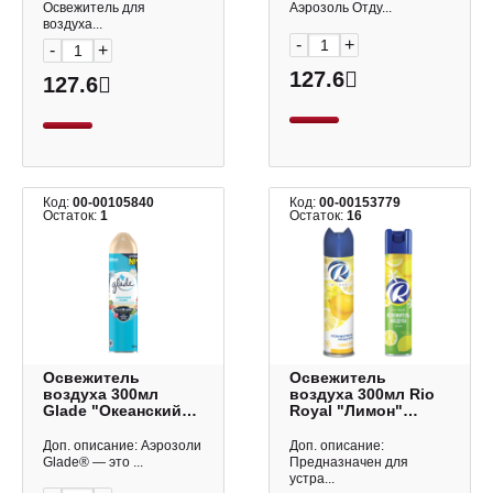
Освежитель для
Аэрозоль Отду...
воздуха...
-
+
-
+
127.6
127.6
Код:
00-00105840
Код:
00-00153779
Остаток:
1
Остаток:
16
Освежитель
Освежитель
воздуха 300мл
воздуха 300мл Rio
Glade "Океанский
Royal "Лимон"
оазис" аэрозоль
аэрозоль 600646
261916
Доп. описание: Аэрозоли
Доп. описание:
Glade® — это ...
Предназначен для
устра...