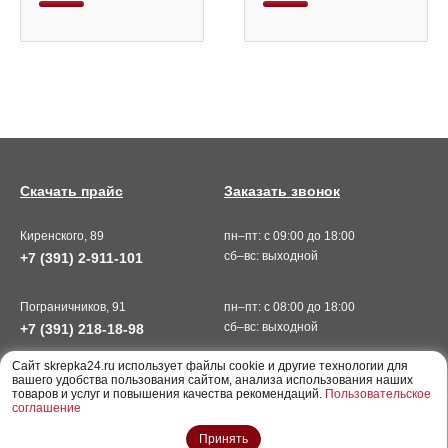
Скачать прайс
Заказать звонок
Киренского, 89
пн–пт: с 09:00 до 18:00
сб–вс: выходной
+7 (391) 2-911-101
Пограничников, 91
пн–пт: с 08:00 до 18:00
сб–вс: выходной
+7 (391) 218-18-98
Cайт skrepka24.ru использует файлы cookie и другие технологии для
вашего удобства пользования сайтом, анализа использования наших
товаров и услуг и повышения качества рекомендаций.
Пользовательское
соглашение
ООО «Скрепка», г. Красноярск © 2026
Принять