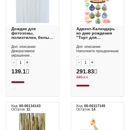
Дождик для
Адвент-Календарь
фотозоны,
ко дню рождения
полиэтилен, белый,
"Торт для
1*2м "Металлик"
мальчика"
6230890 Волна
250*370мм АК-2794
Доп. описание:
Доп. описание:
веселья
Дон Баллон
Декоративное
Наполните праздничным
украшение...
...
-
+
-
+
139.1
291.83
389.1
Код:
00-00134143
Код:
00-00117145
Остаток:
11
Остаток:
14