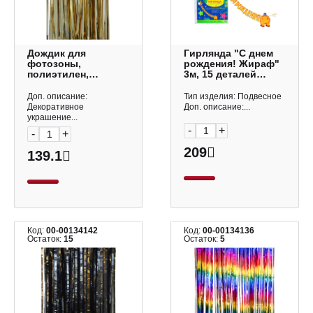
Дождик для
Гирлянда "С днем
фотозоны,
рождения! Жираф"
полиэтилен,
3м, 15 деталей
шампань, 1*2м
0565.049 Арт Дизайн
"Металлик" 6230892
Доп. описание:
Тип изделия: Подвесное
Волна веселья
Декоративное
Доп. описание:...
украшение...
-
+
-
+
209
139.1
Код:
00-00134142
Код:
00-00134136
Остаток:
15
Остаток:
5