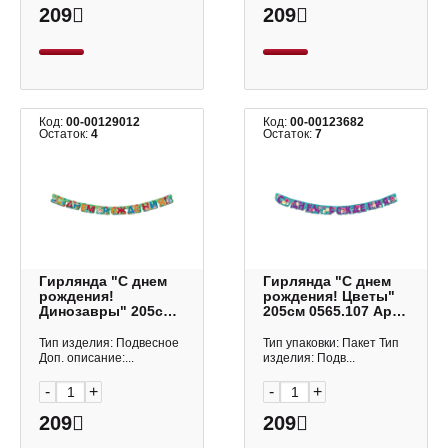
209
209
Код:
00-00129012
Код:
00-00123682
Остаток:
4
Остаток:
7
Гирлянда "С днем
Гирлянда "С днем
рождения!
рождения! Цветы"
Динозавры" 205см
205см 0565.107 Арт
0565.113 Арт Дизайн
Дизайн
Тип изделия: Подвесное
Тип упаковки: Пакет Тип
Доп. описание:...
изделия: Подв...
-
+
-
+
209
209