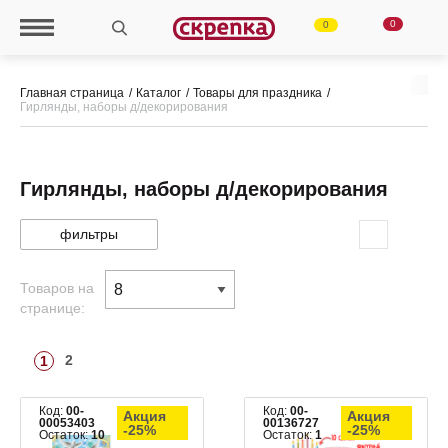
0
0
Главная страница
Каталог
Товары для праздника
Гирлянды, наборы д/декорирования
Гирлянды, наборы д/декорирования
фильтры
Товаров на
странице:
2
1
Код:
00-
Код:
00-
Акция
Акция
00053403
00136727
-25%
-25%
Остаток:
10
Остаток:
1