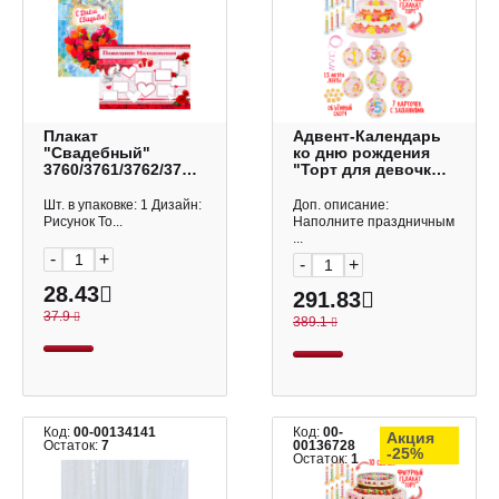
Плакат
Адвент-Календарь
"Свадебный"
ко дню рождения
3760/3761/3762/3763
"Торт для девочки"
420*594см Квадра
250*370мм АК-2793
Дон Баллон
Шт. в упаковке: 1 Дизайн:
Доп. описание:
Рисунок То...
Наполните праздничным
...
-
+
-
+
28.43
291.83
37.9
389.1
Код:
00-00134141
Код:
00-
Акция
Остаток:
7
00136728
-25%
Остаток:
1