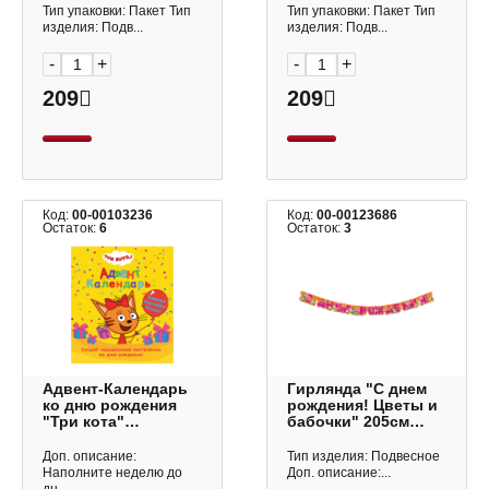
0565.109 Арт Дизайн
Тип упаковки: Пакет Тип
Тип упаковки: Пакет Тип
изделия: Подв...
изделия: Подв...
-
+
-
+
209
209
Код:
00-00103236
Код:
00-00123686
Остаток:
6
Остаток:
3
Адвент-Календарь
Гирлянда "С днем
ко дню рождения
рождения! Цветы и
"Три кота"
бабочки" 205см
275*330мм
0565.114 Арт Дизайн
ПП-00176647 ИД
Доп. описание:
Тип изделия: Подвесное
Проф-Пресс
Наполните неделю до
Доп. описание:...