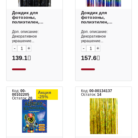
Дождик для
Дождик для
фотозоны,
фотозоны,
полиэтилен,
полиэтилен,
черный, 1*2м
градиент, 1*2м
"Металлик" 6230891
"Радужный"
Доп. описание:
Доп. описание:
Волна веселья
6014389 Волна
Декоративное
Декоративное
веселья
украшение...
украшение...
-
+
-
+
139.1
157.6
Код:
00-
Код:
00-00134137
Акция
00102205
Остаток:
14
-25%
Остаток:
20