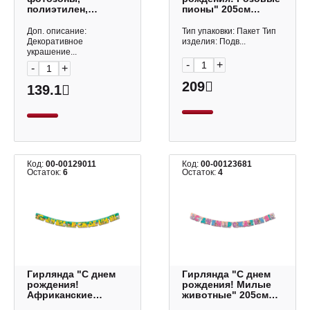
полиэтилен,
пионы" 205см
розовое золото,
0565.112 Арт Дизайн
1*2м "Электрик.
Доп. описание:
Тип упаковки: Пакет Тип
Голография"
Декоративное
изделия: Подв...
6230884 Волна
украшение...
веселья
-
+
-
+
209
139.1
Код:
00-00129011
Код:
00-00123681
Остаток:
6
Остаток:
4
Гирлянда "С днем
Гирлянда "С днем
рождения!
рождения! Милые
Африканские
животные" 205см
зверята" 205см
0565.102 Арт Дизайн