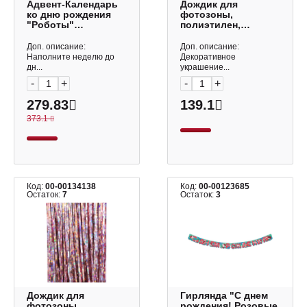
Адвент-Календарь
Дождик для
ко дню рождения
фотозоны,
"Роботы"
полиэтилен,
275*330мм
золото, 1*2м
ПП-00171683 ИД
"Электрик.
Доп. описание:
Доп. описание:
Проф Пресс
Голография"
Наполните неделю до
Декоративное
6230883 Волна
дн...
украшение...
веселья
-
+
-
+
279.83
139.1
373.1
Код:
00-00134138
Код:
00-00123685
Остаток:
7
Остаток:
3
Дождик для
Гирлянда "С днем
фотозоны,
рождения! Розовые