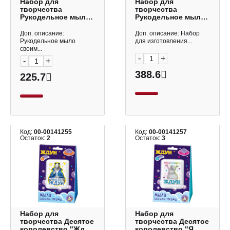
Набор для
Набор для
творчества
творчества
Рукодельное мыло
Рукодельное мыло
"Милитари. Серега"
"Милитари" набор
набор для
для мыловарения
Доп. описание:
Доп. описание: Набор
мыловарения 05472
04736
Рукодельное мыло
для изготовления...
своим...
-
+
-
+
388.6
225.7
Код:
00-00141255
Код:
00-00141257
Остаток:
2
Остаток:
3
Набор для
Набор для
творчества Десятое
творчества Десятое
королевство "Жду
королевство "Я