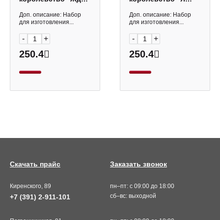
чистоты!" набор
тебя очень Ждун"
для мыловарения
набор для
Доп. описание: Набор
Доп. описание: Набор
05782
мыловарения 05784
для изготовления...
для изготовления...
-
+
-
+
250.4
250.4
Скачать прайс
Заказать звонок
Киренского, 89
пн–пт: с 09:00 до 18:00
сб–вс: выходной
+7 (391) 2-911-101