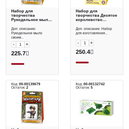
Набор для
Набор для
творчества
творчества Десятое
Рукодельное мыло
королевство
"Мылитари. Танк"
"Ждун.
набор для
Ождунительно"
Доп. описание:
Доп. описание: Набор
мыловарения 05473
набор для
Рукодельное мыло
для изготовления...
мыловарения 05783
своим...
-
+
-
+
250.4
225.7
Код:
00-00139679
Код:
00-00132742
Остаток:
2
Остаток:
5