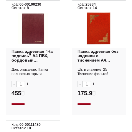
Код:
00-00100230
Код:
25834
Остаток:
8
Остаток:
14
Папка адресная "На
Папка адресная без
подпись" А4 ПВХ,
надписи с
бордовый
тиснением А4
2032.Н-103 ДПС
бумвинил, красная
ПБЖ4001-202 Imige
Доп. описание: Папка
Шт. в упаковке: 25
полностью скрыва...
Тиснение фольгой: ...
-
+
-
+
455
175.9
Код:
00-00111480
Остаток:
10