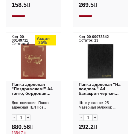
158.5
269.5
Код:
00-
Код:
00-00073342
Акция
00149711
Остаток:
13
-35%
Остаток:
8
Папка адресная
Папка адресная "На
"Поздравляем!" А4
подпись" А4
танго, бордовая
балакрон черная
91454 ТВЛ
ПМ4013-113
Доп. описание: Папка
Шт. в упаковке: 25
адресная ТВЛ Поз...
Материал обложки: ...
-
+
-
+
880.56
292.2
1354.7