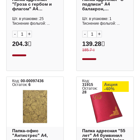
"Гроза с гербом и
подписи" А4
флагом" А4
балакрон,
ламинированная
бордовый ПМ4014-
ПЛ4000-19 Imige
125/103 Imige
Шт. в упаковке: 25
Шт. в упаковке: 1
Тиснение фольгой: ...
Тиснение фольгой: ...
-
+
-
+
204.3
139.28
185.7
Код:
00-00097436
Код:
Акция
Остаток:
6
31915
Остаток:
-40%
28
Папка-офис
Папка адресная "55
"Антистрес" А4,
лет" А4 бумвинил