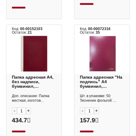
Код:
00-00152103
Код:
00-00072316
Остаток:
21
Остаток:
35
Папка адресная А4,
Папка адресная "На
без надписи,
подпись" А4
бумвинил,
бумвинил,
бордовая, уголки
бордовая ПБЖ4013-
ПБУГ40(210*310)-209
209 Imige
Доп. описание: Папка
Шт. в упаковке: 50
Imige
жесткая, изготов...
Тиснение фольгой: ...
-
+
-
+
434.7
157.9