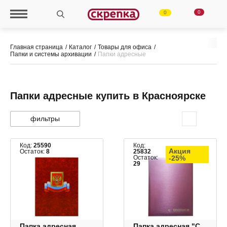
0
0
Главная страница
Каталог
Товары для офиса
Папки и системы архивации
Папки адресные
Папки адресные купить в Красноярске
фильтры
Код:
25590
Код:
Акция
Остаток:
8
25832
Остаток:
-25%
29
Папка адресная
Папка адресная "С