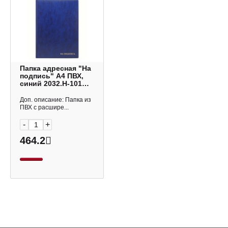
Папка адресная "На
подпись" А4 ПВХ,
синий 2032.Н-101
ДПС
Доп. описание: Папка из
ПВХ с расшире...
-
+
464.2