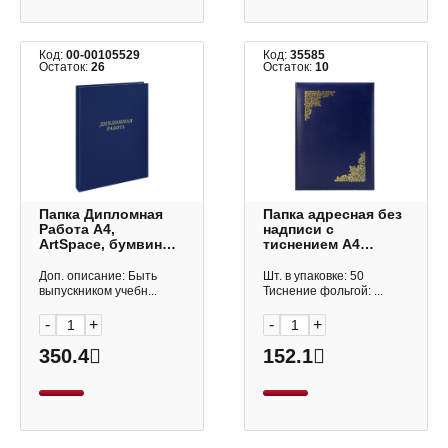
Код:
00-00105529
Код:
35585
Остаток:
26
Остаток:
10
Папка Дипломная
Папка адресная без
Работа А4,
надписи с
ArtSpace, бумвинил,
тиснением А4
синяя, 257941
бумвинил, синяя
ПБЖ4001-203 Imige
Доп. описание: Быть
Шт. в упаковке: 50
выпускником учебн...
Тиснение фольгой: ...
-
+
-
+
350.4
152.1