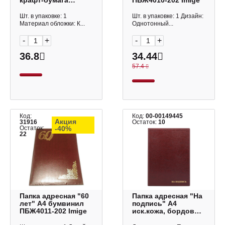
крафт-бумага
ПБЖ4010-202 Imige
ПК-40021 Imige
Шт. в упаковке: 1
Шт. в упаковке: 1 Дизайн:
Материал обложки: К...
Однотонный...
-
+
-
+
36.8
34.44
57.4
Код:
Код:
00-00149445
Акция
31916
Остаток:
10
Остаток:
-40%
22
Папка адресная "60
Папка адресная "На
лет" А4 бумвинил
подпись" А4
ПБЖ4011-202 Imige
иск.кожа, бордовая
2032.НИ-203 ДПС