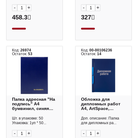
-
+
-
+
458.3
327
Код:
26974
Код:
00-00106236
Остаток:
53
Остаток:
14
Папка адресная "На
Обложка для
подпись" А4
дипломных работ
бумвинил, синяя
А4, ArtSpace,
ПБЖ4013 Imige
бумвинил на
шнурке , синяя
Шт. в упаковке: 50
Доп. описание: Папка
ОДРб_14233
Упаковка: 1уп * 50...
для дипломных ра...
-
+
-
+