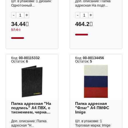
Шт. в упаковке: 1 Дизайн:
Доп. описание: Папка
Однотонный...
адресная На подп...
-
+
-
+
34.44
464.2
57.4
Код:
00-00115332
Код:
00-00134456
Остаток:
6
Остаток:
5
Папка адресная "На
Папка адресная
подпись" А4 ПВХ, с
"Флаг" А4 ПМФС
тиснением, черная
Imige
2032.Н-107 ДПС
Доп. описание: Папка
Шт. в упаковке: 1
адресная "Н...
Торговая марка: Imige