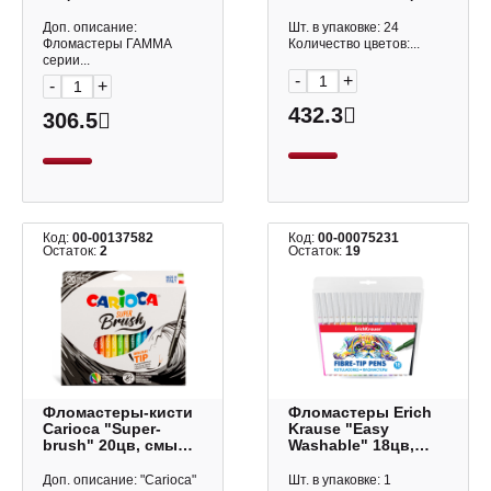
картон. упаков., с
смываемые, ПВХ-
европ. 130822_18
чехол 7790
Доп. описание:
Шт. в упаковке: 24
Фломастеры ГАММА
Количество цветов:...
серии...
-
+
-
+
432.3
306.5
Код:
00-00137582
Код:
00-00075231
Остаток:
2
Остаток:
19
Фломастеры-кисти
Фломастеры Erich
Carioca "Super-
Krause "Easy
brush" 20цв, смыв.,
Washable" 18цв,
карт.уп. 42968
блистер 47881
Доп. описание: "Carioca"
Шт. в упаковке: 1