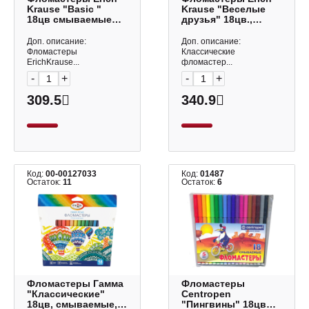
Krause "Basic "
Krause "Веселые
18цв смываемые
друзья" 18цв.,
чернила,
смываемые, ПВХ-
пластик.уп. 53369
чехол 61832
Доп. описание:
Доп. описание:
Фломастеры
Классические
ErichKrause...
фломастер...
-
+
-
+
309.5
340.9
Код:
00-00127033
Код:
01487
Остаток:
11
Остаток:
6
Фломастеры Гамма
Фломастеры
"Классические"
Centropen
18цв, смываемые,
"Пингвины" 18цв