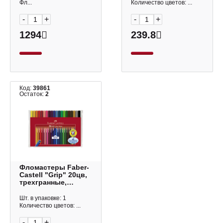
Фл...
Количество цветов: ...
-
+
-
+
1294
239.8
Код:
39861
Остаток:
2
Фломастеры Faber-
Castell "Grip" 20цв,
трехгранные,
смываемые,
пластик.уп. 155320
Шт. в упаковке: 1
Количество цветов: ...
-
+