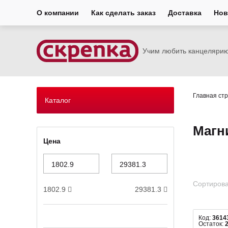
О компании
Как сделать заказ
Доставка
Нов
Учим любить канцеляри
Главная ст
Каталог
Магн
Цена
Сортирова
1802.9
29381.3
Код:
3614
Остаток: