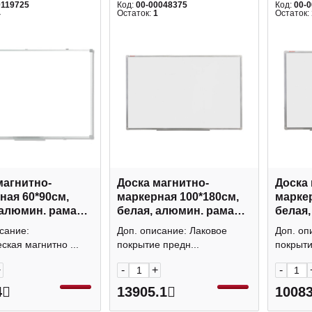
0119725
Код:
00-00048375
Код:
00-
4
Остаток:
1
Остаток:
магнитно-
Доска магнитно-
Доска 
0*90см,
маркерная 100*180см,
маркер
 алюмин. рама
белая, алюмин. рама
белая,
2 Klammer
"Стандарт" 235524
"Станд
сание:
Доп. описание: Лаковое
Доп. оп
Brauberg
Braub
ская магнитно ...
покрытие предн...
покрыти
+
-
+
-
4
13905.1
10083