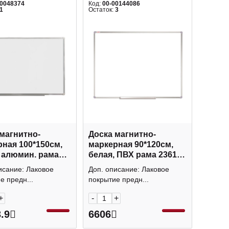
00048374
Код:
00-00144086
1
Остаток:
3
магнитно-
Доска магнитно-
ная 100*150см,
маркерная 90*120см,
 алюмин. рама
белая, ПВХ рама 236159
арт" 235523
Staff
исание: Лаковое
Доп. описание: Лаковое
erg
е предн...
покрытие предн...
+
-
+
.9
6606