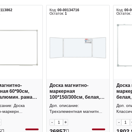
0113862
Код:
00-00134716
Код:
00-
1
Остаток:
1
Остаток:
магнитно-
Доска магнитно-
Доска 
0*90см,
маркерная
маркерная 
 алюмин. рама
100*150/300см, белая,
белая,
343753
алюмин. рама 238035
178256
сание: Доска
Доп. описание:
Доп. оп
Space
Brauberg
-маркерн...
Трехэлементная магнитн...
Классич
+
-
+
-
5
26857
1802.