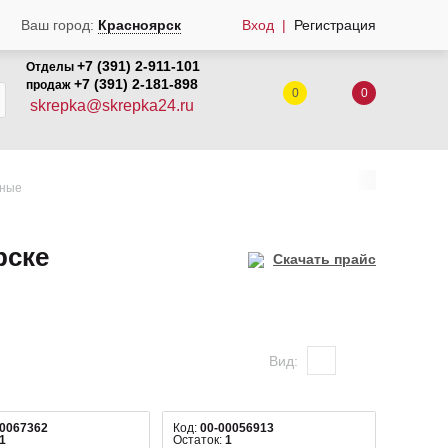
Ваш город:
Красноярск
Вход
Регистрация
+7 (391) 2-911-101
Отделы
+7 (391) 2-181-898
продаж
0
0
skrepka@skrepka24.ru
рные
рске
Скачать прайс
Вид:
00067362
Код:
00-00056913
1
Остаток:
1