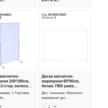
00144651
Код:
00-00073505
2
Остаток:
2
магнитно-
Доска магнитно-
ная 100*180см,
маркерная 60*90см,
 2-стор, колеса
белая, ПВХ рама
e" 2268139
MR_20413 OfficeSpace
паковке: 1 Торговая
Доп. описание: Магнитно-
e
t...
маркерная дос...
+
-
+