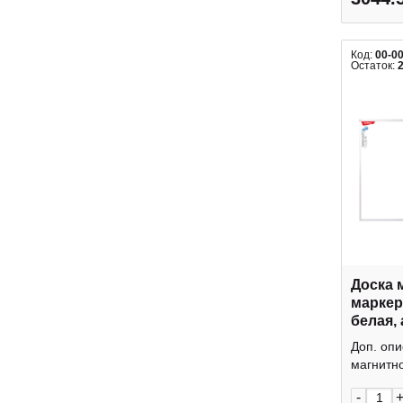
Код:
00-0
Остаток:
Доска 
маркерная 6
белая,
"Premi
Доп. опи
Berling
магнитно
-