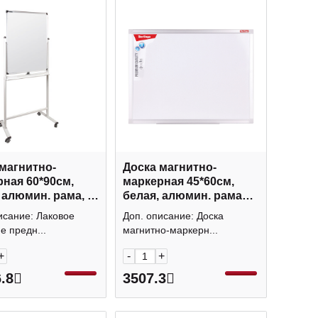
магнитно-
Доска магнитно-
60*90см,
маркерная 45*60см,
 алюмин. рама, 2-
белая, алюмин. рама
колеса "Premium"
"Premium" SDm_02030
исание: Лаковое
Доп. описание: Доска
 Brauberg
Berlingo
е предн...
магнитно-маркерн...
+
-
+
.8
3507.3