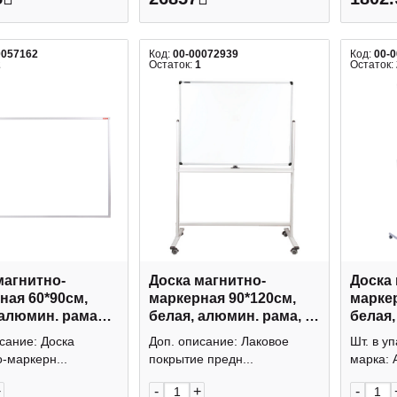
0057162
Код:
00-00072939
Код:
00-
2
Остаток:
1
Остаток:
магнитно-
Доска магнитно-
Доска 
0*90см,
маркерная 90*120см,
маркер
 алюмин. рама
белая, алюмин. рама, 2-
белая,
um" SDm_07030
стор, колеса "Premium"
"Mobil
сание: Доска
Доп. описание: Лаковое
Шт. в у
o
236851 Brauberg
Attach
-маркерн...
покрытие предн...
марка: At
+
-
+
-