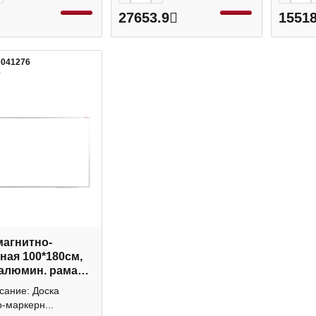
27653.9
15518
0041276
1
магнитно-
ная 100*180см,
 алюмин. рама
um" SDm_05030
сание: Доска
o
-маркерн...