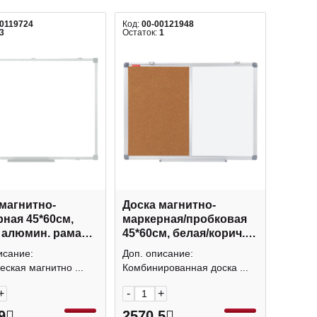
00119724
Код:
00-00121948
3
Остаток:
1
магнитно-
Доска магнитно-
45*60см,
маркерная/пробковая
 алюмин. рама
45*60см, белая/корич.,
1 Klammer.
алюмин. рама "Extra"
исание:
Доп. описание:
238182 Brauberg
еская магнитно ...
Комбинированная доска ...
+
-
+
9
2570.5