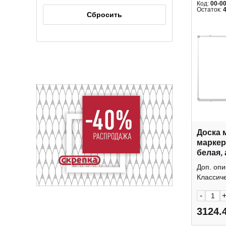
Код:
00-0
Остаток:
Доска 
маркерная 6
белая,
178256
Доп. опи
Классиче
-
3124.