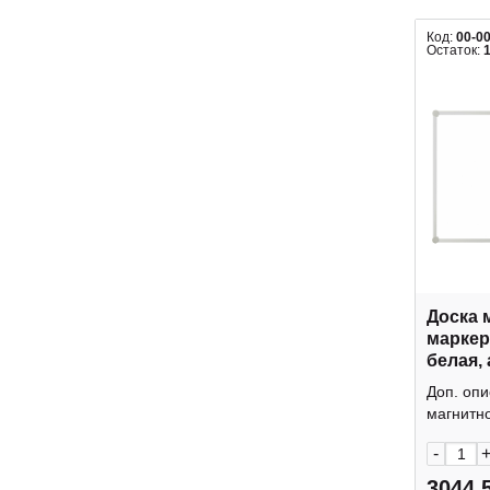
Код:
00-0
Остаток:
Доска 
маркерная 6
белая,
"Slim" 
Доп. опи
Office
магнитно
-
3044.