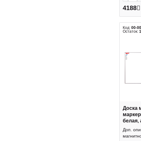
4188
Код:
00-0
Остаток:
Доска 
маркер
белая,
"Premi
Доп. опи
Berling
магнитно