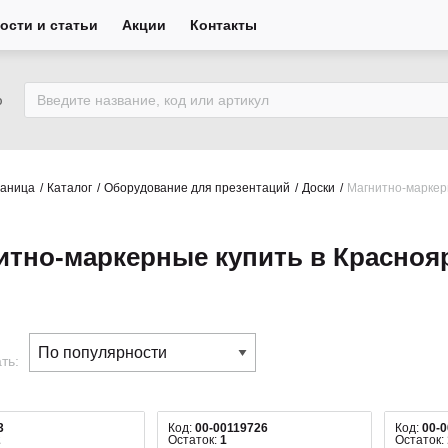
ости и статьи
Акции
Контакты
ю
раница
Каталог
Оборудование для презентаций
Доски
Магнитно-марке
итно-маркерные купить в Красноя
ть:
3
Код:
00-00119726
Код:
00-
2
Остаток:
1
Остаток: