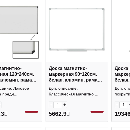
магнитно-
Доска магнитно-
Доска 
ная 120*240см,
маркерная 90*120см,
маркерная 
 алюмин. рама
белая, алюмин. рама
белая,
 "Premium"
1782563 Klammer
стор, 
сание: Лаковое
Доп. описание:
Доп. оп
 Brauberg
236850
 предн...
Классическая магнитно ...
покрыти
+
-
+
-
.3
5662.9
19346