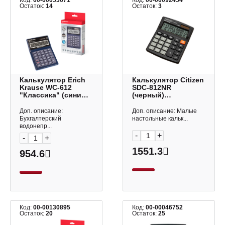
Код:
00-00053671
Код:
00-00092454
Остаток:
14
Остаток:
3
Калькулятор Erich
Калькулятор Citizen
Krause WC-612
SDC-812NR
"Классика" (синий)
(черный)
настольный,
настольный 12р
водонепроницаемый
Доп. описание:
Доп. описание: Малые
12р ЕК40612
Бухгалтерский
настольные кальк...
водонепр...
-
+
-
+
1551.3
954.6
Код:
00-00130895
Код:
00-00046752
Остаток:
20
Остаток:
25