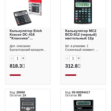
Калькулятор Erich
Калькулятор МС2
Krause DC-416
BCD-812 (черный)
"Классика"
настольный 12р
(черный)
настольный, 16р
Доп. описание:
Шт. в упаковке: 1
40416
Бухгалтерский калькуля...
Солнечный элемент: ...
-
+
-
+
818.3
312.8
Код:
26060
Код:
00-00094417
Остаток:
14
Остаток:
85