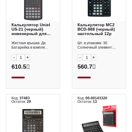
Калькулятор Uniel
Калькулятор МС2
US-21 (черный)
BCD-888 (черный)
инженерный для
настольный 12р
ЕГЭ 10+2р (240
функций)
Жесткая крышка: Да
Шт. в упаковке: 30
Батарейка в компле...
Солнечный элемент:...
-
+
-
+
610.5
560.7
Код:
37483
Код:
00-00143320
Остаток:
29
Остаток:
13