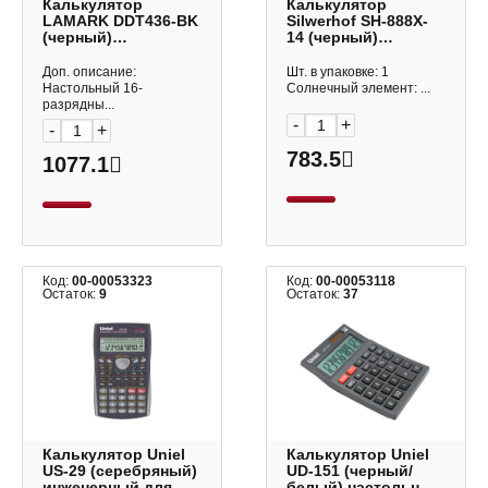
Калькулятор
Калькулятор
LAMARK DDT436-BK
Silwerhof SH-888X-
(черный)
14 (черный)
настольный, 16р
настольный 14р
Доп. описание:
Шт. в упаковке: 1
Настольный 16-
Солнечный элемент: ...
разрядны...
-
+
-
+
783.5
1077.1
Код:
00-00053323
Код:
00-00053118
Остаток:
9
Остаток:
37
Калькулятор Uniel
Калькулятор Uniel
US-29 (серебряный)
UD-151 (черный/
инженерный для
белый) настольный