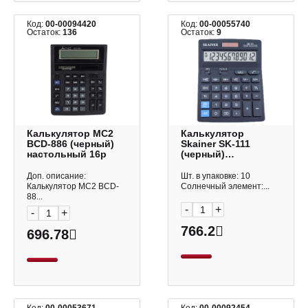
Код:
00-00094420
Код:
00-00055740
Остаток:
136
Остаток:
9
Калькулятор МС2
Калькулятор
BCD-886 (черный)
Skainer SK-111
настольный 16р
(черный)
настольный 12р
Доп. описание:
Шт. в упаковке: 10
Калькулятор МС2 BCD-
Солнечный элемент:...
88...
-
+
-
+
766.2
696.78