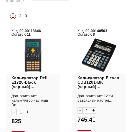
странице:
2
3
1
Код:
00-00118646
Код:
00-00140503
Остаток:
11
Остаток:
8
Калькулятор Deli
Калькулятор Eleven
E1720-black
CDB1201-BK
(черный)
(черный)
инженерный для
настольный 12р
ЕГЭ 10р+2р (300
Доп. описание:
Доп. описание: 12-ти
функций)
Калькулятор научный
разрядный настол...
De...
-
+
-
+
745.4
825