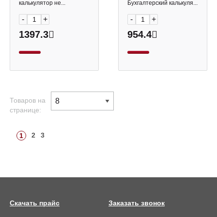
ЕГЭ 10р (56 фун-й)
54512
калькулятор не...
Бухгалтерский калькуля...
57522
-
+
-
+
1397.3
954.4
Товаров на
странице:
2
3
1
Скачать прайс
Заказать звонок