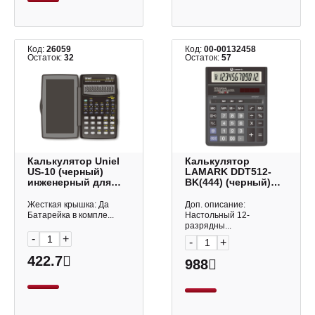
Код:
26059
Код:
00-00132458
Остаток:
32
Остаток:
57
Калькулятор Uniel
Калькулятор
US-10 (черный)
LAMARK DDT512-
инженерный для
BK(444) (черный)
ЕГЭ 8+2р (56
настольный, 12р
функций)
Жесткая крышка: Да
Доп. описание:
Батарейка в компле...
Настольный 12-
разрядны...
-
+
-
+
422.7
988