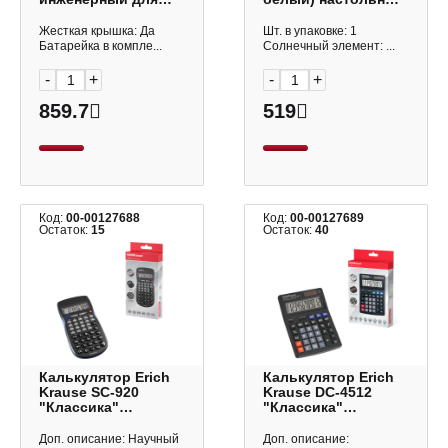
ЕГЭ 10+2р (401
12р
функция)
Жесткая крышка: Да
Шт. в упаковке: 1
Батарейка в компле...
Солнечный элемент: ...
-
+
-
+
859.7
519
Код:
00-00127688
Код:
00-00127689
Остаток:
15
Остаток:
40
Калькулятор Erich
Калькулятор Erich
Krause SC-920
Krause DC-4512
"Классика"
"Классика"
(черный)
(черный)
инженерный для
настольный, 12р
Доп. описание: Научный
Доп. описание: