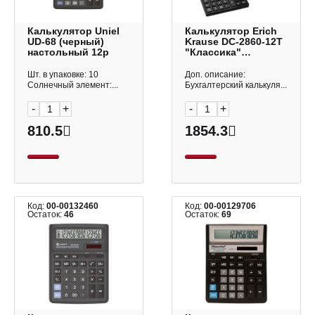
Калькулятор Uniel
Калькулятор Erich
UD-68 (черный)
Krause DC-2860-12T
настольный 12р
"Классика"
(черный)
настольный, 12р
Шт. в упаковке: 10
Доп. описание:
62752
Солнечный элемент:...
Бухгалтерский калькуля...
-
+
-
+
810.5
1854.3
Код:
00-00132460
Код:
00-00129706
Остаток:
46
Остаток:
69