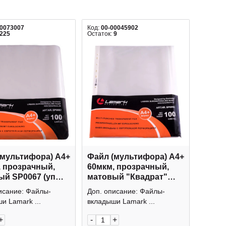
00073007
Код:
00-00045902
225
Остаток:
9
(мультифора) А4+
Файл (мультифора) А4+
, прозрачный,
60мкм, прозрачный,
ый SP0067 (уп
матовый "Квадрат"
 Lamark упаковка
SP0068 (уп 100шт)
исание: Файлы-
Доп. описание: Файлы-
Lamark упаковка
и Lamark ...
вкладыши Lamark ...
+
-
+