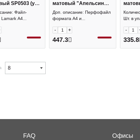
вый SP0503 (уп
матовый "Апельсин
матовы
 Lamark упаковка
Прозрач." 46701 (уп
100шт)
сание: Файл-
Доп. описание: Перфофайл
Количес
100шт) Erich Krause уп
Lamark А4...
формата А4 и...
Шт. в упа
+
-
+
-
447.3
335.8
а
FAQ
Офисы