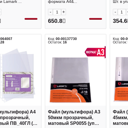
 Lamark ...
формата А4&...
Шт. в упа
+
-
+
-
650.8
354.6
0064007
Код:
00-00137730
Код:
00-
128
Остаток:
16
Остаток:
мультифора) А4
Файл (мультифора) А3
Файл 
 прозрачный,
50мкм прозрачный,
45мкм
вый ПВ_40ГЛ (уп
матовый SP0055 (уп
матов