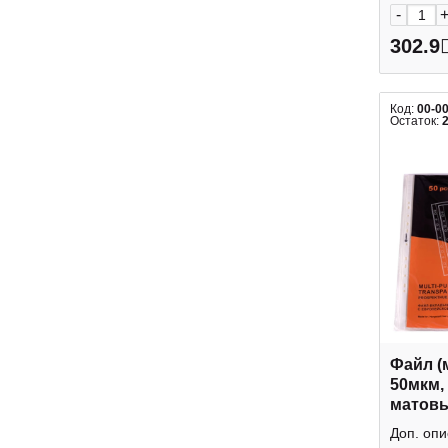
-
302.9
Код:
00-0
Остаток:
Файл (
50мкм,
матовы
скорлу
Доп. оп
50шт) 