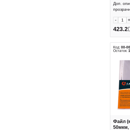
100шт) 
Доп. оп
упаков
прозрачн
-
423.2
Код:
00-0
Остаток:
Файл (
50мкм,