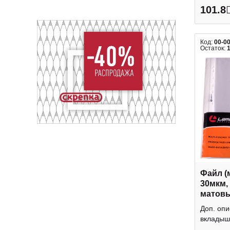
101.8
Код:
00-0
Остаток:
Файл (
30мкм,
матовы
скорлу
Доп. оп
100шт)
вкладыши