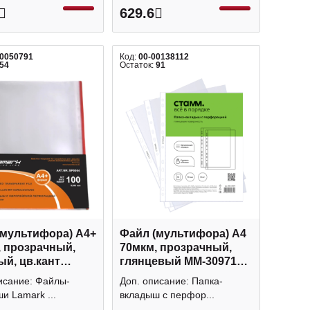
629.6
00050791
Код:
00-00138112
54
Остаток:
91
(мультифора) А4+
Файл (мультифора) А4
, прозрачный,
70мкм, прозрачный,
й, цв.кант
глянцевый ММ-30971
 (уп 100шт)
(уп 50шт) СТАММ
исание: Файлы-
Доп. описание: Папка-
k упаковка
упаковка
и Lamark ...
вкладыш с перфор...