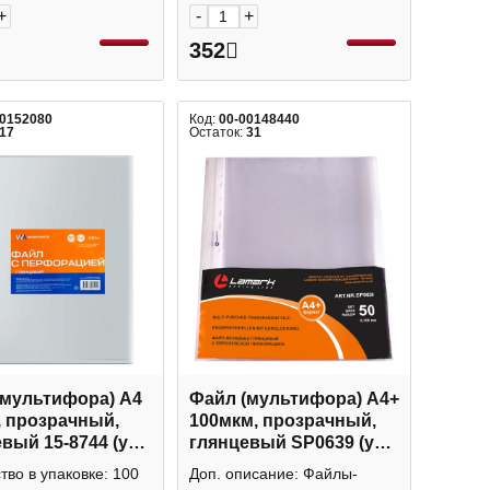
+
-
+
352
00152080
Код:
00-00148440
17
Остаток:
31
(мультифора) А4
Файл (мультифора) А4+
, прозрачный,
100мкм, прозрачный,
вый 15-8744 (уп
глянцевый SP0639 (уп
 Workmate упак
50шт) Lamark упаковка
тво в упаковке: 100
Доп. описание: Файлы-