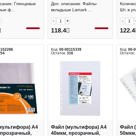
OfficeSpace
10шт) Lamark упаковка
скорлу
исание: Глянцевые
Доп. описание: Файлы-
Количес
ка
50шт) 
ые ф...
вкладыши Lamark ...
Шт. в уп
+
-
+
-
118.4
122.4
0102286
Код:
00-00115339
Код:
00-
154
Остаток:
316
Остаток:
мультифора) А4
Файл (мультифора) А4
Файл 
 прозрачный,
40мкм, прозрачный,
50мкм