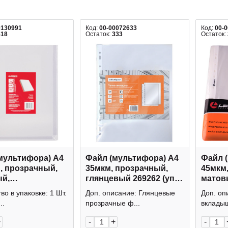
0130991
Код:
00-00072633
Код:
00-
418
Остаток:
333
Остаток:
мультифора) А4
Файл (мультифора) А4
Файл 
, прозрачный,
35мкм, прозрачный,
45мкм
й,
глянцевый 269262 (уп
матов
ряющийся 2305
100шт) OfficeSpace
100шт)
во в упаковке: 1 Шт.
Доп. описание: Глянцевые
Доп. оп
ДПС
упаковка
..
прозрачные ф...
вкладыш
+
-
+
-