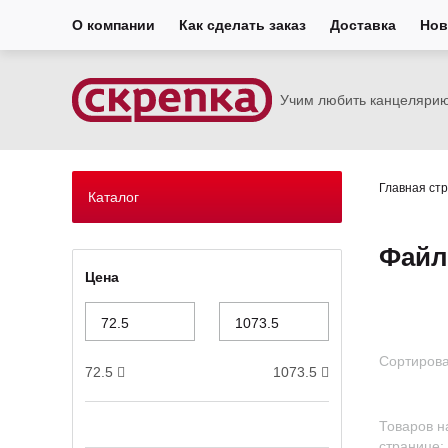
О компании
Как сделать заказ
Доставка
Нов
Учим любить канцеляри
Главная ст
Каталог
Файл
Цена
Сортирова
72.5
1073.5
Товаров н
странице: