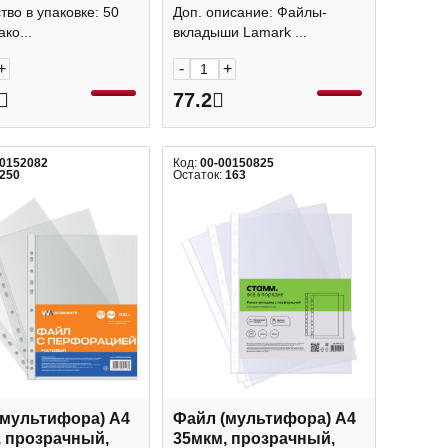
па" SP0060 (уп
25шт) Lamark упаковка
тво в упаковке: 50
Доп. описание: Файлы-
Lamark упаковка
ако...
вкладыши Lamark ...
+
-
+
77.2
00152082
Код:
00-00150825
250
Остаток:
163
(мультифора) А4
Файл (мультифора) А4
, прозрачный,
35мкм, прозрачный,