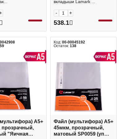
к...
вкладыши Lamark ...
+
-
+
538.1
00042908
Код:
00-00045192
59
Остаток:
138
(мультифора) А5+
Файл (мультифора) А5+
, прозрачный,
45мкм, прозрачный,
ый "Яичная
матовый SP0059 (уп