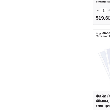
вкладыши
-
519.6
Код:
00-0
Остаток:
Файл (
40мкм,
глянце