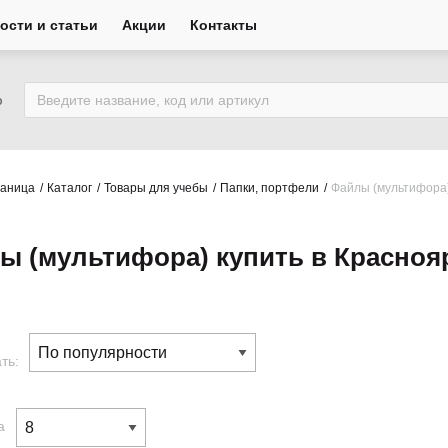
ости и статьи
Акции
Контакты
ю
раница
Каталог
Товары для учебы
Папки, портфели
Файлы (мультифора
ы (мультифора) купить в Красноя
ть:
а