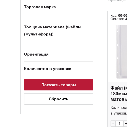
Торговая марка
Код:
00-0
Остаток:
Толщина материала (Файлы
(мультифора))
Ориентация
Количество в упаковке
Файл (
180мкм
матовы
расши
Количест
(1шт) 
в упаков.
-