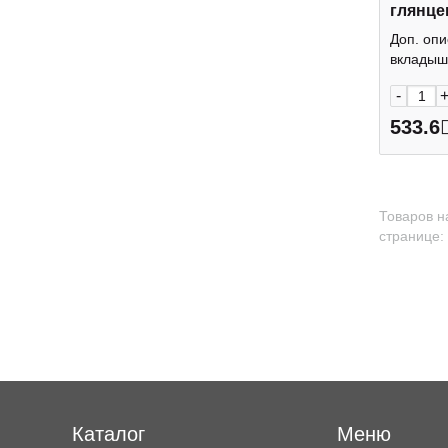
глянце
100шт)
Доп. опи
вкладыш 
-
533.6
Товаров н
странице:
Каталог
Меню