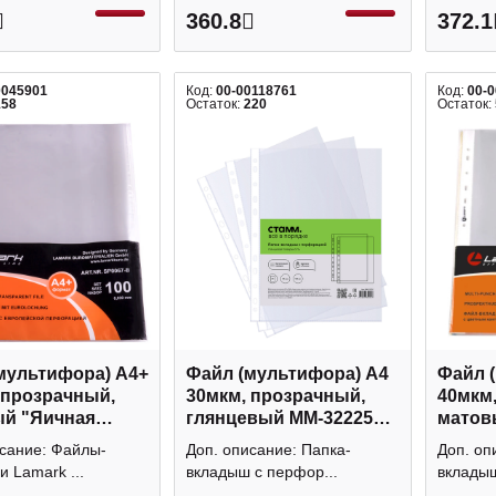
360.8
372.1
0045901
Код:
00-00118761
Код:
00-
158
Остаток:
220
Остаток:
мультифора) А4+
Файл (мультифора) А4
Файл 
 прозрачный,
30мкм, прозрачный,
40мкм
й "Яичная
глянцевый ММ-32225
матовы
па" SP0067-B (уп
(уп 100шт) СТАММ
SP0064
исание: Файлы-
Доп. описание: Папка-
Доп. оп
 Lamark упак
упаковка
Lamar
 Lamark ...
вкладыш с перфор...
вкладыш