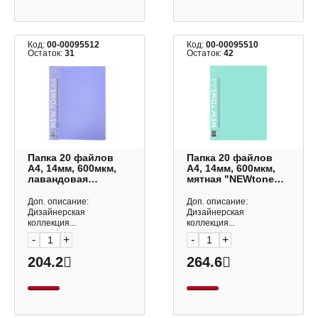
Код:
00-00095512
Код:
00-00095510
Остаток:
31
Остаток:
42
Папка 20 файлов
Папка 20 файлов
А4, 14мм, 600мкм,
А4, 14мм, 600мкм,
лавандовая
мятная "NEWtone
"NEWtone Pastel.
Pastel. Мята"
Лаванда"
20AV4_05039 Hatber
Доп. описание:
Доп. описание:
20AV4_05019 Hatber
Дизайнерская
Дизайнерская
коллекция...
коллекция...
-
+
-
+
204.2
264.6