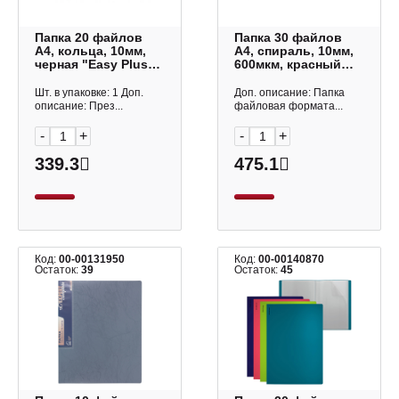
Папка 20 файлов
Папка 30 файлов
А4, кольца, 10мм,
А4, спираль, 10мм,
черная "Easy Plus"
600мкм, красный
242701 Durable
ассорти "Классика
Слова" 59789 Erich
Шт. в упаковке: 1 Доп.
Доп. описание: Папка
Krause
описание: През...
файловая формата...
-
+
-
+
339.3
475.1
Код:
00-00131950
Код:
00-00140870
Остаток:
39
Остаток:
45