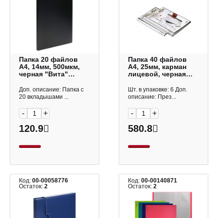
Папка 20 файлов
Папка 40 файлов
А4, 14мм, 500мкм,
А4, 25мм, карман
черная "Вита"
лицевой, черная
373329 OfficeSpace
243401 Durable
Доп. описание: Папка с
Шт. в упаковке: 6 Доп.
20 вкладышами ...
описание: През...
-
+
-
+
120.9
580.8
Код:
00-00058776
Код:
00-00140871
Остаток:
2
Остаток:
2