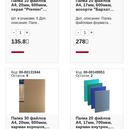
Папка 10 файлов
Папка 20 файлов
А4, 20мм, 600мкм,
А4, 17мм, 600мкм,
серая "Premier"
ассорти "Бархат
ЕС210030015 Expert
Риф" 62962 Erich
Complete
Krause
Шт. в упаковке: 6 Доп.
Доп. описание: Папка
описание: Папк...
файловая формата...
-
+
-
+
135.8
278
Код:
00-00131944
Код:
00-00149951
Остаток:
9
Остаток:
2
Папка 30 файлов
Папка 20 файлов
А4, 20мм, 600мкм,
А4, 17мм, 700мкм,
карман корешок,
карман внутрен.,