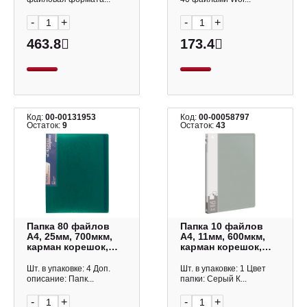
-
+
-
+
463.8
173.4
Код:
00-00131953
Код:
00-00058797
Остаток:
9
Остаток:
43
Папка 80 файлов
Папка 10 файлов
А4, 25мм, 700мкм,
А4, 11мм, 600мкм,
карман корешок,
карман корешок,
зеленая "Premier"
серая BPV10GREY
EC211930003 Expert
Бюрократ
Шт. в упаковке: 4 Доп.
Шт. в упаковке: 1 Цвет
Complete
описание: Папк...
папки: Серый К...
-
+
-
+