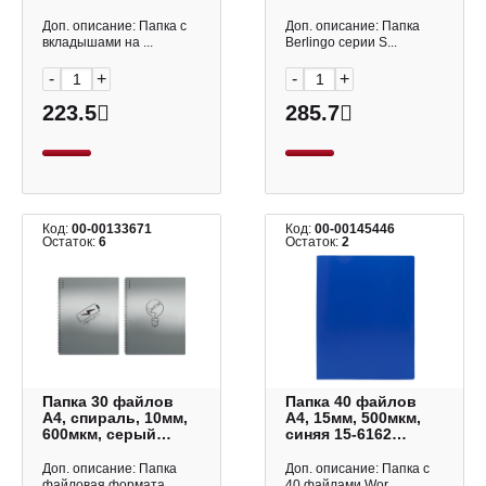
золотая "Prisma"
ассорти "Soft Touch
EC211600128 Expert
Pro" DB4_20935
Доп. описание: Папка с
Доп. описание: Папка
Complete
Berlingo
вкладышами на ...
Berlingo серии S...
-
+
-
+
223.5
285.7
Код:
00-00133671
Код:
00-00145446
Остаток:
6
Остаток:
2
Папка 30 файлов
Папка 40 файлов
А4, спираль, 10мм,
А4, 15мм, 500мкм,
600мкм, серый
синяя 15-6162
ассорти "Ледяной
Workmate
металл Идеи" 59790
Доп. описание: Папка
Доп. описание: Папка с
Erich Krause
файловая формата...
40 файлами Wor...