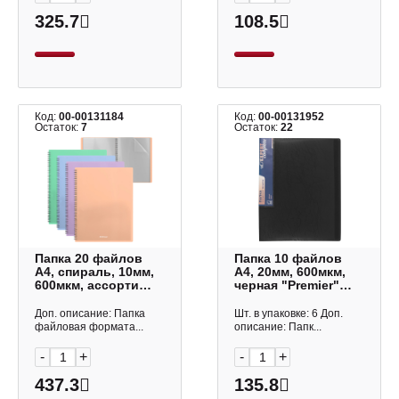
325.7
108.5
Код:
00-00131184
Код:
00-00131952
Остаток:
7
Остаток:
22
Папка 20 файлов
Папка 10 файлов
А4, спираль, 10мм,
А4, 20мм, 600мкм,
600мкм, ассорти
черная "Premier"
"Цветущая
EC210030001 Expert
нежность" 61180
Complete
Доп. описание: Папка
Шт. в упаковке: 6 Доп.
Erich Krause
файловая формата...
описание: Папк...
-
+
-
+
437.3
135.8