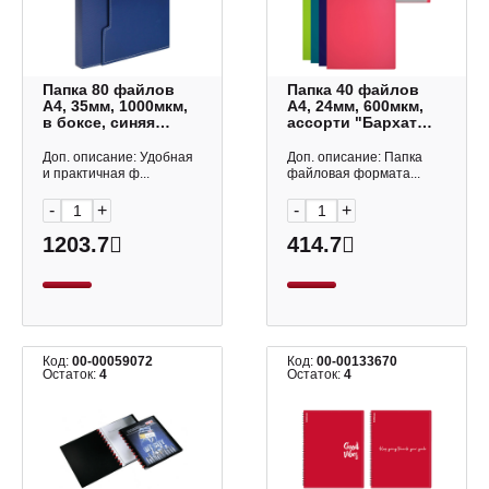
Папка 80 файлов
Папка 40 файлов
А4, 35мм, 1000мкм,
А4, 24мм, 600мкм,
в боксе, синяя
ассорти "Бархат
271370 Attache
Риф" 62963 Erich
Krause
Доп. описание: Удобная
Доп. описание: Папка
и практичная ф...
файловая формата...
-
+
-
+
1203.7
414.7
Код:
00-00059072
Код:
00-00133670
Остаток:
4
Остаток:
4