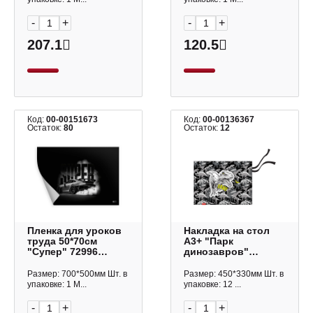
-
+
-
+
207.1
120.5
Код:
00-00151673
Код:
00-00136367
Остаток:
80
Остаток:
12
Пленка для уроков
Накладка на стол
труда 50*70см
А3+ "Парк
"Супер" 72996
динозавров"
Феникс+
текстиль 52736
Erich Krause
Размер: 700*500мм Шт. в
Размер: 450*330мм Шт. в
упаковке: 1 М...
упаковке: 12 ...
-
+
-
+