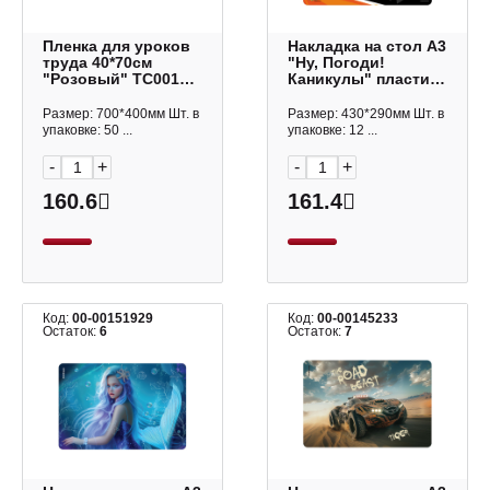
Пленка для уроков
Накладка на стол А3
труда 40*70см
"Ну, Погоди!
"Розовый" TC0010-
Каникулы" пластик,
PN Lamark
550мкм 62544 Erich
Krause
Размер: 700*400мм Шт. в
Размер: 430*290мм Шт. в
упаковке: 50 ...
упаковке: 12 ...
-
+
-
+
160.6
161.4
Код:
00-00151929
Код:
00-00145233
Остаток:
6
Остаток:
7