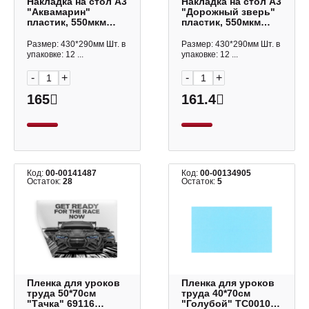
Накладка на стол А3
Накладка на стол А3
"Аквамарин"
"Дорожный зверь"
пластик, 550мкм
пластик, 550мкм
65430 Erich Krause
63521 Erich Krause
Размер: 430*290мм Шт. в
Размер: 430*290мм Шт. в
упаковке: 12 ...
упаковке: 12 ...
-
+
-
+
165
161.4
Код:
00-00141487
Код:
00-00134905
Остаток:
28
Остаток:
5
Пленка для уроков
Пленка для уроков
труда 50*70см
труда 40*70см
"Тачка" 69116
"Голубой" TC0010-