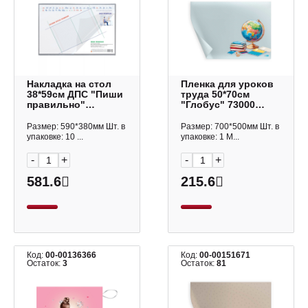
Накладка на стол
Пленка для уроков
38*59см ДПС "Пиши
труда 50*70см
правильно"
"Глобус" 73000
откидной клапан
Феникс+
2129.ПП-114
Размер: 590*380мм Шт. в
Размер: 700*500мм Шт. в
упаковке: 10 ...
упаковке: 1 М...
-
+
-
+
581.6
215.6
Код:
00-00136366
Код:
00-00151671
Остаток:
3
Остаток:
81