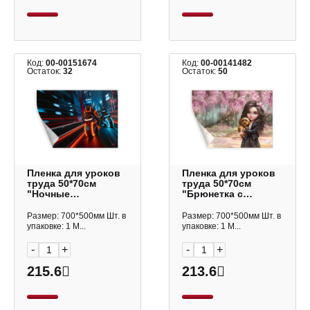
Код:
00-00151674
Код:
00-00141482
Остаток:
32
Остаток:
50
Пленка для уроков
Пленка для уроков
труда 50*70см
труда 50*70см
"Ночные
"Брюнетка с
мотоциклисты"
собачкой" 69109
72998 Феникс+
Феникс+
Размер: 700*500мм Шт. в
Размер: 700*500мм Шт. в
упаковке: 1 М...
упаковке: 1 М...
-
+
-
+
215.6
213.6