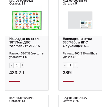
Код:
00-00052625
Код:
00-00088874
Остаток:
13
Остаток:
5
Накладка на стол
Накладка на стол
38*59см ДПС
330*460см ДПС
"Алфавит" 2129.А
Обучающее с
карманом и тремя
сменными листами
Размер: 590*380мм Шт. в
Размер: 460*330мм Шт. в
2931.ОБ
упаковке: 1 М...
упаковке: 10 ...
-
+
-
+
423.7
389
Код:
00-00122098
Код:
00-00151675
Остаток:
13
Остаток:
74