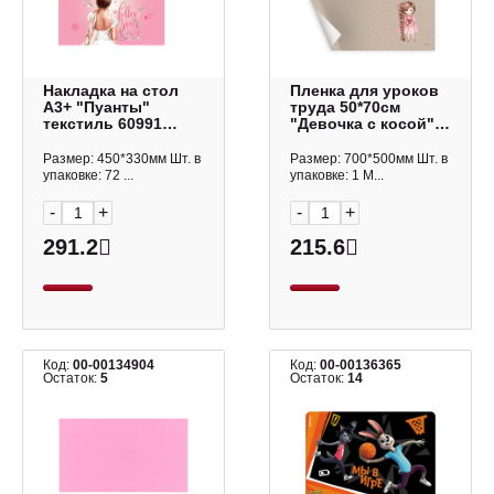
Накладка на стол
Пленка для уроков
А3+ "Пуанты"
труда 50*70см
текстиль 60991
"Девочка с косой"
Erich Krause
72992 Феникс+
Размер: 450*330мм Шт. в
Размер: 700*500мм Шт. в
упаковке: 72 ...
упаковке: 1 М...
-
+
-
+
291.2
215.6
Код:
00-00134904
Код:
00-00136365
Остаток:
5
Остаток:
14