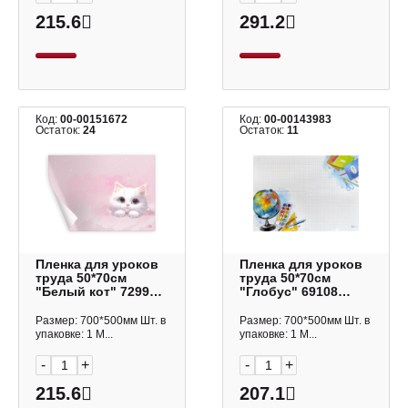
215.6
291.2
Код:
00-00151672
Код:
00-00143983
Остаток:
24
Остаток:
11
Пленка для уроков
Пленка для уроков
труда 50*70см
труда 50*70см
"Белый кот" 72994
"Глобус" 69108
Феникс+
Феникс+
Размер: 700*500мм Шт. в
Размер: 700*500мм Шт. в
упаковке: 1 М...
упаковке: 1 М...
-
+
-
+
215.6
207.1