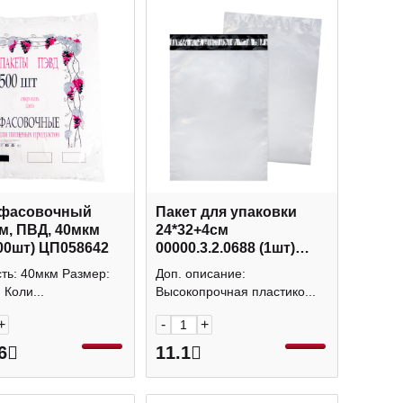
 фасовочный
Пакет для упаковки
м, ПВД, 40мкм
24*32+4см
00шт) ЦП058642
00000.3.2.0688 (1шт)
Аспломб
ть: 40мкм Размер:
Доп. описание:
 Коли...
Высокопрочная пластико...
+
-
+
6
11.1