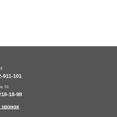
89
2-911-101
в, 91
218-18-98
 звонок