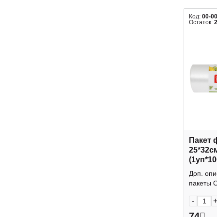
Код:
00-0
Остаток:
Пакет
25*32с
(1уп*1
OfficeC
Доп. оп
пакеты Of
-
74