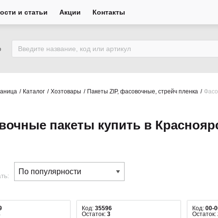
ости и статьи
Акции
Контакты
ю
раница
Каталог
Хозтовары
Пакеты ZIP, фасовочные, стрейч пленка
Фасо
вочные пакеты купить в Краснояр
ть:
9
Код:
35596
Код:
00-
8
Остаток:
3
Остаток: