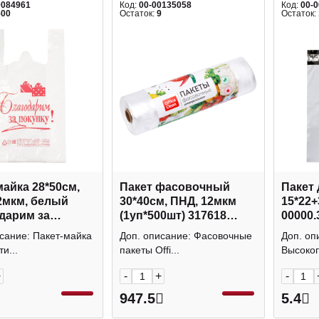
0084961
Код:
00-00135058
Код:
00-
500
Остаток:
9
Остаток:
майка 28*50см,
Пакет фасовочный
Пакет 
2мкм, белый
30*40см, ПНД, 12мкм
15*22
дарим за
(1уп*500шт) 317618
00000.
!" (1шт) 946453
OfficeClean
Аспло
сание: Пакет-майка
Доп. описание: Фасовочные
Доп. оп
и...
пакеты Offi...
Высокоп
+
-
+
-
947.5
5.4