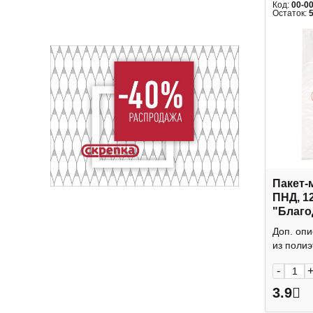
Код:
00-0
Остаток:
Пакет-
ПНД, 1
"Благо
покупку
Доп. опи
из полиэт
-
3.9