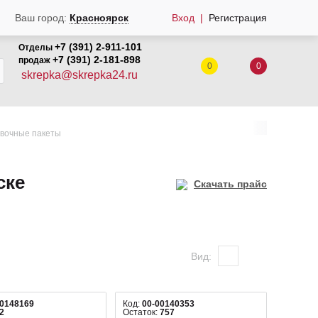
Ваш город:
Красноярск
Вход
Регистрация
+7 (391) 2-911-101
Отделы
+7 (391) 2-181-898
продаж
0
0
skrepka@skrepka24.ru
вочные пакеты
ске
Скачать прайс
Вид:
00148169
Код:
00-00140353
2
Остаток:
757