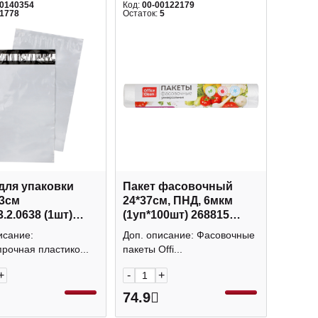
00140354
Код:
00-00122179
1778
Остаток:
5
для упаковки
Пакет фасовочный
+3см
24*37см, ПНД, 6мкм
3.2.0638 (1шт)
(1уп*100шт) 268815
мб
OfficeClean
исание:
Доп. описание: Фасовочные
рочная пластико...
пакеты Offi...
+
-
+
74.9