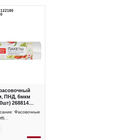
0122180
20
 фасовочный
м, ПНД, 6мкм
00шт) 268814
lean
исание: Фасовочные
fi...
+