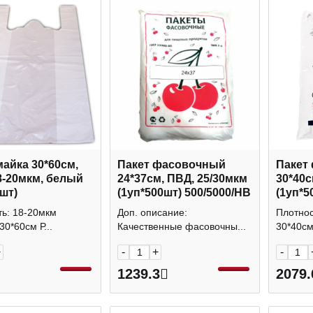
майка 30*60см,
Пакет фасовочный
Пакет
8-20мкм, белый
24*37см, ПВД, 25/30мкм
30*40с
0шт)
(1уп*500шт) 500/5000/НВ
(1уп*5
ть: 18-20мкм
Доп. описание:
Плотнос
30*60см Р...
Качественные фасовочны...
30*40см
+
-
+
-
1239.3
2079.