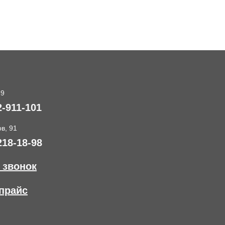
89
2-911-101
в, 91
218-18-98
 звонок
прайс