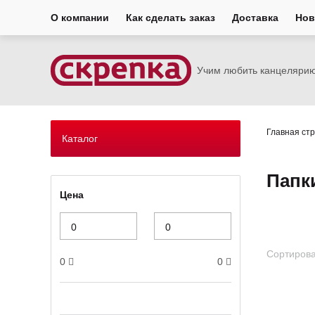
О компании
Как сделать заказ
Доставка
Нов
Учим любить канцеляри
Главная ст
Каталог
Папк
Цена
Сортирова
0
0