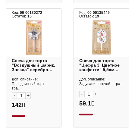
Код:
00-00130272
Код:
00-00135449
Остаток:
15
Остаток:
19
Свеча для торта
Свеча для торта
"Воздушный шарик.
"Цифра 3. Цветное
Звезда" серебро
конфетти" 5,5см
7см 7663053 Страна
4693310 Страна
Карнавалия
Карнавалия
Доп. описание:
Доп. описание:
Праздничный торт –
Задувание свечей – тра...
тра...
-
+
-
+
59.1
142