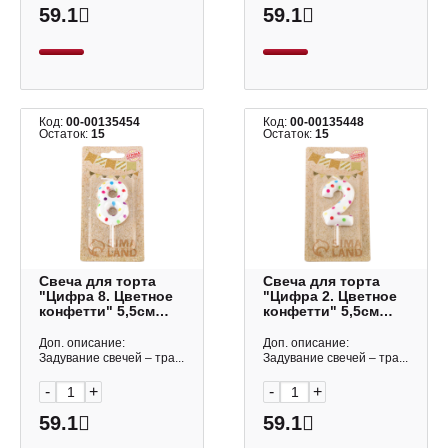
59.1
59.1
Код:
00-00135454
Код:
00-00135448
Остаток:
15
Остаток:
15
Свеча для торта
Свеча для торта
"Цифра 8. Цветное
"Цифра 2. Цветное
конфетти" 5,5см
конфетти" 5,5см
5164404 Страна
4693309 Страна
Карнавалия
Карнавалия
Доп. описание:
Доп. описание:
Задувание свечей – тра...
Задувание свечей – тра...
-
+
-
+
59.1
59.1