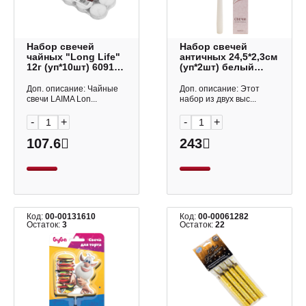
Набор свечей
Набор свечей
чайных "Long Life"
античных 24,5*2,3см
12г (уп*10шт) 609199
(уп*2шт) белый
Laima
1575357 Омский
свечной завод
Доп. описание: Чайные
Доп. описание: Этот
свечи LAIMA Lon...
набор из двух выс...
-
+
-
+
107.6
243
Код:
00-00131610
Код:
00-00061282
Остаток:
3
Остаток:
22