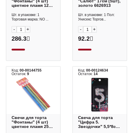
"Фонтаны" (4 шт)
"Салют" 17см (5шт),
цветное пламя 12см
золото 6626913
10449679
Шт. в упаковке: 1
Шт. в упаковке: 1 Пол:
Торговая марка: NO ...
Унисекс Торгов...
-
+
-
+
286.3
92.2
Код:
00-00144755
Код:
00-00124634
Остаток:
9
Остаток:
14
Свечи для торта
Свеча для торта
"Фонтаны" (4 шт)
"Цифра 5.
цветное пламя 25см
Звездочки" 5,5*8см
10449683
7725285 Страна