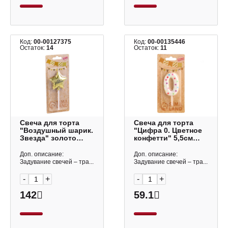
Код:
00-00127375
Код:
00-00135446
Остаток:
14
Остаток:
11
Свеча для торта
Свеча для торта
"Воздушный шарик.
"Цифра 0. Цветное
Звезда" золото
конфетти" 5,5см
5,5см 6990851
4693307 Страна
Страна Карнавалия
Карнавалия
Доп. описание:
Доп. описание:
Задувание свечей – тра...
Задувание свечей – тра...
-
+
-
+
142
59.1