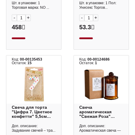
Карнавалия
Шт. в упаковке: 1
Шт. в упаковке: 1 Пол:
Торговая марка: NO ...
Унисекс Торгов...
-
+
-
+
458
53.3
Код:
00-00135453
Код:
00-00124686
Остаток:
15
Остаток:
1
Свеча для торта
Свеча
"Цифра 7. Цветное
ароматическая
конфетти" 5,5см
"Свежая Роза"
5164403 Страна
11*9см АС-1102
Карнавалия
Миленд
Доп. описание:
Доп. описание:
Задувание свечей – тра...
Ароматическая свеча —