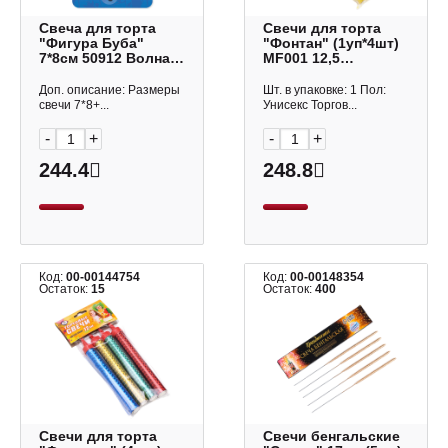
Свеча для торта
Свечи для торта
"Фигура Буба"
"Фонтан" (1уп*4шт)
7*8см 50912 Волна
MF001 12,5
веселья
см/40секунд
Доп. описание: Размеры
Шт. в упаковке: 1 Пол:
свечи 7*8+...
Унисекс Торгов...
-
+
-
+
244.4
248.8
Код:
00-00144754
Код:
00-00148354
Остаток:
15
Остаток:
400
Свечи для торта
Свечи бенгальские