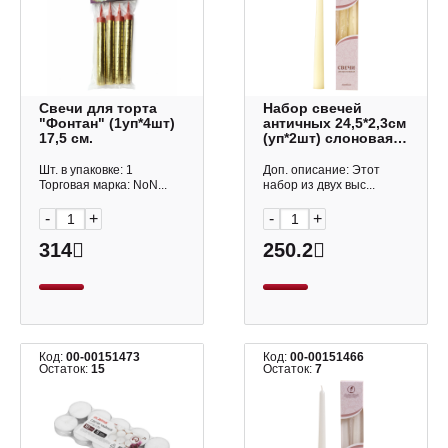
Свечи для торта
Набор свечей
"Фонтан" (1уп*4шт)
античных 24,5*2,3см
17,5 см.
(уп*2шт) слоновая
кость 10980156
Омский свечной
Шт. в упаковке: 1
Доп. описание: Этот
завод
Торговая марка: NoN...
набор из двух выс...
-
+
-
+
314
250.2
Код:
00-00151473
Код:
00-00151466
Остаток:
15
Остаток:
7