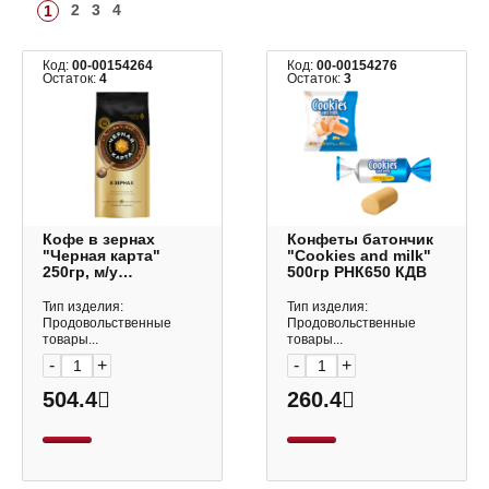
2
3
4
1
Код:
00-00154264
Код:
00-00154276
Остаток:
4
Остаток:
3
Кофе в зернах
Конфеты батончик
"Черная карта"
"Cookies and milk"
250гр, м/у
500гр РНК650 КДВ
ФНфн37269
Тип изделия:
Тип изделия:
Продовольственные
Продовольственные
товары...
товары...
-
+
-
+
504.4
260.4