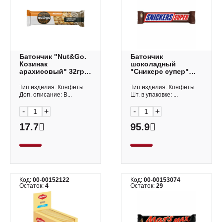
Батончик "Nut&Go.
Батончик
Козинак
шоколадный
арахисовый" 32гр
"Сникерс супер"
РМК220 КДВ
80гр ФНфн59783
Тип изделия: Конфеты
Тип изделия: Конфеты
Доп. описание: В...
Шт. в упаковке: ...
-
+
-
+
17.7
95.9
Код:
00-00152122
Код:
00-00153074
Остаток:
4
Остаток:
29