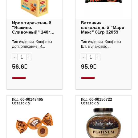
Ирис тираженный
Батончик
"Яшкино.
шоколадный "Марс
Сливочный" 140гр
Макс" 81гр 32059
РАТ127 КДВ
Тип изделия: Конфеты
Тип изделия: Конфеты
Доп. описание: И...
Шт. в упаковке: ...
-
+
-
+
56.6
95.9
Код:
00-00148465
Код:
00-00150722
Остаток:
5
Остаток:
5