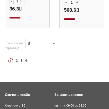
-
+
-
+
36.3
508.6
Товаров на
странице:
2
3
4
1
Скачать прайс
Заказать звонок
Киренского, 89
пн–пт: с 09:00 до 18:00