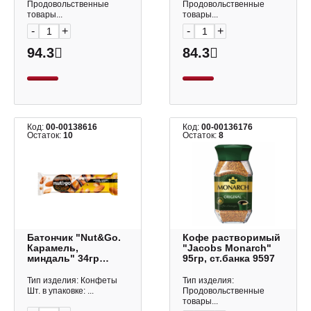
Продовольственные
Продовольственные
товары...
товары...
-
+
-
+
94.3
84.3
Код:
00-00138616
Код:
00-00136176
Остаток:
10
Остаток:
8
Батончик "Nut&Go.
Кофе растворимый
Карамель,
"Jacobs Monarch"
миндаль" 34гр
95гр, ст.банка 9597
ВК313 КДВ
Тип изделия: Конфеты
Тип изделия:
Шт. в упаковке: ...
Продовольственные
товары...