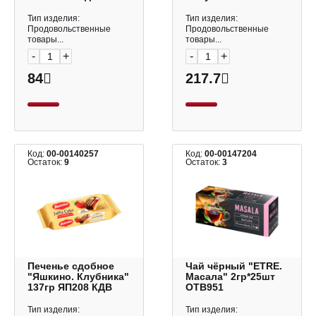
180гр РАР361 КДВ
вкусами клубники и
черники со
Тип изделия:
Тип изделия:
сливками" 500г
Продовольственные
Продовольственные
ПМ406 КДВ
товары...
товары...
-
+
-
+
84
217.7
Код:
00-00140257
Код:
00-00147204
Остаток:
9
Остаток:
3
Печенье сдобное
Чай чёрный "ETRE.
"Яшкино. Клубника"
Масала" 2гр*25шт
137гр ЯП208 КДВ
ОТВ951
Тип изделия:
Тип изделия: