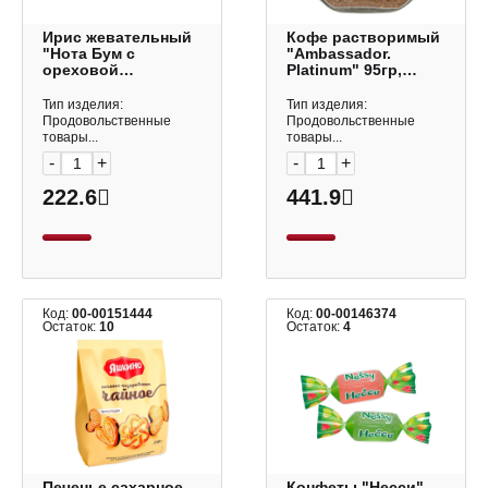
Ирис жевательный
Кофе растворимый
"Нота Бум с
"Ambassador.
ореховой
Platinum" 95гр,
начинкой" 500г
ст.банка 52106
НК160 КДВ
Тип изделия:
Тип изделия:
Продовольственные
Продовольственные
товары...
товары...
-
+
-
+
222.6
441.9
Код:
00-00151444
Код:
00-00146374
Остаток:
10
Остаток:
4
Печенье сахарное
Конфеты "Несси"