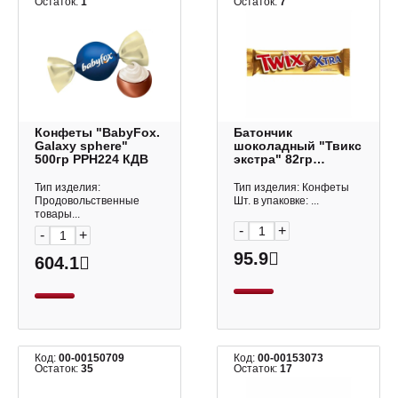
Остаток:
1
Остаток:
7
Конфеты "BabyFox.
Батончик
Galaxy sphere"
шоколадный "Твикс
500гр РРН224 КДВ
экстра" 82гр
ФН21971
Тип изделия:
Тип изделия: Конфеты
Продовольственные
Шт. в упаковке: ...
товары...
-
+
-
+
95.9
604.1
Код:
00-00150709
Код:
00-00153073
Остаток:
35
Остаток:
17