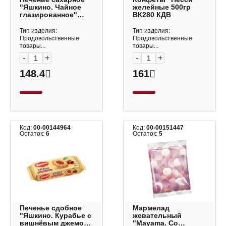
"Яшкино. Чайное
желейные 500гр
глазированное"
ВК280 КДВ
350гр РЕР334 КДВ
Тип изделия:
Тип изделия:
Продовольственные
Продовольственные
товары...
товары...
-
+
-
+
148.4
161
Код:
00-00144964
Код:
00-00151447
Остаток:
6
Остаток:
5
Печенье сдобное
Мармелад
"Яшкино. Курабье с
жевательный
вишнёвым джемом"
"Mayama. Со