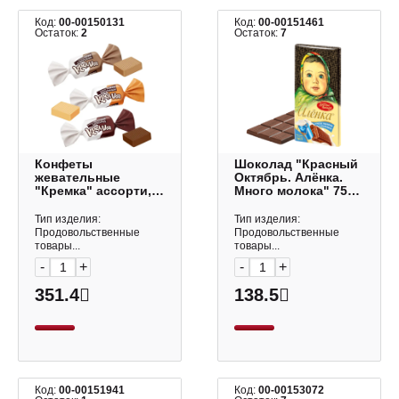
Код:
00-00150131
Код:
00-00151461
Остаток:
2
Остаток:
7
Конфеты
Шоколад "Красный
жевательные
Октябрь. Алёнка.
"Кремка" ассорти,
Много молока" 75гр
1кг РВК476 КДВ
69501
Тип изделия:
Тип изделия:
Продовольственные
Продовольственные
товары...
товары...
-
+
-
+
351.4
138.5
Код:
00-00151941
Код:
00-00153072