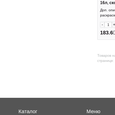
16л, ск
Феник
Доп. опи
раскраск
-
183.6
Товаров н
странице:
Каталог
Меню