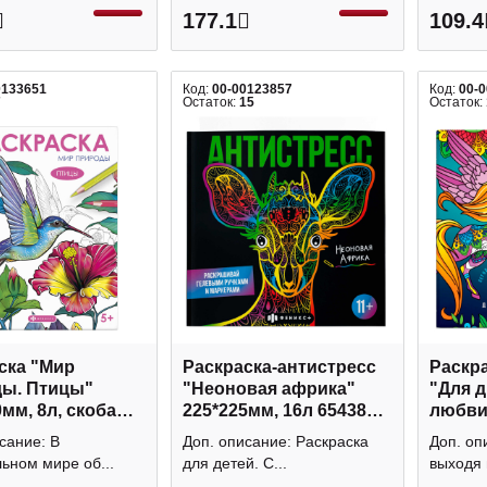
177.1
109.4
0133651
Код:
00-00123857
Код:
00-
7
Остаток:
15
Остаток:
ска "Мир
Раскраска-антистресс
Раскра
ы. Птицы"
"Неоновая африка"
"Для 
мм, 8л, скоба
225*225мм, 16л 65438
любви.
Феникс+
Феникс+
225*22
сание: В
Доп. описание: Раскраска
Доп. оп
Феник
ьном мире об...
для детей. С...
выходя и