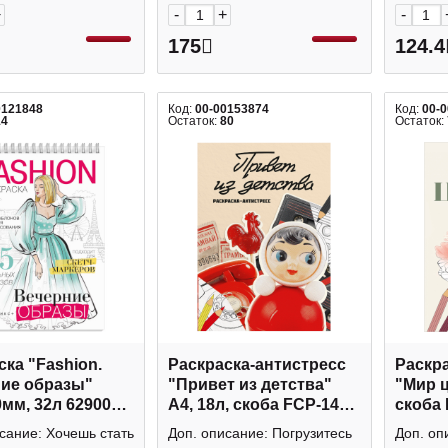
+
-
+
-
175
124.4
0121848
Код:
00-00153874
Код:
00-
14
Остаток:
80
Остаток:
ска "Fashion.
Раскраска-антистресс
Раскра
ие образы"
"Привет из детства"
"Мир ц
0мм, 32л 62900
А4, 18л, скоба FCP-14
скоба
с+
ФРЕЯ
сание: Хочешь стать
Доп. описание: Погрузитесь
Доп. оп