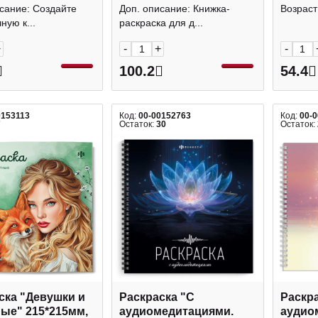
215*280мм, 8л 63149
РА5_5
сание: Создайте
Доп. описание: Книжка-
Возраст
Феникс+
ную к...
раскраска для д...
+
-
+
-
100.2
54.4
0153113
Код:
00-00152763
Код:
00-
7
Остаток:
30
Остаток:
ска "Девушки и
Раскраска "С
Раскра
ые" 215*215мм,
аудиомедитациями.
аудио