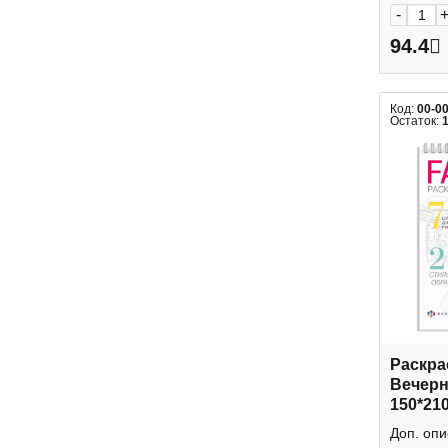
-
94.4
Код:
00-0
Остаток:
Раскра
Вечерн
150*21
Феник
Доп. опи