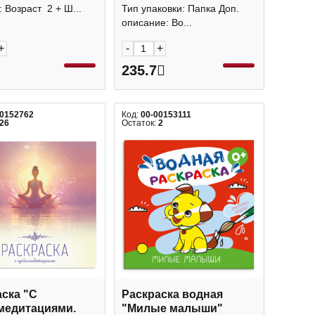
7679 Три Совы
270*330мм, 8л Р-7095
: Возраст 2 + Ш...
Тип упаковки: Папка Доп.
Проф-Пресс
описание: Во...
+
-
+
235.7
00152762
Код:
00-00153111
26
Остаток:
2
ска "С
Раскраска водная
медитациями.
"Милые малыши"