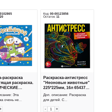
00102865
Код:
00-00123856
20
Остаток:
11
а-раскраска
Раскраска-антистресс
ящая раскраска.
"Неоновые животные"
ИЧЕСКИЕ
225*225мм, 16л 65437
ЮЧЕНИЯ" 4л,
Феникс+
исание: Эта
Доп. описание: Раскраска
5мм 57820
а очень не...
для детей. С...
с+
+
-
+