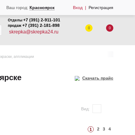
Ваш город:
Красноярск
Вход
Регистрация
+7 (391) 2-911-101
Отделы
+7 (391) 2-181-898
продаж
0
0
skrepka@skrepka24.ru
краски, аппликации
оярске
Скачать прайс
Вид:
2
3
4
1