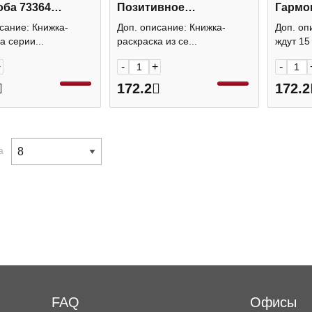
оба 73364
Позитивное
Гармо
с+
мышление" 215*215мм,
215*21
сание: Книжка-
Доп. описание: Книжка-
Доп. оп
16л, гребень 73733
гребен
а серии...
раскраска из се...
ждут 15 
Феникс+
+
-
+
-
172.2
172.2
а
FAQ
Офисы