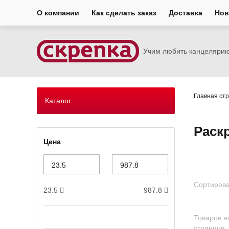
О компании
Как сделать заказ
Доставка
Нов
Учим любить канцеляри
Главная ст
Каталог
Раск
Цена
Сортирова
23.5
987.8
Товаров н
странице: