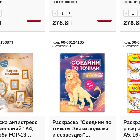
и...
в атмосфер...
страница
+
-
+
-
278.8
278.8
0153873
Код:
00-00124135
Код:
00-
75
Остаток:
3
Остаток:
ска-антистресс
Раскраска "Соедини по
Раскр
 желаний" А4,
точкам. Знаки зодиака
раскр
коба FCP-13
и созвездия"
А5, 16