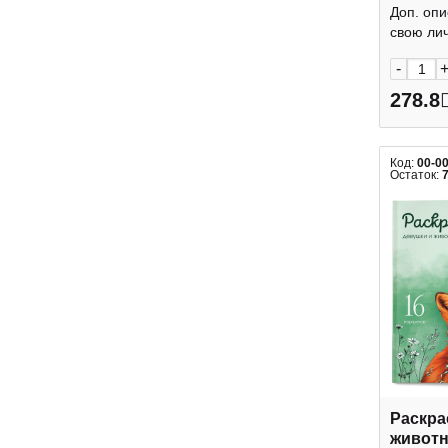
ФРЕЯ
Доп. опи
свою лич
-
278.8
Код:
00-0
Остаток:
Раскра
животн