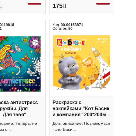
175
00119818
Код:
00-00153871
1
Остаток:
80
ска-антистресс
Раскраска с
дружбы. Для
наклейками "Кот Басик
 Для тебя"
и компания" 200*200мм,
5мм, 8л 63567
12л, скоба BB-NFS-009
исание: Теперь, не
Доп. описание: Познакомься
с+
ФРЕЯ
з с...
- это Баси...