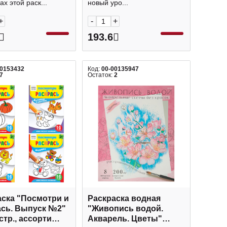
х этой раск...
новый уро...
+
-
+
193.6
00153432
Код:
00-00135947
7
Остаток:
2
аска "Посмотри и
Раскраска водная
ась. Выпуск №2"
"Живопись водой.
 стр., ассорти
Акварель. Цветы"