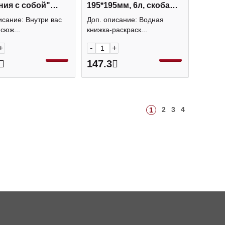
ния с собой"
195*195мм, 6л, скоба
5мм, 16л,
74256 Феникс+
исание: Внутри вас
Доп. описание: Водная
ь 73732 Феникс+
сюж...
книжка-раскраск...
+
-
+
147.3
2
3
4
1