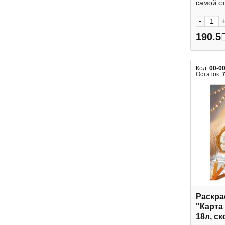
самой ст
-
190.5
Код:
00-0
Остаток:
Раскра
"Карта
18л, с