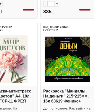
+
-
+
335
00153872
Код:
00-00120048
75
Остаток:
2
ска-антистресс
Раскраска "Мандалы.
ветов" А4, 18л,
На деньги" 215*215мм,
 FCP-11 ФРЕЯ
16л 63619 Феникс+
исание: На
Доп. описание: Как выйти на