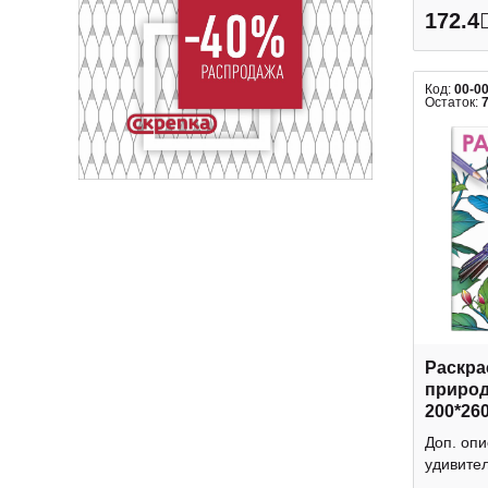
172.4
Код:
00-0
Остаток:
Раскра
природ
200*260
67857 
Доп. опи
удивител