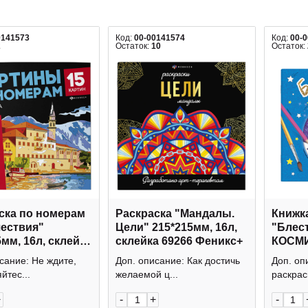
0141573
Код:
00-00141574
Код:
00-
2
Остаток:
10
Остаток:
ска по номерам
Раскраска "Мандалы.
Книжк
ествия"
Цели" 215*215мм, 16л,
"Блест
5мм, 16л, склейка
склейка 69266 Феникс+
КОСМ
Феникс+
ПРИКЛ
сание: Не ждите,
Доп. описание: Как достичь
Доп. оп
225*22
йтес...
желаемой ц...
раскраск
Феник
+
-
+
-