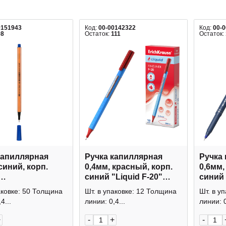
0151943
Код:
00-00142322
Код:
00-
98
Остаток:
111
Остаток:
капиллярная
Ручка капиллярная
Ручка
синий, корп.
0,4мм, красный, корп.
0,6мм,
синий "Liquid F-20"
синий 
.Summer" 36-
47971 Erich Krause
37065 
аковке: 50 Толщина
Шт. в упаковке: 12 Толщина
Шт. в у
uno Visconti
4...
линии: 0,4...
линии: 0
+
-
+
-