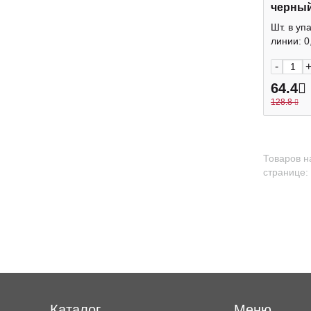
черный
"FriXio
Шт. в уп
FF (B) P
линии: 0,
-
64.4
128.8
Товаров н
странице:
Каталог
Меню