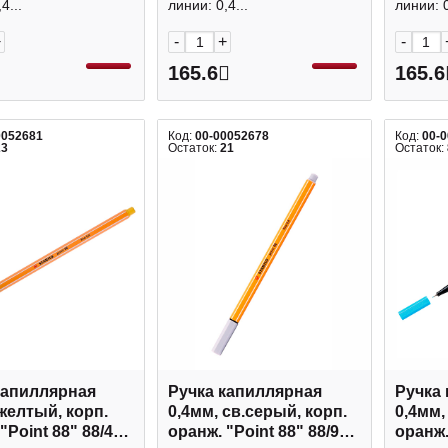
4...
линии: 0,4...
линии: 0
+
-
+
-
165.6
165.6
0052681
Код:
00-00052678
Код:
00-
23
Остаток:
21
Остаток:
капиллярная
Ручка капиллярная
Ручка
 желтый, корп.
0,4мм, св.серый, корп.
0,4мм,
"Point 88" 88/44
оранж. "Point 88" 88/94
оранж.