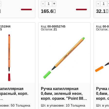
+
-
+
-
165.6
32.1
0151944
Код:
00-00052745
Код:
00-
45
Остаток:
21
Остаток:
капиллярная
Ручка капиллярная
Ручка
красный, корп.
0,4мм, зеленый неон,
0,4мм,
корп. оранж. "Point 88"
корп. 
.Summer" 36-
88/033 Stabilo
88/54 S
аковке: 50 Толщина
Шт. в упаковке: 10 Толщина
Шт. в у
uno Visconti