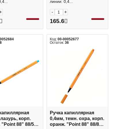
,4...
линии: 0,4...
+
-
+
165.6
00052684
Код:
00-00052677
8
Остаток:
36
 капиллярная
Ручка капиллярная
 лазурь, корп.
0,4мм, темн. охра, корп.
 "Point 88" 88/57
оранж. "Point 88" 88/89