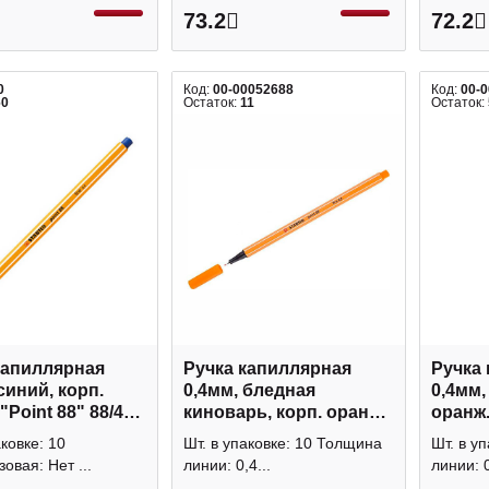
73.2
72.2
0
Код:
00-00052688
Код:
00-
60
Остаток:
11
Остаток:
капиллярная
Ручка капиллярная
Ручка
синий, корп.
0,4мм, бледная
0,4мм,
"Point 88" 88/41
киноварь, корп. оранж.
оранж
"Point 88" 88/30 Stabilo
"BASI
аковке: 10
Шт. в упаковке: 10 Толщина
Шт. в у
0007 B
овая: Нет ...
линии: 0,4...
линии: 0