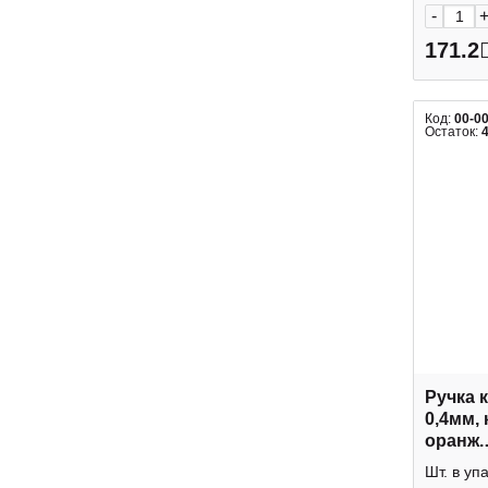
-
171.2
Код:
00-0
Остаток:
Ручка 
0,4мм, 
оранж.
"BASIC
Шт. в уп
0009 Br