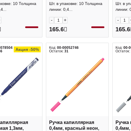
Stabilo
Stabilo
аковке: 10 Толщина
Шт. в упаковке: 10 Толщина
Шт. в у
4...
линии: 0,4...
линии: 0
+
-
+
-
165.6
165.6
0078504
Код:
00-00052746
Код:
00-
Акция -50%
46
Остаток:
31
Остаток:
капиллярная
Ручка капиллярная
Ручка
мая 1,3мм,
0,4мм, красный неон,
0,4мм,