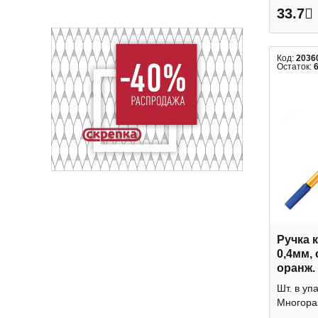
33.7
Код:
2036
Остаток:
Ручка 
0,4мм, 
оранж. 
Stabilo
Шт. в уп
Многораз