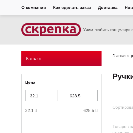
О компании
Как сделать заказ
Доставка
Нов
Учим любить канцеляри
Главная ст
Каталог
Ручк
Цена
Сортирова
32.1
628.5
Товаров н
странице: