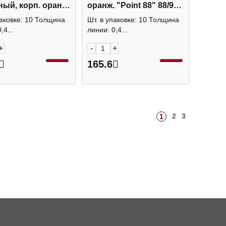
ый, корп. оранж.
оранж. "Point 88" 88/96
88" 88/95 Stabilo
Stabilo
паковке: 10 Толщина
Шт. в упаковке: 10 Толщина
,4...
линии: 0,4...
+
-
+
165.6
2
3
1