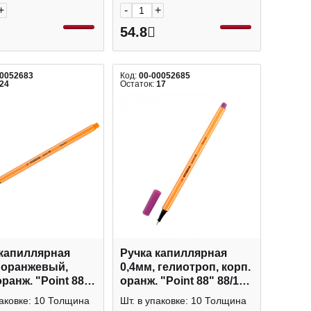
+
-
+
54.8
00052683
Код:
00-00052685
24
Остаток:
17
 капиллярная
Ручка капиллярная
 оранжевый,
0,4мм, гелиотроп, корп.
оранж. "Point 88"
оранж. "Point 88" 88/17
tabilo
Stabilo
паковке: 10 Толщина
Шт. в упаковке: 10 Толщина