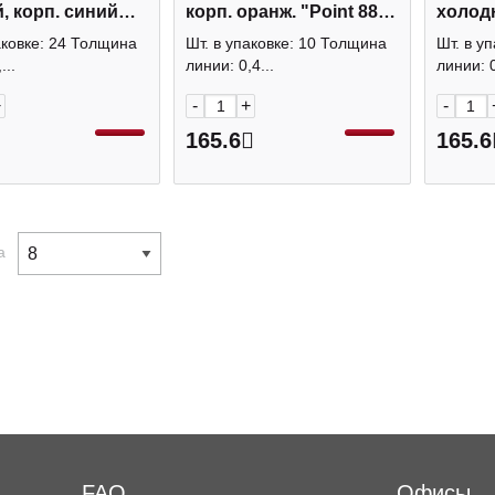
, корп. синий
корп. оранж. "Point 88"
холодн
n Fineliner" SW-
88/040 Stabilo
"Point 
аковке: 24 Толщина
Шт. в упаковке: 10 Толщина
Шт. в у
ilot
...
линии: 0,4...
линии: 0
+
-
+
-
165.6
165.6
а
FAQ
Офисы