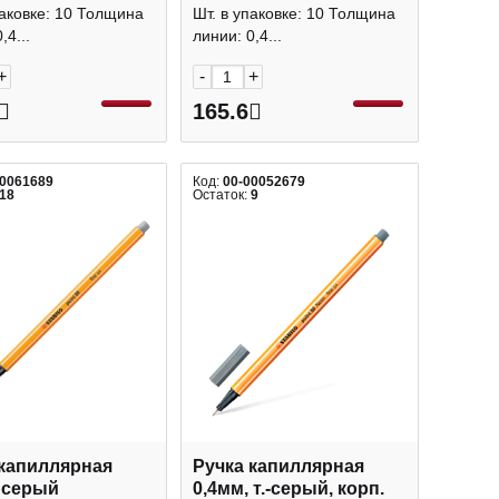
Stabilo
паковке: 10 Толщина
Шт. в упаковке: 10 Толщина
,4...
линии: 0,4...
+
-
+
165.6
00061689
Код:
00-00052679
18
Остаток:
9
 капиллярная
Ручка капиллярная
 серый
0,4мм, т.-серый, корп.