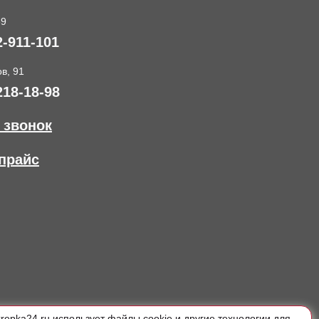
89
2-911-101
в, 91
218-18-98
 звонок
прайс
krepka24.ru использует файлы cookie и другие технологии для