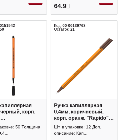
64.9
00151942
Код:
00-00139763
50
Остаток:
21
 капиллярная
Ручка капиллярная
 черный, корп.
0,4мм, коричневый,
.
корп. оранж. "Rapido"
C.Summer" 36-
CK_40104 Berlingo
паковке: 50 Толщина
Шт. в упаковке: 12 Доп.
runo Visconti
,4...
описание: Кап...