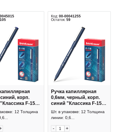
00045015
Код:
00-00041255
105
Остаток:
59
 капиллярная
Ручка капиллярная
 синий, корп.
0,6мм, черный, корп.
"Классика F-15"
синий "Классика F-15"
Erich Krause
37066 Erich Krause
паковке: 12 Толщина
Шт. в упаковке: 12 Толщина
,6...
линии: 0,6...
+
-
+