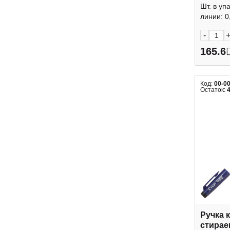
Stabilo
Шт. в уп
линии: 0,
-
165.6
Код:
00-0
Остаток:
Ручка 
стирае