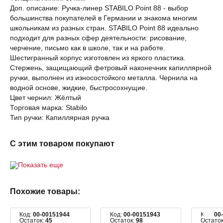
Доп. описание: Ручка-линер STABILO Point 88 - выбор
большинства покупателей в Германии и знакома многим
школьникам из разных стран. STABILO Point 88 идеально
подходит для разных сфер деятельности: рисование,
черчение, письмо как в школе, так и на работе.
Шестигранный корпус изготовлен из яркого пластика.
Стержень, защищающий фетровый наконечник капиллярной
ручки, выполнен из износостойкого металла. Чернила на
водной основе, жидкие, быстросохнущие.
Цвет чернил: Жёлтый
Торговая марка: Stabilo
Тип ручки: Капиллярная ручка
С этим товаром покупают
Показать еще
Похожие товары:
Код:
00-00151944
Код:
00-00151943
Код:
00
Остаток:
45
Остаток:
98
Остато