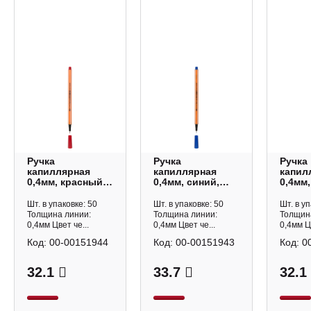
Ручка
Ручка
Ручка
капиллярная
капиллярная
капил
0,4мм, красный,
0,4мм, синий,
0,4мм
корп. оранж.
корп. оранж.
корп. 
"BASIC.Summer"
"BASIC.Summer"
"BASI
Шт. в упаковке: 50
Шт. в упаковке: 50
Шт. в уп
36-0009 Bruno
36-0008 Bruno
36-00
Толщина линии:
Толщина линии:
Толщин
Visconti
Visconti
Viscon
0,4мм Цвет че...
0,4мм Цвет че...
0,4мм Цв
Код:
00-00151944
Код:
00-00151943
Код:
0
32.1
33.7
32.1