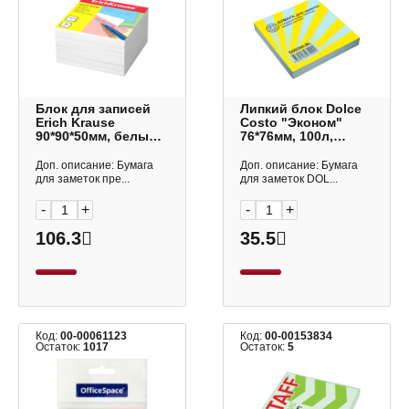
Блок для записей
Липкий блок Dolce
Erich Krause
Costo "Эконом"
90*90*50мм, белый,
76*76мм, 100л,
80г/м2, белизна 98%
пастель голубой
ЕК2717
D00500-BL
Доп. описание: Бумага
Доп. описание: Бумага
для заметок пре...
для заметок DOL...
-
+
-
+
106.3
35.5
Код:
00-00061123
Код:
00-00153834
Остаток:
1017
Остаток:
5