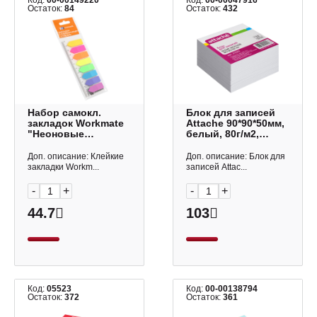
Код:
00-00149220
Код:
00-00047916
Остаток:
84
Остаток:
432
Набор самокл.
Блок для записей
закладок Workmate
Attache 90*90*50мм,
"Неоновые
белый, 80г/м2,
Стрелки" 12*44мм,
белизна 92% 27029
пластик (8 блока по
Доп. описание: Клейкие
Доп. описание: Блок для
25л) 14-2854
закладки Workm...
записей Attac...
-
+
-
+
44.7
103
Код:
05523
Код:
00-00138794
Остаток:
372
Остаток:
361