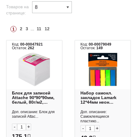
Товаров на
странице:
2
3
...
11
12
1
Код:
00-00047921
Код:
00-00079049
Остаток:
262
Остаток:
149
Блок для записей
Набор самокл.
Attache 90*90*90мм,
закладок Lamark
белый, 80г/м2,
12*44мм неон
белизна 92% 32389
пластик (5цв. по
25листов) SN1128
Доп. описание: Блок для
Доп. описание:
записей Attac...
Самоклеящиеся
пластико...
-
+
-
+
175.1