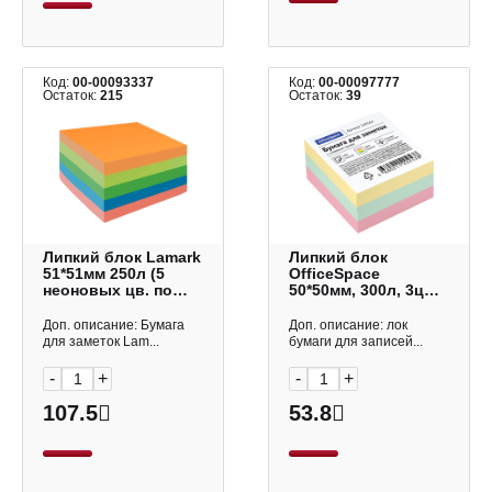
Код:
00-00093337
Код:
00-00097777
Остаток:
215
Остаток:
39
Липкий блок Lamark
Липкий блок
51*51мм 250л (5
OfficeSpace
неоновых цв. по
50*50мм, 300л, 3цв.
50л) SN0500
269564
Доп. описание: Бумага
Доп. описание: лок
для заметок Lam...
бумаги для записей...
-
+
-
+
107.5
53.8