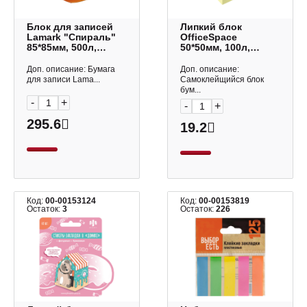
Блок для записей
Липкий блок
Lamark "Спираль"
OfficeSpace
85*85мм, 500л,
50*50мм, 100л,
цветной, 75г/м2,
желтый 269560
склейка 80
Доп. описание: Бумага
Доп. описание:
для записи Lama...
Самоклейщийся блок
бум...
-
+
-
+
295.6
19.2
Код:
00-00153124
Код:
00-00153819
Остаток:
3
Остаток:
226