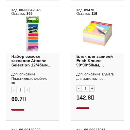
Код:
00-00042045
Код:
09478
Остаток:
399
Остаток:
119
Набор самокл.
Блок для записей
закладок Attache
Erich Krause
Selection 12*45мм
90*90*50мм,
пластик (8 неон цв.
цветной, 80г/м2
по 25л) 383731
5139
Доп. описание:
Доп. описание: Бумага
Пластиковые клейкие
для заметок пре...
за...
-
+
-
+
142.8
69.7