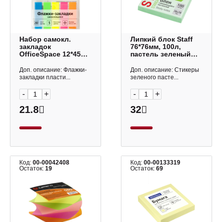
Набор самокл.
Липкий блок Staff
закладок
76*76мм, 100л,
OfficeSpace 12*45мм
пастель зеленый
пластик (5 цв. по
116575
20л) SN20_17792
Доп. описание: Флажки-
Доп. описание: Стикеры
закладки пласти...
зеленого пасте...
-
+
-
+
21.8
32
Код:
00-00042408
Код:
00-00133319
Остаток:
19
Остаток:
69