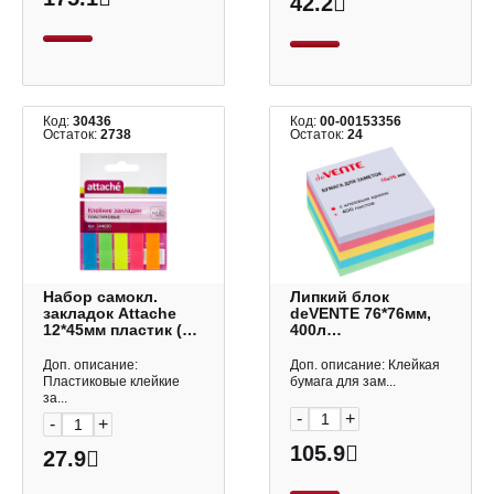
42.2
Код:
30436
Код:
00-00153356
Остаток:
2738
Остаток:
24
Набор самокл.
Липкий блок
закладок Attache
deVENTE 76*76мм,
12*45мм пластик (5
400л
неон цв. по 20л)
(4паст.цв.+белый)
030951023/144630
2010528
Доп. описание:
Доп. описание: Клейкая
Пластиковые клейкие
бумага для зам...
за...
-
+
-
+
105.9
27.9