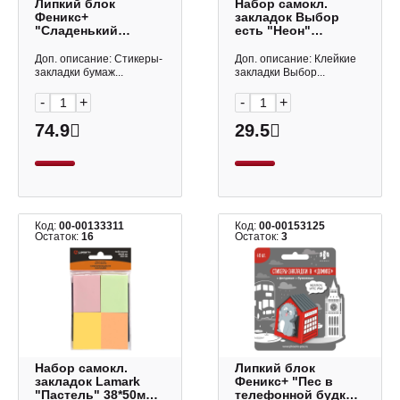
Липкий блок
Набор самокл.
Феникс+
закладок Выбор
"Сладенький
есть "Неон"
бульдог" 40*25мм,
12*45мм, пластик (5
40л 72146
бл. по 25л) 2109135
Доп. описание: Стикеры-
Доп. описание: Клейкие
закладки бумаж...
закладки Выбор...
-
+
-
+
74.9
29.5
Код:
00-00133311
Код:
00-00153125
Остаток:
16
Остаток:
3
Набор самокл.
Липкий блок
закладок Lamark
Феникс+ "Пес в
"Пастель" 38*50мм
телефонной будке"