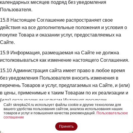
календарных месяцев подряд без уведомления 
Пользователя.
15.8
 Настоящее Соглашение распространяет свое 
действия на все дополнительные положения и условия о 
покупке Товара и оказании услуг, предоставляемых на 
Сайте.
15.9
 Информация, размещаемая на Сайте не должна 
истолковываться как изменение настоящего Соглашения.
15.10
 Администрация сайта имеет право в любое время 
без уведомления Пользователя вносить изменения в 
перечень Товаров и услуг, предлагаемых на Сайте, и (или) 
в цены, применимые к таким Товарам по их реализации и 
(или) оказываемым услугам Интернет-ресурсом.
Cайт skrepka24.ru использует файлы cookie и другие технологии для
вашего удобства пользования сайтом, анализа использования наших
15.11
 Документы, указанные в пунктах 5.10.1 - 5.10.4 
товаров и услуг и повышения качества рекомендаций.
Пользовательское
соглашение
настоящего Соглашения регулируют в соответствующей 
части и распространяют свое действие на использование 
Принять
Пользователем Сайта. В настоящее Соглашение включены 