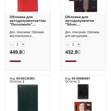
Обложка для
Обложка для
автодокументов+паспорт+вкладыш
автодокументов
"Documents"
"Silver.
нат.кожа, красный
Коричневый" иск.
1,06-201 Imige
кожа, метал. уголки
Доп. описание: Обложка
Доп. описание: Обложка
ККФ0171 Listoff
вертикальная,у...
для автодокуме...
-
+
-
+
449.8
432.9
Код:
00-00134363
Код:
00-00080087
Остаток:
1
Остаток:
1