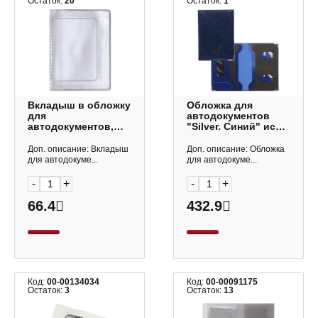
Остаток:
20
Остаток:
1
Вкладыш в обложку
Обложка для
для
автодокументов
автодокументов,
"Silver. Синий" иск.
прозрачный, 5,13
кожа, метал. уголки
Imige
ККФ0169 Listoff
Доп. описание: Вкладыш
Доп. описание: Обложка
для автодокуме...
для автодокуме...
-
+
-
+
66.4
432.9
Код:
00-00134034
Код:
00-00091175
Остаток:
3
Остаток:
13