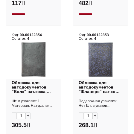
117
482
Код:
00-00122854
Код:
00-00122853
Остаток:
4
Остаток:
4
Обложка для
Обложка для
автодокументов
автодокументов
"Волк" нат.кожа,
"Флаверс" нат.кожа,
черный,
синий, сплош.тисн.
сплош.тисн. 5,2-073-
5,2-055-203-0 Imige
Шт. в упаковке: 1
Подарочная упаковка:
211-0 Imige
Материал: Натуральн...
Нет Шт. в упаков...
-
+
-
+
305.5
268.1