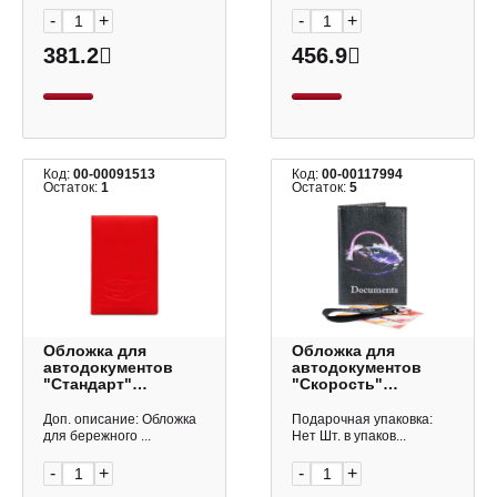
-
+
-
+
381.2
456.9
Код:
00-00091513
Код:
00-00117994
Остаток:
1
Остаток:
5
Обложка для
Обложка для
автодокументов
автодокументов
"Стандарт"
"Скорость"
экокожа, матовая
нат.кожа, рисунок
алая ОП-9767
5,2-038-0 Imige
Доп. описание: Обложка
Подарочная упаковка:
Миленд
для бережного ...
Нет Шт. в упаков...
-
+
-
+