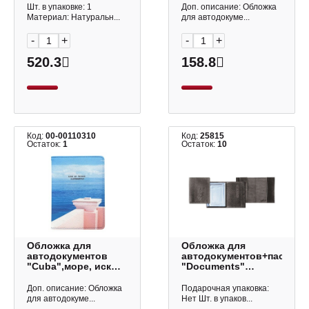
Imige
ОП-9768 Миленд
Шт. в упаковке: 1
Доп. описание: Обложка
Материал: Натуральн...
для автодокуме...
-
+
-
+
520.3
158.8
Код:
00-00110310
Код:
25815
Остаток:
1
Остаток:
10
Обложка для
Обложка для
автодокументов
автодокументов+паспор
"Cuba",море, иск
"Documents"
кожа, IDL057/sea,
нат.кожа, черный
Infolio
1,06-211 Imige
Доп. описание: Обложка
Подарочная упаковка:
для автодокуме...
Нет Шт. в упаков...