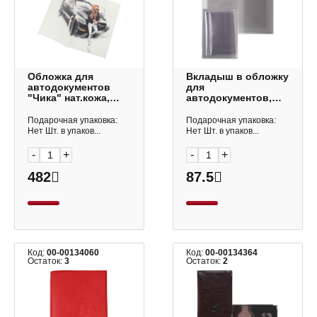
Обложка для
Вкладыш в обложку
автодокументов
для
"Чика" нат.кожа,
автодокументов,
рисунок 5,2-024-0
прозрачный, 2043
Imige
ДПС
Подарочная упаковка:
Подарочная упаковка:
Нет Шт. в упаков...
Нет Шт. в упаков...
-
+
-
+
482
87.5
Код:
00-00134060
Код:
00-00134364
Остаток:
3
Остаток:
2