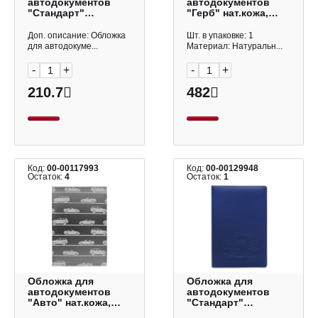
автодокументов
автодокументов
"Стандарт"
"Герб" нат.кожа,
иск.кожа,
рисунок 5,2-021-0
коричневый
Imige
Доп. описание: Обложка
Шт. в упаковке: 1
ОП-7706 Миленд
для автодокуме...
Материал: Натуральн...
-
+
-
+
210.7
482
Код:
00-00117993
Код:
00-00129948
Остаток:
4
Остаток:
1
Обложка для
Обложка для
автодокументов
автодокументов
"Авто" нат.кожа,
"Стандарт"
рисунок 5,2-037-0
иск.кожа, синий