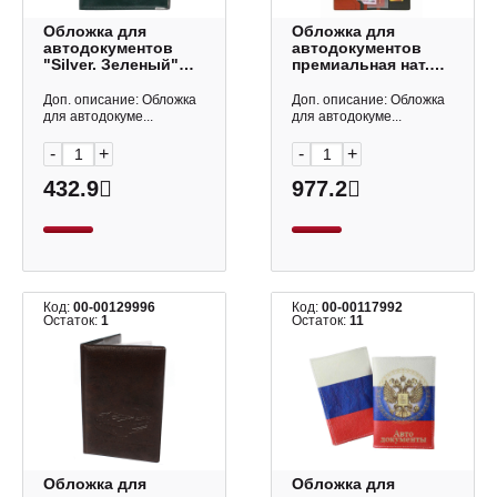
Обложка для
Обложка для
автодокументов
автодокументов
"Silver. Зеленый"
премиальная нат.
иск. кожа, метал.
кожа
уголки ККФ0170
+трансформер,
Доп. описание: Обложка
Доп. описание: Обложка
Listoff
черная арт.5гр Imige
для автодокуме...
для автодокуме...
-
+
-
+
432.9
977.2
Код:
00-00129996
Код:
00-00117992
Остаток:
1
Остаток:
11
Обложка для
Обложка для