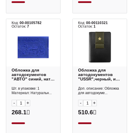
Код:
00-00105782
Код:
00-00110321
Остаток:
7
Остаток:
1
Обложка для
Обложка для
автодокументов
автодокументов
"АВТО" синий, нат.
"USSR",черный, иск
кожа с тиснением
кожа, IDL040/black,
5,12-203 Imige
Infolio
Шт. в упаковке: 1
Доп. описание: Обложка
Материал: Натуральн...
для автодокуме...
-
+
-
+
268.1
510.6