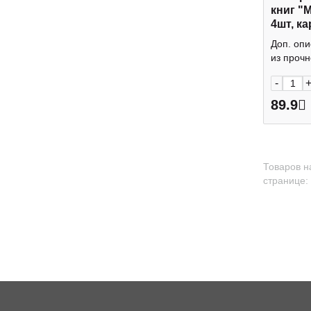
книг "
4шт, к
Listoff
Доп. опи
из прочно
-
89.9
Товаров н
странице: