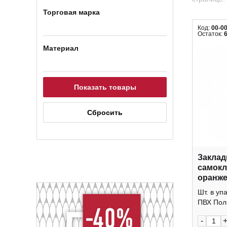
Торговая марка
Код:
00-0
Остаток:
Материал
Заклад
самокл
оранж
2921-1
Шт. в уп
ПВХ Пол: 
-