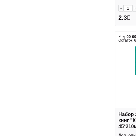
-
2.3
Код:
00-0
Остаток:
Набор 
книг "
45*210
ЗП50257
Доп. опи