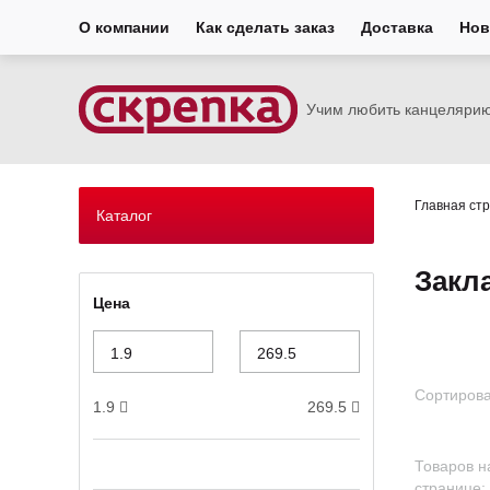
О компании
Как сделать заказ
Доставка
Нов
Учим любить канцеляри
Главная ст
Каталог
Закл
Цена
Сортирова
1.9
269.5
Товаров н
странице: