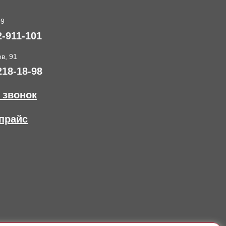
89
2-911-101
в, 91
218-18-98
 звонок
прайс