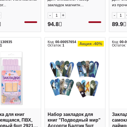
г...
закладок магнитн...
из прочн
+
-
+
-
94.8
89.9
0130935
Код:
00-00057654
Код:
00-
Акция -40%
11
Остаток:
1
Остаток:
ка для книг
Набор закладок для
Заклад
еящаяся, ПВХ,
книг "Подводный мир"
самок
овый 6шт 2921-
Ассорти Балтик 5шт
лаймо