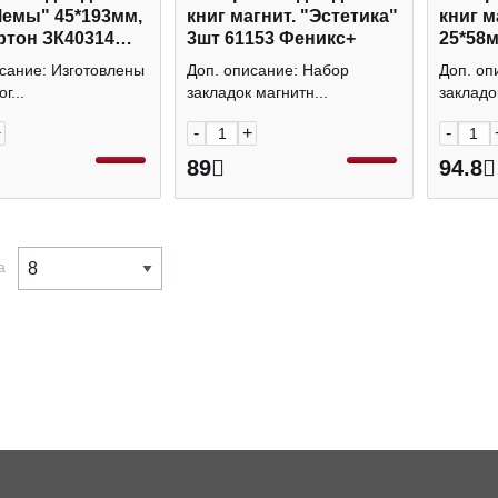
Мемы" 45*193мм,
книг магнит. "Эстетика"
книг м
артон ЗК40314
3шт 61153 Феникс+
25*58м
Феник
сание: Изготовлены
Доп. описание: Набор
Доп. оп
г...
закладок магнитн...
закладок
+
-
+
-
89
94.8
а