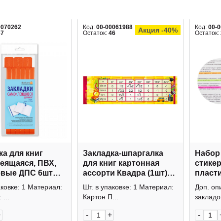
0070262
Код:
00-00061988
Код:
00-
Акция -40%
67
Остаток:
46
Остаток:
ка для книг
Закладка-шпаргалка
Набор 
еящаяся, ПВХ,
для книг картонная
стикер
евые ДПС 6шт
ассорти Квадра (1шт)
пласти
11
1614
8*20шт
аковке: 1 Материал:
Шт. в упаковке: 1 Материал:
Доп. оп
MAZAR
...
Картон П...
закладок
+
-
+
-