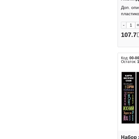
131 ДП
Доп. опи
пластиков
-
107.7
Код:
00-0
Остаток:
Набор 