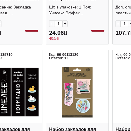
С
ДПС
сание: Закладка
Шт. в упаковке: 1 Пол:
Доп. оп
ая. ...
Унисекс Эффек...
пластико
+
-
+
-
24.06
107.7
40.1
0135710
Код:
00-00113120
Код:
00-
12
Остаток:
13
Остаток:
закладок для
Набор закладок для
Набор 