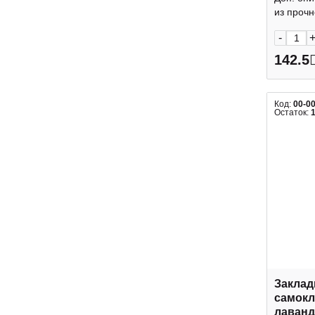
из прочно
-
142.5
Код:
00-0
Остаток:
Заклад
самокл
лаванд