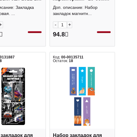
4шт 70068 Феникс+
исание: Закладка
Доп. описание: Набор
вая. ...
закладок магнитн...
+
-
+
94.8
00131887
Код:
00-00135711
8
Остаток:
18
закладок для
Набор закладок для