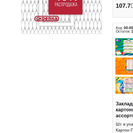
107.7
Код:
00-0
Остаток:
Заклад
картон
ассорт
1613/16
Шт. в уп
Картон П