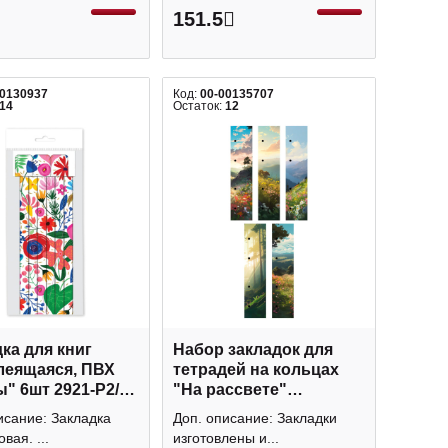
151.5
00130937
Код:
00-00135707
14
Остаток:
12
ка для книг
Набор закладок для
леящаяся, ПВХ
тетрадей на кольцах
" 6шт 2921-Р2/6
"На рассвете"
45*210мм, 5шт, картон
исание: Закладка
Доп. описание: Закладки
ЗКК50251 Listoff
вая. ...
изготовлены и...