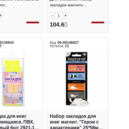
ог...
закладок магнитн...
+
-
+
104.6
00130934
Код:
00-00146827
7
Остаток:
13
ка для книг
Набор закладок для
леящаяся, ПВХ,
книг магнит. "Герои с
вый 6шт 2921-123
характерами" 25*58мм,