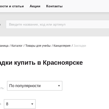
ости и статьи
Акции
Контакты
ю
раница
Каталог
Товары для учебы
Канцелярия
Закладки
адки купить в Красноярске
ть:
а