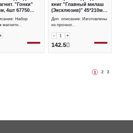
агнит. "Гонки"
книг "Главный милаш
м, 4шт 67750
(Эксклюзив)" 45*210мм,
с+
5шт, пластик ЗП50256
исание: Набор
Доп. описание: Изготовлены
Listoff
 магнитн...
из прочног...
+
-
+
142.5
2
3
1