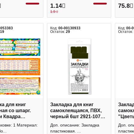
1.14
75.8
1.9
0053383
Код:
00-00130933
Код:
00-
119
Остаток:
29
Остаток:
ка для книг
Закладка для книг
Заклад
ная со шпарг.
самоклеящаяся, ПВХ,
самок
и Квадра
черный 6шт 2921-107
"Цветы
12/1658
ДПС
ДПС
аковке: 1 Материал:
Доп. описание: Закладка
Доп. оп
о...
пластиковая. ...
пластико