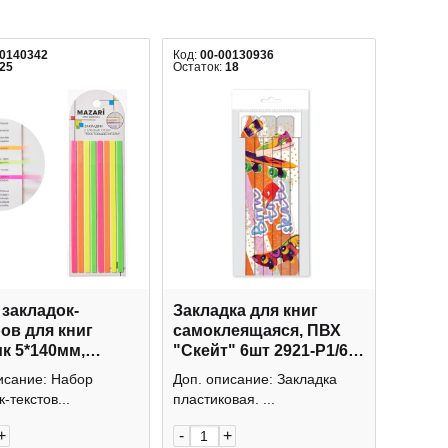
00140342
Код:
00-00130936
25
Остаток:
18
закладок-
Закладка для книг
ов для книг
самоклеящаяся, ПВХ
к 5*140мм,
"Скейт" 6шт 2921-Р1/6
 "Неон" M-4799
ДПС
исание: Набор
Доп. описание: Закладка
I ТМ
-текстов...
пластиковая. ...
+
-
+