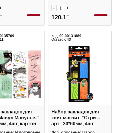
+
-
+
120.1
00135709
Код:
00-00131889
11
Остаток:
43
закладок для
Набор закладок для
"Манул Манулыч"
книг магнит. "Стрит-
мм, 4шт, картон
арт" 30*60мм, 4шт
6 Listoff
65049/К Феникс+
исание: Изготовлены
Доп. описание: Набор