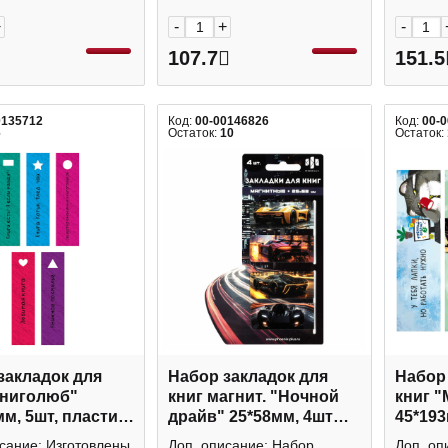
+
-
+
-
107.7
151.5
0135712
Код:
00-00146826
Код:
00-
6
Остаток:
10
Остаток:
закладок для
Набор закладок для
Набор 
Книголюб"
книг магнит. "Ночной
книг 
мм, 5шт, пластик
драйв" 25*58мм, 4шт
45*193
 Listoff
70069 Феникс+
ЗК4031
сание: Изготовлены
Доп. описание: Набор
Доп. оп