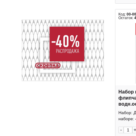
Код:
00-0
Остаток:
Набор 
флипча
водн.о
ассорт
Набор: Д
Braube
наборе: 
-