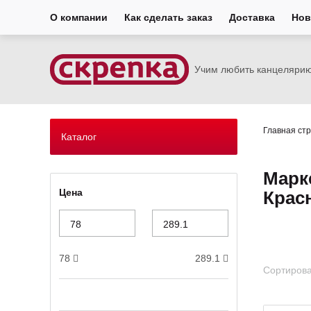
О компании
Как сделать заказ
Доставка
Нов
Учим любить канцеляри
Главная ст
Каталог
Марк
Цена
Крас
78
289.1
Сортирова