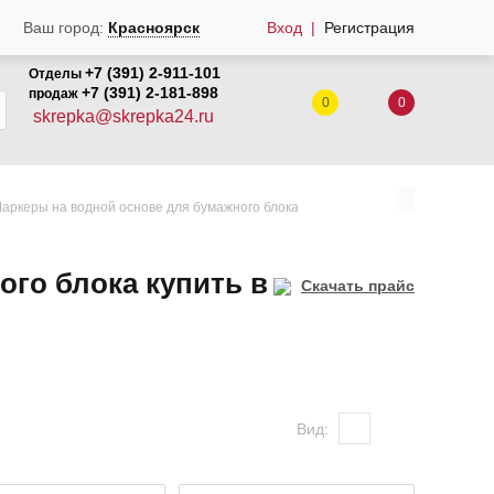
Ваш город:
Красноярск
Вход
Регистрация
+7 (391) 2-911-101
Отделы
+7 (391) 2-181-898
продаж
0
0
skrepka@skrepka24.ru
аркеры на водной основе для бумажного блока
го блока купить в
Скачать прайс
Вид: