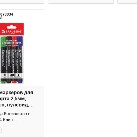
0073034
48
маркеров для
рта 2,5мм,
сн, пулевид,
и 4шт 151257
а Количество в
rg
4 Клип...
+