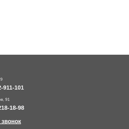
89
2-911-101
в, 91
218-18-98
 звонок