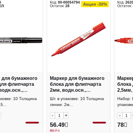
6
Код:
00-00054794
Код:
262
Акция -30%
115
Остаток:
28
Остаток:
 для бумажного
Маркер для бумажного
Марке
для флипчарта
блока для флипчарта
блока
водн.осн.,
2мм, водн.осн.,
2,5мм,
д., черный 8550
пулевид., красный
пулеви
аковке: 10 Толщина
Шт. в упаковке: 10 Толщина
Набор: 
pen
BMf_02203 Berlingo
Centr
5...
линии: 2м...
упаковке
+
-
+
-
56.49
78
80.7