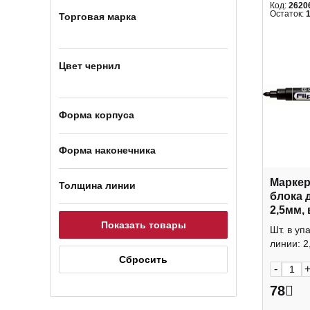
Код:
2620
Остаток:
Торговая марка
Цвет чернил
Форма корпуса
Форма наконечника
Маркер
Толщина линии
блока 
2,5мм, 
пулеви
Шт. в уп
Centro
линии: 2,
-
78