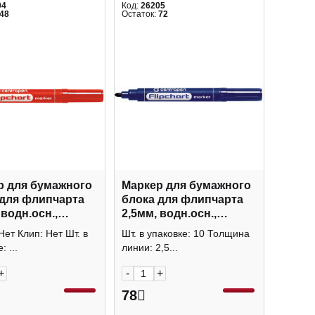
04
Код:
26205
48
Остаток:
72
р для бумажного
Маркер для бумажного
 для флипчарта
блока для флипчарта
 водн.осн.,
2,5мм, водн.осн.,
д., красный 8550
пулевид., синий 8550
Нет Клип: Нет Шт. в
Шт. в упаковке: 10 Толщина
open
Centropen
: ...
линии: 2,5...
+
-
+
78