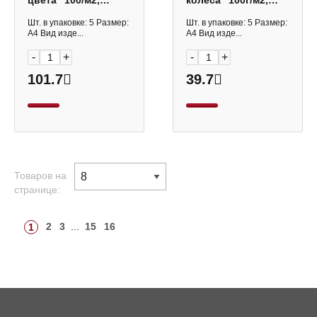
цвета" 100/м2,
колеса" 100г/м2,
скоба, пластик,
скоба 63442 Erich
ассорти 32А4Впл
Krause
Шт. в упаковке: 5 Размер:
Шт. в упаковке: 5 Размер:
Hatber
А4 Вид изде...
А4 Вид изде...
-
+
-
+
101.7
39.7
Товаров на
странице:
2
3
...
15
16
1