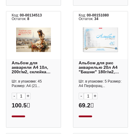
Код:
00-00134513
Код:
00-00151080
Остаток:
8
Остаток:
34
Альбом для
Альбом для рис
акварели А4 10л,
акварелью 20л А4
200г/м2, склейка
"Башни" 180г/м2,
"Романтика Париж"
гребень 58593 Erich
10Аа4лтВк_3113
Krause
Шт. в упаковке: 45
Шт. в упаковке: 5 Размер:
Hatber
Размер: А4 (21...
А4 Перфорац...
-
+
-
+
100.5
69.2