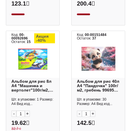
123.1
200.4
Код:
00-
Код:
00-00151484
Акция
00092696
Остаток:
37
-40%
Остаток:
15
Альбом для рис 8л
Альбом для рис 40л
А4 "Машинка и
А4 "Пандочка" 100г/
вертолет"100г/м2,
м2, гребень 99695
скоба С1004-26
Lamark
Апплика
Шт. в упаковке: 1 Размер:
Шт. в упаковке: 30
А4 Вид изд...
Размер: А4 Вид изд...
-
+
-
+
19.62
142.5
32.7