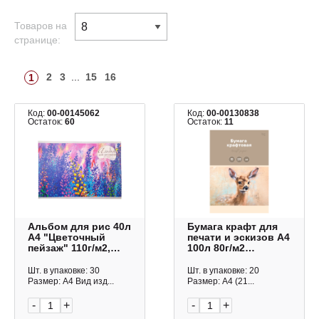
Товаров на
странице:
2
3
...
15
16
1
Код:
00-00145062
Код:
00-00130838
Остаток:
60
Остаток:
11
Альбом для рис 40л
Бумага крафт для
А4 "Цветочный
печати и эскизов А4
пейзаж" 110г/м2,
100л 80г/м2
скоба, обл. мел.
БК100_59631 BG
картон АБ402467
Шт. в упаковке: 30
Шт. в упаковке: 20
Listoff
Размер: А4 Вид изд...
Размер: А4 (21...
-
+
-
+