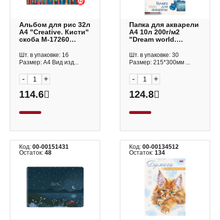
Альбом для рис 32л
Папка для акварели
А4 "Creative. Кисти"
А4 10л 200г/м2
скоба M-17260
"Dream world.
MAZARI ТМ
Желтая рыба" 4-155
Bruno Visconti
Шт. в упаковке: 16
Шт. в упаковке: 30
Размер: А4 Вид изд...
Размер: 215*300мм ...
-
+
-
+
114.6
124.8
Код:
00-00151431
Код:
00-00134512
Остаток:
48
Остаток:
134