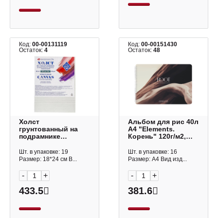
Код:
00-00131119
Код:
00-00151430
Остаток:
4
Остаток:
48
Холст
Альбом для рис 40л
грунтованный на
А4 "Elements.
подрамнике
Корень" 120г/м2,
18*24см, 480г/м2,
гребень N6380 Be
крупное зерно, лен
Smart
Шт. в упаковке: 19
Шт. в упаковке: 16
"Мастер-Класс"
Размер: 18*24 см В...
Размер: А4 Вид изд...
264452210
-
+
-
+
433.5
381.6