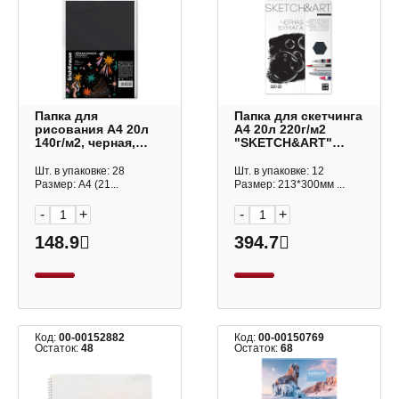
Папка для
Папка для скетчинга
рисования А4 20л
А4 20л 220г/м2
140г/м2, черная,
"SKETCH&ART"
пластик.папка 64640
черная 4-20-153/02
Erich Krause
Bruno Visconti
Шт. в упаковке: 28
Шт. в упаковке: 12
Размер: А4 (21...
Размер: 213*300мм ...
-
+
-
+
148.9
394.7
Код:
00-00152882
Код:
00-00150769
Остаток:
48
Остаток:
68