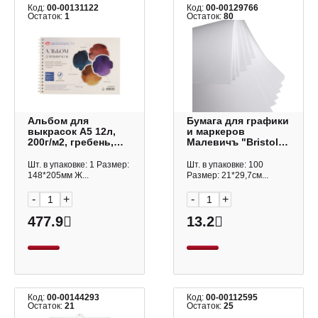
Код:
00-00131122
Код:
00-00129766
Остаток:
1
Остаток:
80
Альбом для
Бумага для графики
выкрасок А5 12л,
и маркеров
200г/м2, гребень,
Малевичъ "Bristol"
100% целлюлоза
180г/м2, 21*29,7см
269452281
белый 1лист 402665
Шт. в упаковке: 1 Размер:
Шт. в упаковке: 100
НевскаяПалитра
148*205мм Ж...
Размер: 21*29,7см...
-
+
-
+
477.9
13.2
Код:
00-00144293
Код:
00-00112595
Остаток:
21
Остаток:
25