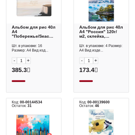
Альбом для рис 40л
Альбом для рис 40л
А4
А4 "Россия" 120г/
"Побережье/Seacoast.
м2, склейка,
Обрыв" 120г/м2,
мел.картон, ассорти
гребень N6381 Be
АР4скл40 62615 BG
Шт. в упаковке: 16
Шт. в упаковке: 4 Размер:
Smart
Размер: А4 Вид изд...
А4 Вид изде...
-
+
-
+
385.3
173.4
Код:
00-00144534
Код:
00-00139600
Остаток:
31
Остаток:
46