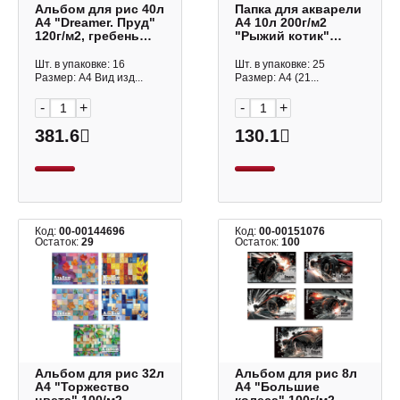
Альбом для рис 40л
Папка для акварели
А4 "Dreamer. Пруд"
А4 10л 200г/м2
120г/м2, гребень
"Рыжий котик"
N6382 Be Smart
10Ба4тВ_29844
Hatber
Шт. в упаковке: 16
Шт. в упаковке: 25
Размер: А4 Вид изд...
Размер: А4 (21...
-
+
-
+
381.6
130.1
Код:
00-00144696
Код:
00-00151076
Остаток:
29
Остаток:
100
Альбом для рис 32л
Альбом для рис 8л
А4 "Торжество
А4 "Большие