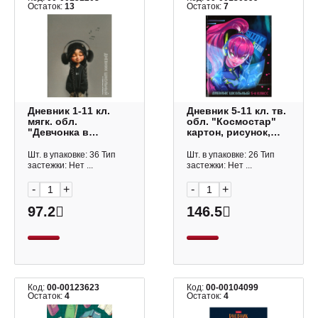
Остаток:
13
Остаток:
7
Дневник 1-11 кл.
Дневник 5-11 кл. тв.
мягк. обл.
обл. "Космостар"
"Девчонка в
картон, рисунок,
наушниках" картон,
шпаргалка для
рисунок 72819
старш. кл. 63236
Шт. в упаковке: 36 Тип
Шт. в упаковке: 26 Тип
Феникс+
Феникс+
застежки: Нет ...
застежки: Нет ...
-
+
-
+
97.2
146.5
Код:
00-00123623
Код:
00-00104099
Остаток:
4
Остаток:
4