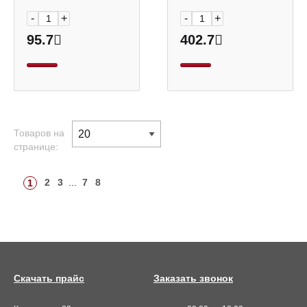
Hatber
-
+
-
+
95.7
402.7
Товаров на
странице:
2
3
...
7
8
1
Скачать прайс
Заказать звонок