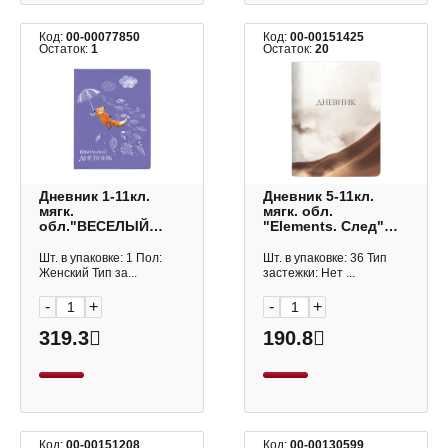
Код:
00-00077850
Код:
00-00151425
Остаток:
1
Остаток:
20
Дневник 1-11кл.
Дневник 5-11кл.
мягк.
мягк. обл.
обл."ВЕСЕЛЫЙ
"Elements. След"
ЛИС" ляссе, иск.
картон N6146 Be
кожа 10-241 Альт
Smart
Шт. в упаковке: 1 Пол:
Шт. в упаковке: 36 Тип
Женский Тип за...
застежки: Нет ...
-
+
-
+
319.3
190.8
Код:
00-00151208
Код:
00-00130599