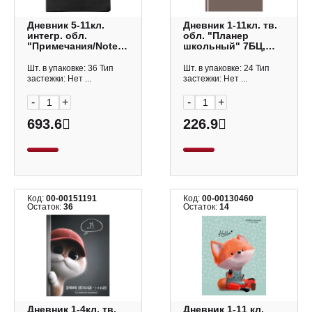
Дневник 5-11кл.
Дневник 1-11кл. тв.
интегр. обл.
обл. "Планер
"Примечания/Notes.
школьный" 7БЦ,
Черный" иск.кожа
мокко
N6107 Be Smart
Пш5т64_лм_тф
Шт. в упаковке: 36 Тип
Шт. в упаковке: 24 Тип
06327 BG
застежки: Нет ...
застежки: Нет ...
-
+
-
+
693.6
226.9
Код:
00-00151191
Код:
00-00130460
Остаток:
36
Остаток:
14
Дневник 1-4кл. тв.
Дневник 1-11 кл.