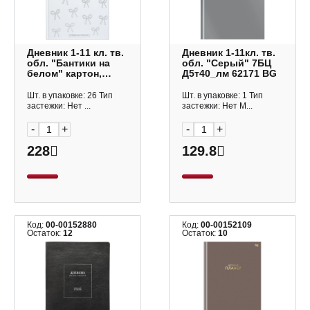
Дневник 1-11 кл. тв.
Дневник 1-11кл. тв.
обл. "Бантики на
обл. "Серый" 7БЦ
белом" картон,
Д5т40_лм 62171 BG
рисунок 72754
Феникс+
Шт. в упаковке: 26 Тип
Шт. в упаковке: 1 Тип
застежки: Нет ...
застежки: Нет М...
-
+
-
+
228
129.8
Код:
00-00152880
Код:
00-00152109
Остаток:
12
Остаток:
10