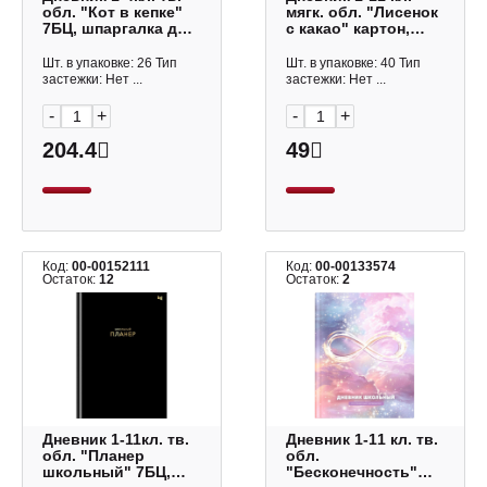
обл. "Кот в кепке"
мягк. обл. "Лисенок
7БЦ, шпаргалка для
с какао" картон,
мл.классов 72722
рисунок Д40-2179
Феникс+
Проф Пресс
Шт. в упаковке: 26 Тип
Шт. в упаковке: 40 Тип
застежки: Нет ...
застежки: Нет ...
-
+
-
+
204.4
49
Код:
00-00152111
Код:
00-00133574
Остаток:
12
Остаток:
2
Дневник 1-11кл. тв.
Дневник 1-11 кл. тв.
обл. "Планер
обл.
школьный" 7БЦ,
"Бесконечность"