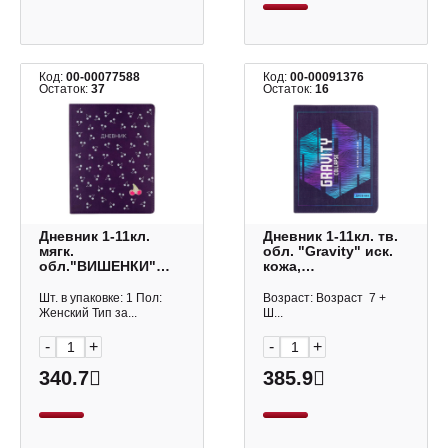
Код:
00-00077588
Код:
00-00091376
Остаток:
37
Остаток:
16
Дневник 1-11кл.
Дневник 1-11кл. тв.
мягк.
обл. "Gravity" иск.
обл."ВИШЕНКИ"
кожа,
ляссе, иск. кожа 10-
цв.печать.ляссе
264 Альт
Greenwich Line
Шт. в упаковке: 1 Пол:
Возраст: Возраст 7 +
DSK_33635
Женский Тип за...
Ш...
-
+
-
+
340.7
385.9