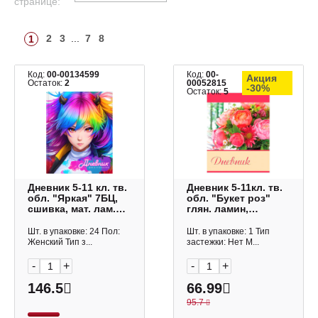
странице:
2
3
...
7
8
1
Код:
00-00134599
Код:
00-
Акция
Остаток:
2
00052815
-30%
Остаток:
5
Дневник 5-11 кл. тв.
Дневник 5-11кл. тв.
обл. "Яркая" 7БЦ,
обл. "Букет роз"
сшивка, мат. лам.
глян. ламин,
14544 Academy style
блестки 104244
Brauberg
Шт. в упаковке: 24 Пол:
Шт. в упаковке: 1 Тип
Женский Тип з...
застежки: Нет М...
-
+
-
+
146.5
66.99
95.7