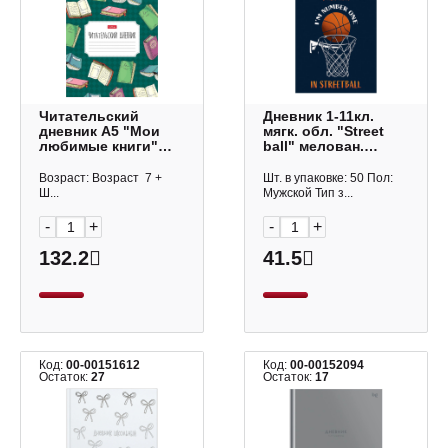
Читательский
Дневник 1-11кл.
дневник А5 "Мои
мягк. обл. "Street
любимые книги"
ball" мелован.
40л, обл. лам.
картон, скоба
картон
40Д5В_27258 Hatber
Возраст: Возраст 7 +
Шт. в упаковке: 50 Пол:
40ДТч5В5_29314
Ш...
Мужской Тип з...
Hatber
-
+
-
+
132.2
41.5
Код:
00-00151612
Код:
00-00152094
Остаток:
27
Остаток:
17