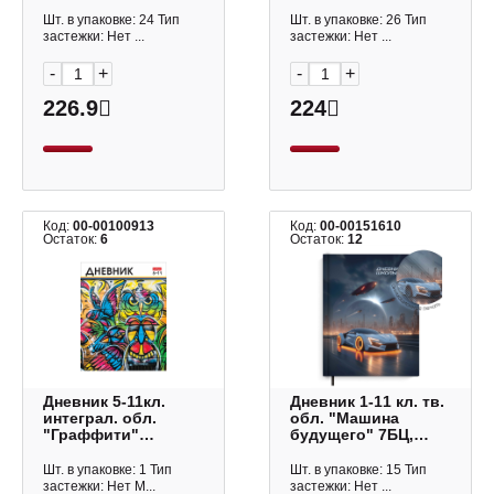
черный
7БЦ, рисунок 66864
Пш5т64_лм_тф
Феникс+
Шт. в упаковке: 24 Тип
Шт. в упаковке: 26 Тип
06323 BG
застежки: Нет ...
застежки: Нет ...
-
+
-
+
226.9
224
Код:
00-00100913
Код:
00-00151610
Остаток:
6
Остаток:
12
Дневник 5-11кл.
Дневник 1-11 кл. тв.
интеграл. обл.
обл. "Машина
"Граффити"
будущего" 7БЦ,
глян.ламин.,
рисунок 72562
справ.информ.
Феникс+
Шт. в упаковке: 1 Тип
Шт. в упаковке: 15 Тип
48ДТ5В_25176
застежки: Нет М...
застежки: Нет ...