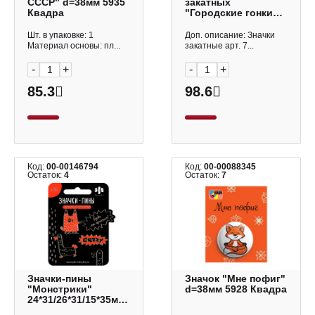
СССР" d=38мм 5935
закатных
Квадра
"Городские гонки"
d=37/25мм, металл,
3шт 71109 Феникс+
Шт. в упаковке: 1
Доп. описание: Значки
Материал основы: пл...
закатные арт. 7...
-
+
-
+
85.3
98.6
Код:
00-00146794
Код:
00-00088345
Остаток:
4
Остаток:
7
Значки-пины
Значок "Мне пофиг"
"Монстрики"
d=38мм 5928 Квадра
24*31/26*31/15*35мм,
металл, 3шт 71129