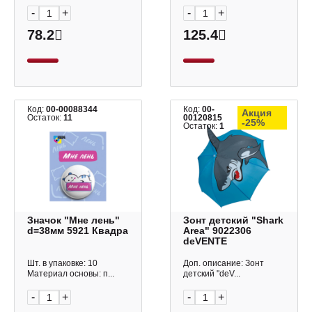
-
+
-
+
78.2
125.4
Код:
00-00088344
Код:
00-
Акция
Остаток:
11
00120815
-25%
Остаток:
1
Значок "Мне лень"
Зонт детский "Shark
d=38мм 5921 Квадра
Area" 9022306
deVENTE
Шт. в упаковке: 10
Доп. описание: Зонт
Материал основы: п...
детский "deV...
-
+
-
+