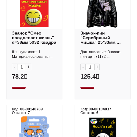
Значок "Смех
Значок-пин
продлевает жизнь"
"Серебряный
d=38мм 5932 Квадра
мишка" 25*33мм,
металл 71132
Феникс+
Шт. в упаковке: 1
Доп. описание: Значок-
Материал основы: пл...
пин арт. 71132 ...
-
+
-
+
78.2
125.4
Код:
00-00146789
Код:
00-00104037
Остаток:
7
Остаток:
6