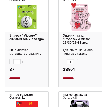
Остаток:
10
Остаток:
2
Значок "Victory"
Значки-пины
d=38мм 5927 Квадра
"Розовый микс"
25*30/25*31мм,
металл, 2шт 71125
Феникс+
Шт. в упаковке: 1
Доп. описание: Значки-
Материал основы: пл...
пины арт. 71125...
-
+
-
+
87
239.4
Код:
00-00121397
Код:
00-00146788
Остаток:
11
Остаток:
8