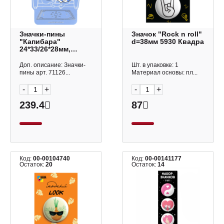
Значки-пины
Значок "Rock n roll"
"Капибара"
d=38мм 5930 Квадра
24*33/26*28мм,
металл, 2шт 71126
Феникс+
Доп. описание: Значки-
Шт. в упаковке: 1
пины арт. 71126...
Материал основы: пл...
-
+
-
+
239.4
87
Код:
00-00104740
Код:
00-00141177
Остаток:
20
Остаток:
14