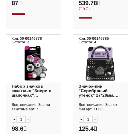
87
539.78
719.7
Код:
00-00146776
Код:
00-00146785
Остаток:
2
Остаток:
4
Набор значков
Значок-пин
закатных "Звери в
"Серебряный
шапочках"
утенок" 27*28мм,
d=37/25мм, металл,
металл 71133
3шт 71106 Феникс+
Феникс+
Доп. описание: Значки
Доп. описание: Значок-
закатные арт. 7...
пин арт. 71133 ...
-
+
-
+
98.6
125.4