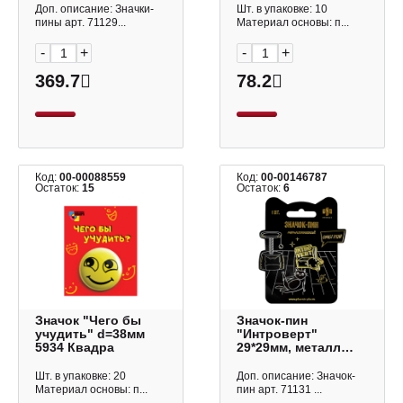
Феникс+
Доп. описание: Значки-
Шт. в упаковке: 10
пины арт. 71129...
Материал основы: п...
-
+
-
+
369.7
78.2
Код:
00-00088559
Код:
00-00146787
Остаток:
15
Остаток:
6
Значок "Чего бы
Значок-пин
учудить" d=38мм
"Интроверт"
5934 Квадра
29*29мм, металл
71131 Феникс+
Шт. в упаковке: 20
Доп. описание: Значок-
Материал основы: п...
пин арт. 71131 ...