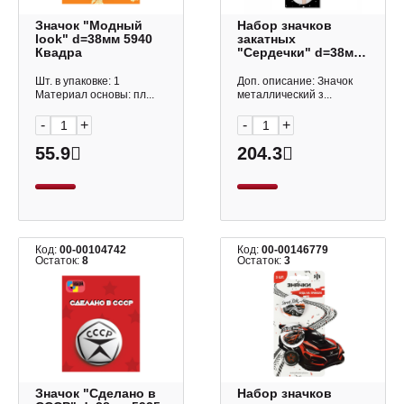
Значок "Модный
Набор значков
look" d=38мм 5940
закатных
Квадра
"Сердечки" d=38мм,
металл, 3шт 8510
Квадра
Шт. в упаковке: 1
Доп. описание: Значок
Материал основы: пл...
металлический з...
-
+
-
+
55.9
204.3
Код:
00-00104742
Код:
00-00146779
Остаток:
8
Остаток:
3
Значок "Сделано в
Набор значков