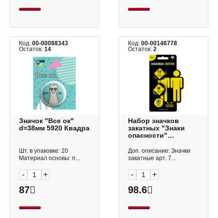
Код:
00-00088343
Код:
00-00146778
Остаток:
14
Остаток:
2
Значок "Все ок"
Набор значков
d=38мм 5920 Квадра
закатных "Знаки
опасности"
d=37/25мм, металл,
3шт 71108 Феникс+
Шт. в упаковке: 20
Доп. описание: Значки
Материал основы: п...
закатные арт. 7...
-
+
-
+
87
98.6