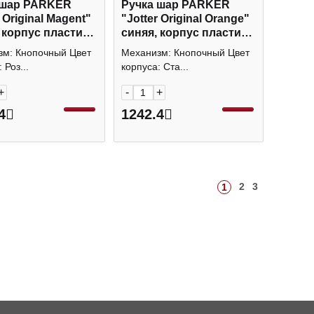
 шар PARKER
Ручка шар PARKER
 Original Magent"
"Jotter Original Orange"
 корпус пластик
синяя, корпус пластик
 стал.отд,
оранж, стал.отд,
м: Кнопочный Цвет
Механизм: Кнопочный Цвет
ер 1мм 2075996
блистер, 1мм 2076054
 Роз...
корпуса: Ста...
+
-
+
4
1242.4
2
3
1