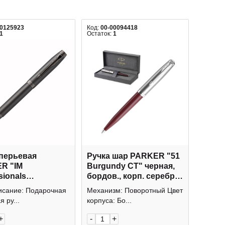
00125923
Код:
00-00094418
1
Остаток:
1
 перьевая
Ручка шар PARKER "51
R "IM
Burgundy CT" черная,
sionals
бордов., корп. серебро,
hrome Titanium"
1мм 2123498
исание: Подарочная
Механизм: Поворотный Цвет
патр., 1,0мм,
 ру...
корпуса: Бо...
таль 2172959
+
-
+