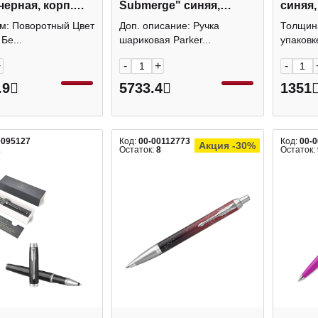
 черная, корп.
Submerge" синяя,
синяя,
, серебр. отд.,
корпус сталь, 1,0мм
зелен.
м: Поворотный Цвет
Доп. описание: Ручка
Толщина
912530
2152991
блист
Бе...
шариковая Parker...
упаковке
+
-
+
-
.9
5733.4
1351
0095127
Код:
00-00112773
Код:
00-
Акция -30%
2
Остаток:
8
Остаток: