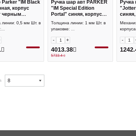
Parker "IM Black
Ручка шар авт PARKER
Ручка
рная, корпус
"IM Special Edition
"Jotter
т черным
Portal" синяя, корпус
синяя,
вым лаком,
сталь, 1,0мм 2152998
розов,
линии: 0,5 мм Шт. в
Толщина линии: 1 мм Шт. в
Механиз
1931658
блист
...
упаковке: ...
корпуса:
+
-
+
-
1
4013.38
1242.
5733.4
а