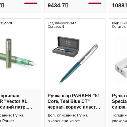
7
9434.7
10881
0112770
Код:
00-00095147
Код:
00-
2
Остаток:
5
Остаток:
перьевая
Ручка шар PARKER "51
Ручка
 "Vector XL
Core, Teal Blue CT"
Special
синий патр.,
черная, корпус пластик
синяя,
корп. нержав.
1мм 2123508
белый
сание: Ручка
Доп. описание: Ручка
Толщина
2159762
21530
 Parker ...
выполнена из гля...
упаковке