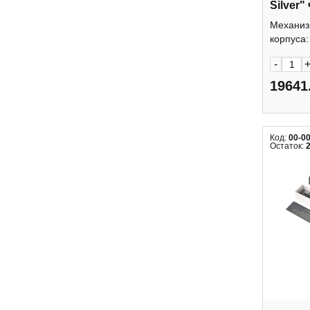
Silver"
серебро
Механиз
1мм S0
корпуса: 
-
19641
Код:
00-0
Остаток: