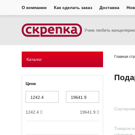
О компании
Как сделать заказ
Доставка
Нов
Учим любить канцеляри
Главная ст
Каталог
Пода
Цена
Сортирова
1242.4
19641.9
Товаров н
странице: