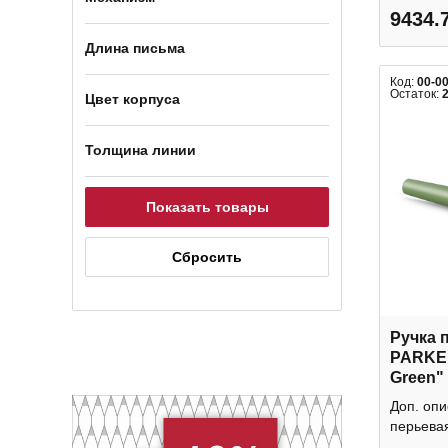
9434.
Длина письма
Код:
00-0
Остаток:
Цвет корпуса
Толщина линии
Ручка 
PARKER
Green" 
0,8мм, 
Доп. опи
сталь 
перьевая