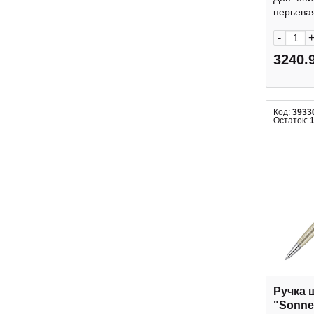
сталь 
перьевая
-
3240.
Код:
3933
Остаток:
Ручка
"Sonnet