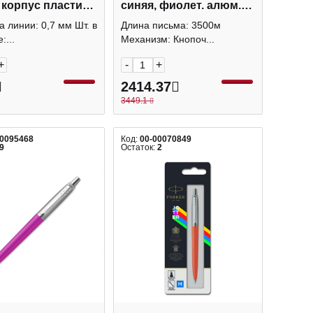
 корпус пластик
синяя, фиолет. алюм.
, стал.отд,
корп., хром. отд., 1мм
 линии: 0,7 мм Шт. в
Длина письма: 3500м
ер 1мм 2076058
1931638
:...
Механизм: Кнопоч...
+
-
+
2414.37
3449.1
00095468
Код:
00-00070849
9
Остаток:
2