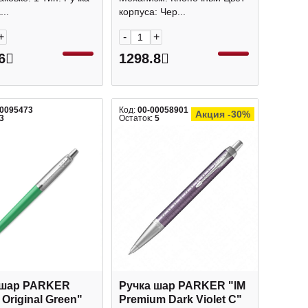
корп., хром.отд.
блистер 1мм 2096873
..
корпуса: Чер...
63
+
-
+
6
1298.8
00095473
Код:
00-00058901
Акция -30%
3
Остаток:
5
 шар PARKER
Ручка шар PARKER "IM
 Original Green"
Premium Dark Violet C"