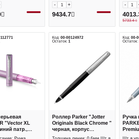
+
-
+
-
9
9434.7
4013.
5733.4
0112771
Код:
00-00124972
Код:
00-
2
Остаток:
1
Остаток:
перьевая
Роллер Parker "Jotter
Ручка
 "Vector XL
Originals Black Chrome "
PARKE
синий патр.,
черная, корпус
Premiu
корп. нержав.
нерж.сталь/пласт,
синий 
сание: Ручка
Толщина линии: 0,6мм Шт. в
Шт. в уп