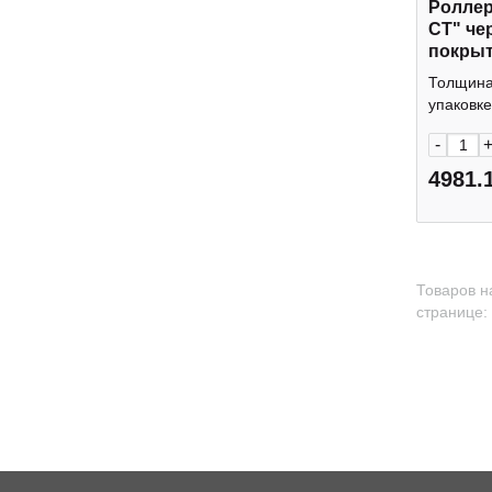
Роллер 
СT" че
покры
глянце
Толщина 
0,5мм 
упаковке:
-
4981.
Товаров н
странице: