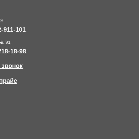
89
2-911-101
в, 91
218-18-98
 звонок
прайс