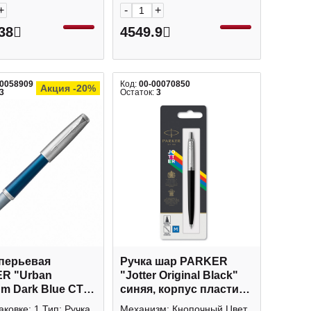
+
-
+
38
4549.9
00058909
Код:
00-00070850
Акция -20%
3
Остаток:
3
 перьевая
Ручка шар PARKER
R "Urban
"Jotter Original Black"
m Dark Blue CT"
синяя, корпус пластик
патр., синий
черный, стал.отд,
аковке: 1 Тип: Ручка
Механизм: Кнопочный Цвет