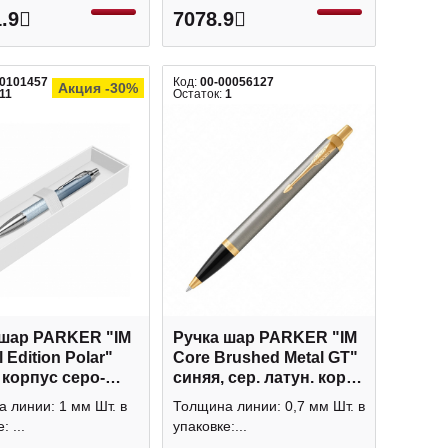
.9
7078.9
00101457
Код:
00-00056127
Акция -30%
11
Остаток:
1
 шар PARKER "IM
Ручка шар PARKER "IM
 Edition Polar"
Core Brushed Metal GT"
 корпус серо-
синяя, сер. латун. корп.,
 стальной, 1мм
позол. отд., 1мм
 линии: 1 мм Шт. в
Толщина линии: 0,7 мм Шт. в
05
1931670
: ...
упаковке:...