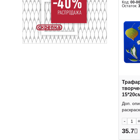
Код:
00-0
Остаток:
Трафар
творче
15*20с
Пчелка
Доп. оп
раскраск
-
35.7