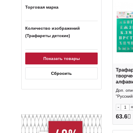
Торговая марка
Количество изображений
(Трафареты детские)
Трафар
творче
алфави
20*25с
Доп. оп
ТМ
"Русский.
-
63.6