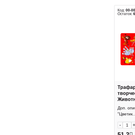
Код:
00-0
Остаток:
Трафар
творче
Живот
15,5*2
Доп. оп
Невска
"Цветик..
-
51.2