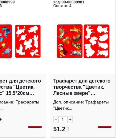
00088999
Код:
00-00088981
3
Остаток:
4
ет для детского
Трафарет для детского
ства "Цветик.
творчества "Цветик.
" 15,5*20см
Лесные звери"
1419 Невская
15,5*20см 2091291409
исание: Трафареты
Доп. описание: Трафареты
ра
Невская палитра
..
"Цветик...
+
-
+
51.2