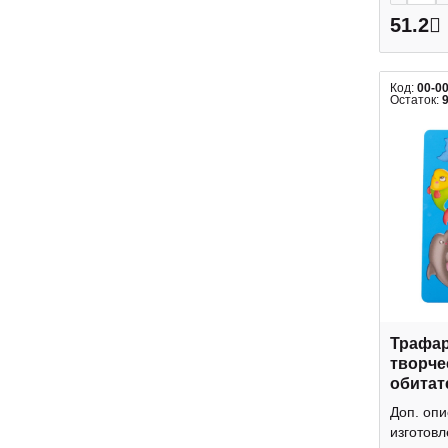
51.2
Код:
00-0
Остаток:
Трафар
творче
обитат
ТФ-533
Доп. оп
изготовл