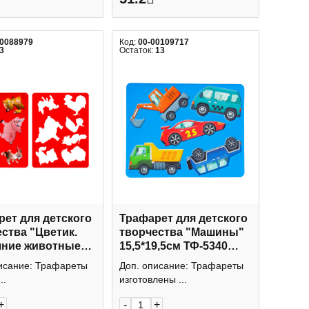
00088979
Код:
00-00109717
3
Остаток:
13
ет для детского
Трафарет для детского
ства "Цветик.
творчества "Машины"
ние животные"
15,5*19,5см ТФ-5340
0см 2091291408
Проф-Пресс
исание: Трафареты
Доп. описание: Трафареты
ая палитра
..
изготовлены ...
+
-
+