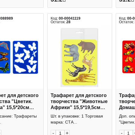
0088989
Код:
00-00041119
Код:
00-
3
Остаток:
28
Остаток:
ет для детского
Трафарет для детского
Трафар
ства "Цветик.
творчества "Животные
творче
а" 15,5*20см
Африки" 15,5*19,5см
Домаш
1412 Невская
ТТ91 Стамм
15,5*2
исание: Трафареты
Шт. в упаковке: 1 Торговая
Доп. оп
а
Невск
.
марка: СТА...
"Цветик.
+
-
+
-