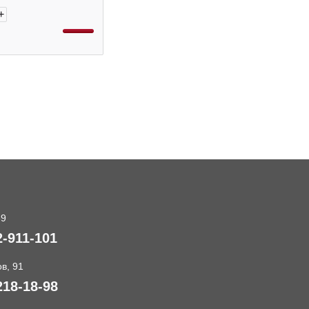
+
89
2-911-101
в, 91
218-18-98