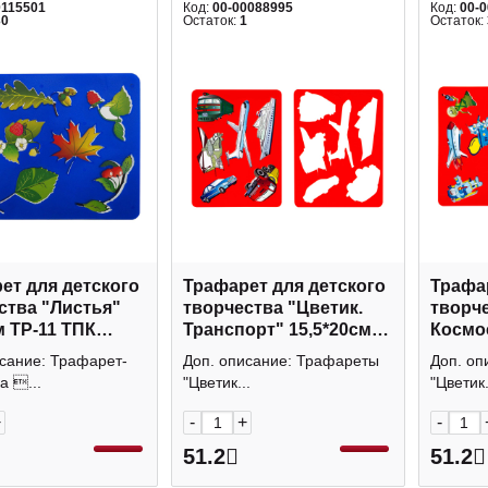
0115501
Код:
00-00088995
Код:
00-
30
Остаток:
1
Остаток:
ет для детского
Трафарет для детского
Трафар
ства "Листья"
творчества "Цветик.
творче
м ТР-11 ТПК
Транспорт" 15,5*20см
Космос
2091291417 Невская
209129
исание: Трафарет-
Доп. описание: Трафареты
Доп. оп
палитра
палит
а ...
"Цветик...
"Цветик.
+
-
+
-
51.2
51.2