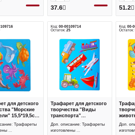
37.6
51.2
0109716
Код:
00-00109714
Код:
00-
9
Остаток:
25
Остаток:
ет для детского
Трафарет для детского
Трафар
ства "Морские
творчества "Виды
творч
ели" 15,5*19,5см
транспорта"
животн
6 Проф-Пресс
15,5*19,5см ТФ-5338
ТФ-53
исание: Трафареты
Доп. описание: Трафареты
Доп. оп
Проф-Пресс
ены ...
изготовлены ...
изготовл