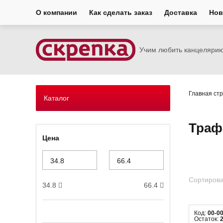
О компании
Как сделать заказ
Доставка
Нов
Учим любить канцеляри
Главная ст
Каталог
Траф
Цена
Сортирова
34.8
66.4
Код:
00-0
Остаток: