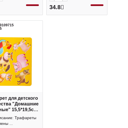
34.8
00109715
5
ет для детского
ества "Домашние
ые" 15,5*19,5см
33 Проф-Пресс
исание: Трафареты
ены ...