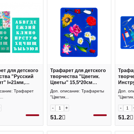
ет для детского
Трафарет для детского
Трафар
ства "Русский
творчества "Цветик.
творче
т" l=21мм,
Цветы" 15,5*20см
Инстру
м M-6522 MAZARI
2091291415 Невская
209129
исание: Трафарет
Доп. описание: Трафареты
Доп. оп
палитра
палит
..
"Цветик...
"Цветик.
+
-
+
-
51.2
51.2