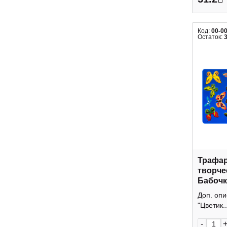
Код:
00-0
Остаток:
Трафар
творче
Бабочк
209129
Доп. оп
палитр
"Цветик..
-