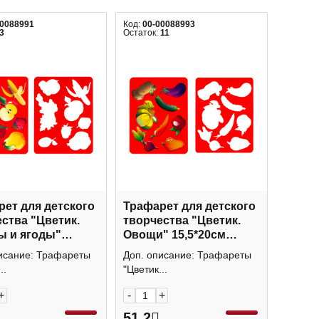
00088991
Код:
00-00088993
3
Остаток:
11
ет для детского
Трафарет для детского
ства "Цветик.
творчества "Цветик.
ы и ягоды"
Овощи" 15,5*20см
0см 2091291413
2091291414 Невская
исание: Трафареты
Доп. описание: Трафареты
ая палитра
палитра
..
"Цветик...
+
-
+
51.2