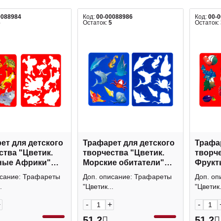
0088984
Код:
00-00088986
Код:
00-
6
Остаток:
5
Остаток:
ет для детского
Трафарет для детского
Трафар
ства "Цветик.
творчества "Цветик.
творче
ные Африки"
Морские обитатели"
Фрукт
0см 2091291410
15,5*20см 2091291411
15,5*2
исание: Трафареты
Доп. описание: Трафареты
Доп. оп
я палитра
Невская палитра
Невск
.
"Цветик...
"Цветик.
+
-
+
-
51.2
51.2