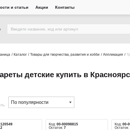
ости и статьи
Акции
Контакты
ю
раница
Каталог
Товары для творчества, развития и хобби
Аппликация
Т
ареты детские купить в Красноярс
ть:
0120549
Код:
00-00098815
Код:
00-
22
Остаток:
7
Остаток: