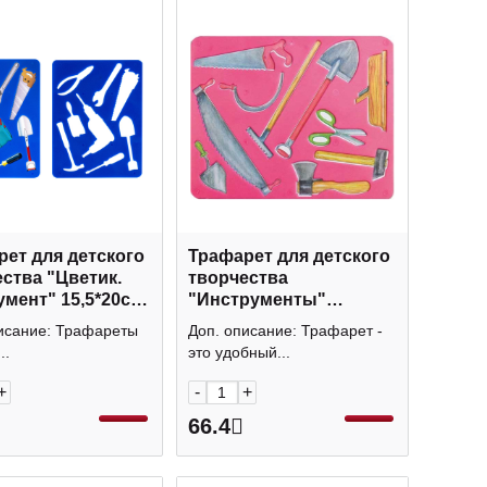
ет для детского
Трафарет для детского
ства "Цветик.
творчества
мент" 15,5*20см
"Инструменты"
1418 Невская
16*20см 10С 569-08 Луч
исание: Трафареты
Доп. описание: Трафарет -
ра
..
это удобный...
+
-
+
66.4