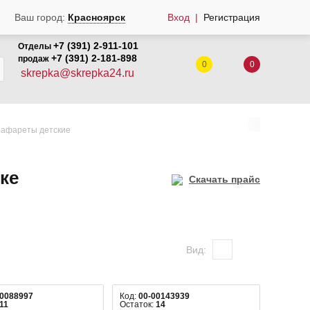
Ваш город:
Красноярск
Вход
Регистрация
+7 (391) 2-911-101
Отделы
+7 (391) 2-181-898
продаж
0
0
skrepka@skrepka24.ru
рафареты детские
ке
Скачать прайс
Вид:
00088997
Код:
00-00143939
11
Остаток:
14