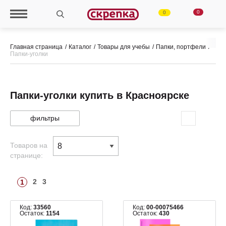
0
0
Главная страница
Каталог
Товары для учебы
Папки, портфели
Папки-уголки
Папки-уголки купить в Красноярске
фильтры
Товаров на
странице:
2
3
1
Код:
33560
Код:
00-00075466
Остаток:
1154
Остаток:
430