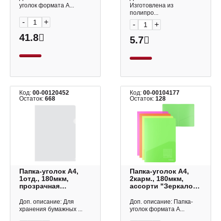
уголок формата А...
Изготовлена из
полипро...
-
+
-
+
41.8
5.7
Код:
00-00120452
Код:
00-00104177
Остаток:
668
Остаток:
128
Папка-уголок А4,
Папка-уголок А4,
1отд., 180мкм,
2карм., 180мкм,
прозрачная
ассорти "Зеркало
E310/1CLEAR
Неон" 53603 Erich
Бюрократ
Krause
Доп. описание: Для
Доп. описание: Папка-
хранения бумажных ...
уголок формата А...