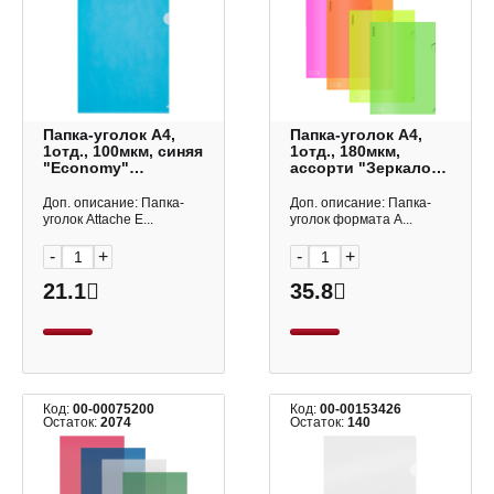
Папка-уголок А4,
Папка-уголок А4,
1отд., 100мкм, синяя
1отд., 180мкм,
"Economy"
ассорти "Зеркало
Е-100/295Т Attache
Неон" ЕК50159 Erich
Krause
Доп. описание: Папка-
Доп. описание: Папка-
уголок Attache E...
уголок формата А...
-
+
-
+
21.1
35.8
Код:
00-00075200
Код:
00-00153426
Остаток:
2074
Остаток:
140