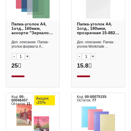
Папка-уголок А4,
Папка-уголок А4,
1отд., 160мкм,
1отд., 180мкм,
ассорти "Зеркало
прозрачная 15-8828
Классика" ЕК50155
Workmate
Erich Krause
Доп. описание: Папка-
Доп. описание: Папка-
уголок формата А...
уголок Workmate ...
-
+
-
+
25
15.8
Код:
00-
Код:
00-00075155
Акция
00046457
Остаток:
77
-25%
Остаток:
11