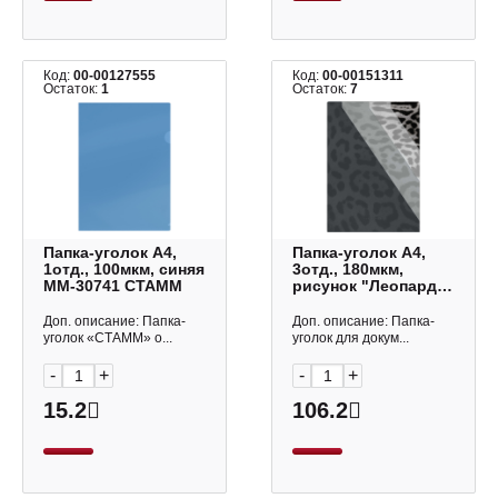
Код:
00-00127555
Код:
00-00151311
Остаток:
1
Остаток:
7
Папка-уголок А4,
Папка-уголок А4,
1отд., 100мкм, синяя
3отд., 180мкм,
ММ-30741 СТАММ
рисунок "Леопард
серый" 72240
Феникс+
Доп. описание: Папка-
Доп. описание: Папка-
уголок «СТАММ» о...
уголок для докум...
-
+
-
+
15.2
106.2