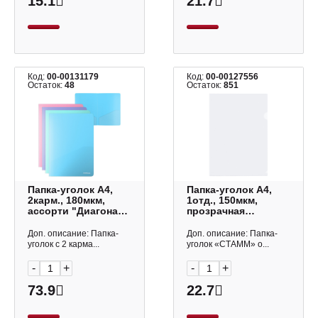
15.1
21.7
Код:
00-00131179
Код:
00-00127556
Остаток:
48
Остаток:
851
Папка-уголок А4,
Папка-уголок А4,
2карм., 180мкм,
1отд., 150мкм,
ассорти "Диагональ
прозрачная
Пастель" 53602
ММ-32258 СТАММ
Erich Krause
Доп. описание: Папка-
Доп. описание: Папка-
уголок с 2 карма...
уголок «СТАММ» о...
-
+
-
+
73.9
22.7