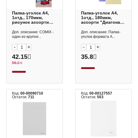
Папка-уголок А4,
Папка-уголок А4,
1отд., 170мкм,
1отд., 180мкм,
рисунок ассорти
ассорти "Диагональ
"Travelling" А7590
Пастель" ЕК50170
Comix
Erich Krause
Доп. описание: COMIX -
Доп. описание: Папка-
один из крупне...
уголок формата А...
-
+
-
+
42.15
35.8
56.2
Код:
00-00090710
Код:
00-00127557
Остаток:
711
Остаток:
503