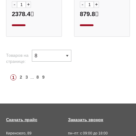
-
+
-
+
2378.4
879.8
Товаров на
странице:
2
3
...
8
9
1
Скачать прайс
Заказать звонок
Киренского, 89
пн–пт: с 09:00 до 18:00