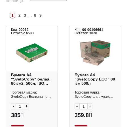
странице:
2
3
...
8
9
1
Код:
00012
Код:
00-00106661
Остаток:
4583
Остаток:
1028
Бумага А4
Бумага А4
"SvetoCopy" белая,
"SvetoCopy ECO" 80
80г/м2, 500л, ISO
г/м 500л
94%, Светогорск
(катег.к-ва С)
Торговая марка:
Торговая марка:
SvetoCopy Белизна по ...
SvetoCopy Шт. в упако...
-
+
-
+
385
359.8