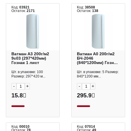
Код:
03921
Код:
38508
Остаток:
2171
Остаток:
138
Ватман А3 200г/м2
Ватман А0 200г/м2
9с03 (297*420мм)
БЧ-2046
Гознак 1 лист
(840*1200мм) Гознак
1 лист
Шт. в упаковке: 100
Шт. в упаковке: 5 Размер:
Размер: 297*420 м...
840*1200 мм...
-
+
-
+
15.8
295.9
Код:
00010
Код:
07014
Остаток:
78
Остаток:
49