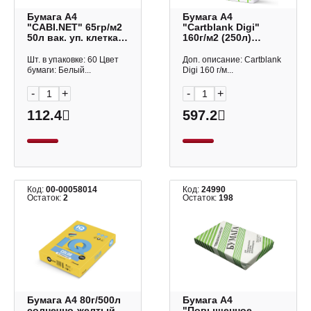
Бумага А4
Бумага А4
"CABI.NET" 65гр/м2
"Cartblank Digi"
50л вак. уп. клетка
160г/м2 (250л)
Б-01 СБИ
(катег.к-ва C) для
лазерной и
Шт. в упаковке: 60 Цвет
Доп. описание: Cartblank
струйной печати
бумаги: Белый...
Digi 160 г/м...
-
+
-
+
112.4
597.2
Код:
00-00058014
Код:
24990
Остаток:
2
Остаток:
198
Бумага А4 80г/500л
Бумага А4
солнечно-желтый
"Повышенное