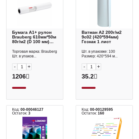
Бумага A1+ рулон
Ватман А2 200г/м2
Brauberg 610мм*50м
9с02 (420*594мм)
80г/м2 (D 100 мм)
Гознак 1 лист
втулка 50 мм
Торговая марка: Brauberg
Шт. в упаковке: 100
Шт. в упаков...
Размер: 420*594 м...
-
+
-
+
1206
35.2
Код:
00-00046127
Код:
00-00129595
Остаток:
3
Остаток:
160