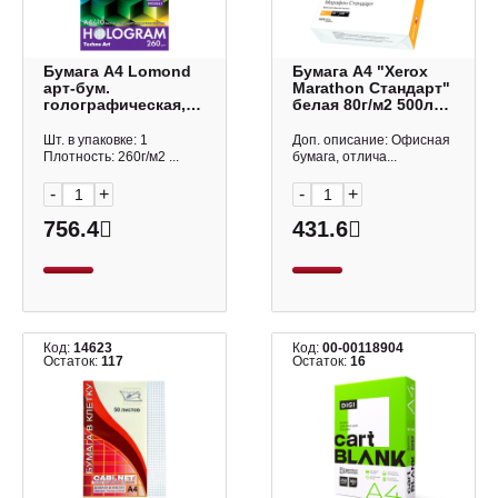
Бумага А4 Lomond
Бумага А4 "Xerox
арт-бум.
Marathon Стандарт"
голографическая,
белая 80г/м2 500л
односторонняя, Art
146% (катег.к-ва C)
Hologram Cube,
450L90649
Шт. в упаковке: 1
Доп. описание: Офисная
260г/м2 0902041
Плотность: 260г/м2 ...
бумага, отлича...
(10л)
-
+
-
+
756.4
431.6
Код:
14623
Код:
00-00118904
Остаток:
117
Остаток:
16