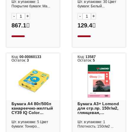
70г/м2, универс.
Шт. в упаковке: 1
Шт. в упаковке: 30 Цвет
114527 (50л)
Покрытие бумаги: Ма...
бумаги: Белый...
-
+
-
+
867.1
129.4
Код:
00-00060133
Код:
13587
Остаток:
3
Остаток:
5
Бумага А4 80г/500л
Бумага А3+ Lomond
канареечно-желтый
для стр.пр. 150г/м2,
CY39 IQ Color
глянцевая,
intensive
односторонняя
0102026 (20л)
Шт. в упаковке: 5 Цвет
Шт. в упаковке: 1
бумаги: Тониро...
Плотность: 150г/м2 ...