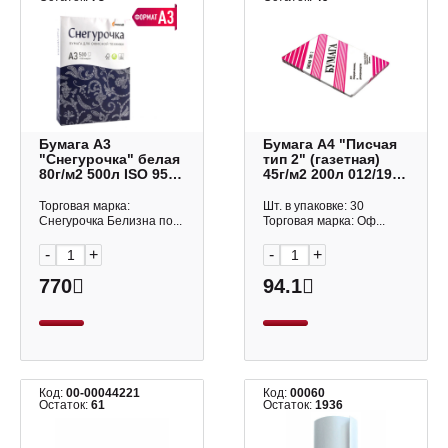
Бумага А3
Бумага А4 "Писчая
"Снегурочка" белая
тип 2" (газетная)
80г/м2 500л ISO 95%
45г/м2 200л 012/19
Сыктывкарский
Новосибирск
ЛПК (катег.к-ва С)
Торговая марка:
Шт. в упаковке: 30
Снегурочка Белизна по...
Торговая марка: Оф...
-
+
-
+
770
94.1
Код:
00-00044221
Код:
00060
Остаток:
61
Остаток:
1936