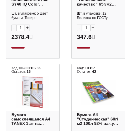
SY40 IQ Color
качество" 65г/м2
intensive
400л Новосибирск
Шт. в упаковке: 5 Цвет
Шт. в упаковке: 12
бумаги: Тониро...
Белизна по ГОСТу: ...
-
+
-
+
2378.4
347.6
Код:
00-00110236
Код:
10317
Остаток:
16
Остаток:
42
Бумага
Бумага А4
самоклеящаяся А4
"Студенческая" 60г/
TANEX 1шт на
м2 100л 92% вак.уп.
листе, 210*297мм,
писчая СБИ