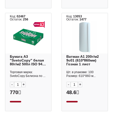
Код:
02467
Код:
13053
Остаток:
256
Остаток:
1477
Бумага А3
Ватман А1 200г/м2
"SvetoCopy" белая
9с01 (610*860мм)
80г/м2 500л ISO 94%
Гознак 1 лист
Светогорск (катег.к-
ва С)
Торговая марка:
Шт. в упаковке: 100
SvetoCopy Белизна по ...
Размер: 610*860 м...
-
+
-
+
770
48.6