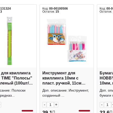
0131324
Код:
00-00100506
Код:
00-
13
Остаток:
15
Остаток:
 для квиллинга
Инструмент для
Бумаг
 TIME "Полосы"
квиллинга 10мм с
HOBBY
еленый (100шт/
пласт. ручкой, 11см
10мм, 
69/03
ассорти 858244
уп) 2-0
сание: Полоски
Доп. описание: Инструмент,
Доп. оп
редназ...
созданный ...
бумаги 
+
-
+
-
39.1
23.6