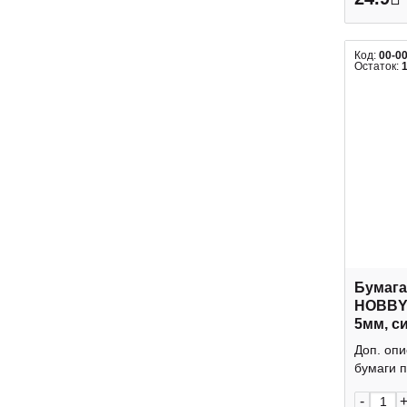
Код:
00-0
Остаток:
Бумага
HOBBY
5мм, с
2-080/0
Доп. опи
бумаги п
-