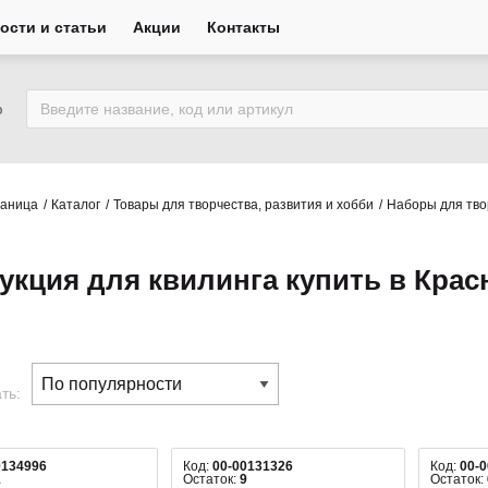
ости и статьи
Акции
Контакты
ю
раница
Каталог
Товары для творчества, развития и хобби
Наборы для тво
укция для квилинга купить в Крас
ть:
0134996
Код:
00-00131326
Код:
00-
1
Остаток:
9
Остаток: