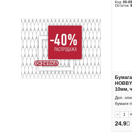
Код:
00-0
Остаток:
Бумага
HOBBY
10мм, 
уп) 2-0
Доп. опи
бумаги п
-
24.9