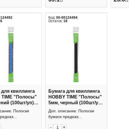
0124492
Код:
00-00124494
16
Остаток:
18
 для квиллинга
Бумага для квиллинга
 TIME "Полосы"
HOBBY TIME "Полосы"
иний (100шт/уп)
5мм, черный (100шт/уп)
6
2-080/10
сание: Полоски
Доп. описание: Полоски
редназ...
бумаги предназ...
+
-
+