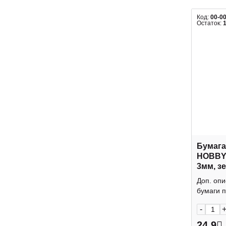
Код:
00-0
Остаток:
Бумага
HOBBY
3мм, з
уп) 2-0
Доп. опи
бумаги п
-
24.9