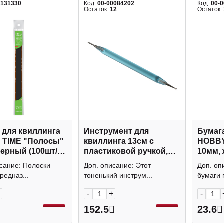
0131330
Код:
00-00084202
Код:
00-
9
Остаток:
12
Остаток:
 для квиллинга
Инструмент для
Бумаг
 TIME "Полосы"
квиллинга 13см с
HOBBY
черный (100шт/
пластиковой ручкой,
10мм, 
82/10
ассорти 1651854
уп) 2-0
сание: Полоски
Доп. описание: Этот
Доп. оп
редназ...
тоненький инструм...
бумаги 
+
-
+
-
152.5
23.6