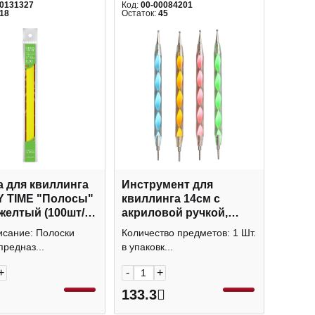
00131327
Код:
00-00084201
18
Остаток:
45
а для квиллинга
Инструмент для
 TIME "Полосы"
квиллинга 14см с
желтый (100шт/
акриловой ручкой,
82/01
17*4см ассорти 1235579
исание: Полоски
Количество предметов: 1 Шт.
предназ...
в упаковк...
+
-
+
133.3