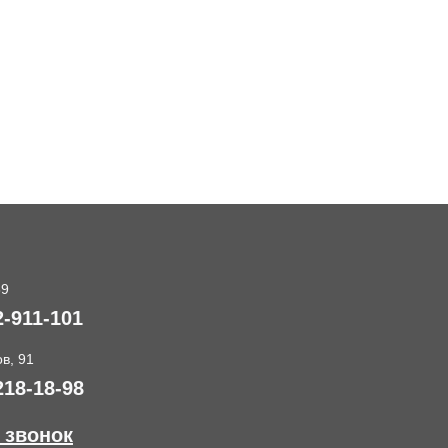
89
2-911-101
в, 91
218-18-98
 звонок