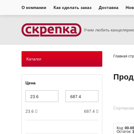
О компании
Как сделать заказ
Доставка
Нов
Учим любить канцеляри
Главная ст
Каталог
Прод
Цена
Сортирова
23.6
687.4
Код:
00-0
Остаток: