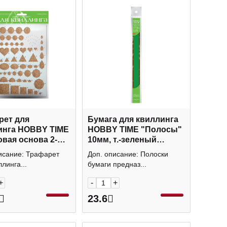
рет для
Бумага для квиллинга
инга HOBBY TIME
HOBBY TIME "Полосы"
вая основа 2-
10мм, т.-зеленый
(100шт/уп) 2-082/04
исание: Трафарет
Доп. описание: Полоски
линга...
бумаги предназ...
+
-
+
23.6