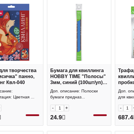
для творчества
Бумага для квиллинга
Трафа
исичка" панно,
HOBBY TIME "Полосы"
квилл
нг Квл-040
3мм, синий (100шт/уп)
пробко
2-069/06
193
сание:
Доп. описание: Полоски
Доп. оп
ация: Цветная ...
бумаги предназ...
для квил
+
-
+
-
24.9
687.4