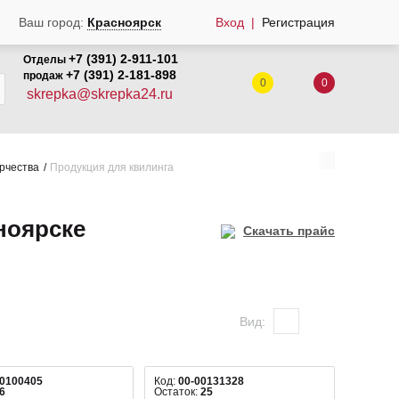
Ваш город:
Красноярск
Вход
Регистрация
+7 (391) 2-911-101
Отделы
+7 (391) 2-181-898
продаж
0
0
skrepka@skrepka24.ru
рчества
Продукция для квилинга
ноярске
Скачать прайс
Вид:
00100405
Код:
00-00131328
6
Остаток:
25