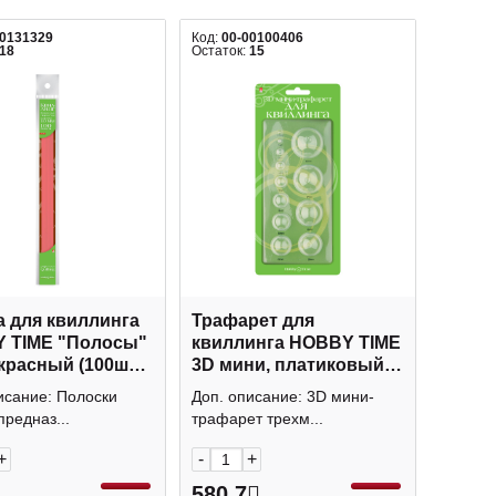
00131329
Код:
00-00100406
18
Остаток:
15
а для квиллинга
Трафарет для
 TIME "Полосы"
квиллинга HOBBY TIME
красный (100шт/
3D мини, платиковый 2-
82/08
434
исание: Полоски
Доп. описание: 3D мини-
предназ...
трафарет трехм...
+
-
+
580.7