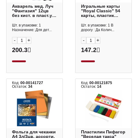
Акварель мед. Луч
Игральные карты
"Фантазия" 12цв
"Royal Classic" 54
без кист. в пласт.уп.
карты, пластик
35С 2333-08
551978
Шт. в упаковке: 1
Шт. в упаковке: 1 В
Назначение: Для дет...
дорогу : Да Колич...
-
+
-
+
200.3
147.2
Код:
00-00141727
Код:
00-00121875
Остаток:
34
Остаток:
14
Фольга для чеканки
Пластилин Пифагор
А4 3л/3цв, ассорти,
"Веселая такса"