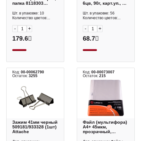
папка 8118303
6цв, 90г, карт.уп., со
deVENTE
стеком 106674
Шт. в упаковке: 10
Шт. в упаковке: 56
Количество цветов:...
Количество цветов:...
-
+
-
+
179.6
68.7
Код:
00-00062790
Код:
00-00073007
Остаток:
3255
Остаток:
215
Зажим 41мм черный
Файл (мультифора)
509181/933328 (1шт)
А4+ 45мкм,
Attache
прозрачный,
матовый SP0067 (уп