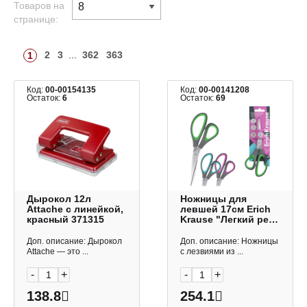
Товаров на
странице:
2
3
...
362
363
1
Код:
00-00154135
Код:
00-00141208
Остаток:
6
Остаток:
69
Дырокол 12л
Ножницы для
Attache с линейкой,
левшей 17см Erich
красный 371315
Krause "Легкий рез
плюс" асимметр.,
прорез., ассорти
Доп. описание: Дырокол
Доп. описание: Ножницы
60841
Attache — это ...
с лезвиями из ...
-
+
-
+
138.8
254.1