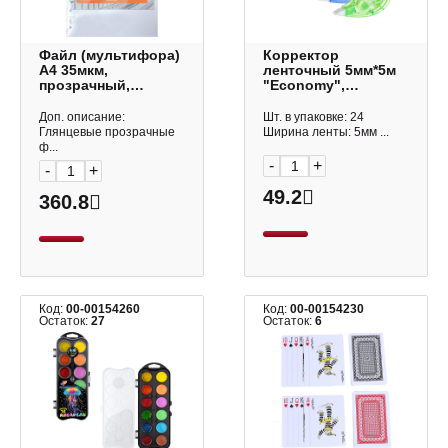
Файл (мультифора)
Корректор
А4 35мкм,
ленточный 5мм*5м
прозрачный,
"Economy",
глянцевый 269262
ассорти, 323493
(уп 100шт)
Attache Economy
Доп. описание:
Шт. в упаковке: 24
OfficeSpace
Глянцевые прозрачные
Ширина ленты: 5мм ...
упаковка
ф...
-
+
-
+
49.2
360.8
Код:
00-00154260
Код:
00-00154230
Остаток:
27
Остаток:
6