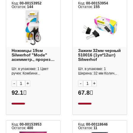
Код:
00-00153952
Код:
00-00153954
Остаток:
144
Остаток:
155
Ножницы 19см
Зажим 32мм черный
Silwerhof "Mode"
510016 (1уп*12шт)
асимметр., прорез.,
Silwerhof
черный/серый
2031859
Шт. в упаковке: 1 Цвет
Шт. в упаковке: 1
ручек: Комбини...
Ширина: 32 мм Колич...
-
+
-
+
92.1
67.8
Код:
00-00153953
Код:
00-00118646
Остаток:
400
Остаток:
11