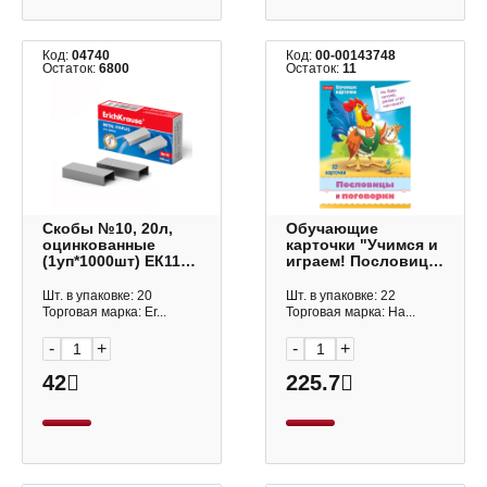
Код:
04740
Код:
00-00143748
Остаток:
6800
Остаток:
11
Скобы №10, 20л,
Обучающие
оцинкованные
карточки "Учимся и
(1уп*1000шт) ЕК1188
играем! Пословицы
Erich Krause
и поговорки" 32
карт. Ир5_31328
Шт. в упаковке: 20
Шт. в упаковке: 22
Hatber
Торговая марка: Er...
Торговая марка: Ha...
-
+
-
+
42
225.7