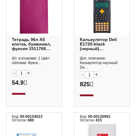
Тетрадь 96л А5
Калькулятор Deli
клетка, бумвинил,
E1720-black
фуксия 1511768
(черный)
Buro
инженерный для
ЕГЭ 10р+2р (300
Шт. в упаковке: 1 Цвет
Доп. описание:
функций)
обложки: Фукси...
Калькулятор научный
De...
-
+
-
+
54.9
825
Код:
00-00154023
Код:
00-00130991
Остаток:
880
Остаток:
415