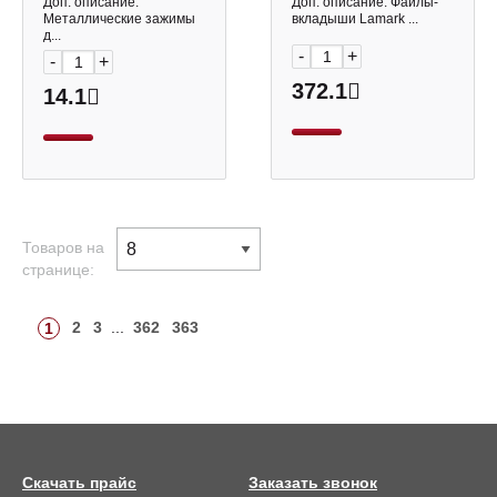
100шт) Lamark
Доп. описание:
Доп. описание: Файлы-
упаковка
Металлические зажимы
вкладыши Lamark ...
д...
-
+
-
+
372.1
14.1
Товаров на
странице:
2
3
...
362
363
1
Скачать прайс
Заказать звонок