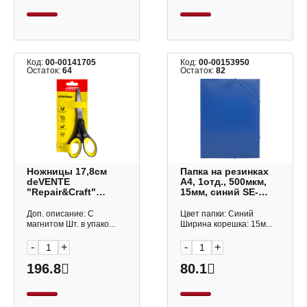
Код:
00-00141705
Код:
00-00153950
Остаток:
64
Остаток:
82
Ножницы 17,8см
Папка на резинках
deVENTE
А4, 1отд., 500мкм,
"Repair&Craft"
15мм, синий SE-
прорез., черный/
PR04BLU Silwerhof
желтый 4091406
Доп. описание: С
Цвет папки: Синий
магнитом Шт. в упако...
Ширина корешка: 15м...
-
+
-
+
196.8
80.1