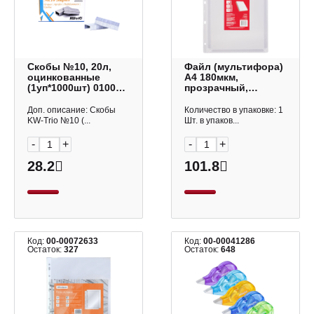
Скобы №10, 20л,
Файл (мультифора)
оцинкованные
А4 180мкм,
(1уп*1000шт) 0100
прозрачный,
KW-Trio
матовый,
расширяющийся
Доп. описание: Скобы
Количество в упаковке: 1
2305 (1шт) ДПС
KW-Trio №10 (...
Шт. в упаков...
-
+
-
+
28.2
101.8
Код:
00-00072633
Код:
00-00041286
Остаток:
327
Остаток:
648