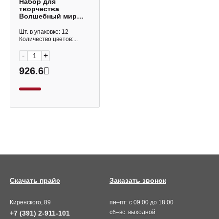
Набор для
творчества
Волшебный мир
"Космический
песок" 1,0кг,
Шт. в упаковке: 12
зеленый, пласт.уп.
Количество цветов:...
Т57733
-
+
926.6
Скачать прайс
Заказать звонок
Киренского, 89
пн–пт: с 09:00 до 18:00
сб–вс: выходной
+7 (391) 2-911-101