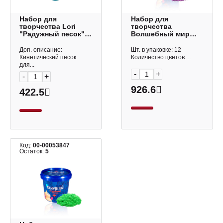
Набор для
Набор для
творчества Lori
творчества
"Радужный песок"
Волшебный мир
5цв*140гр, ассорти
"Космический
Пт-015
песок" 1,0кг, сирен.,
Доп. описание:
Шт. в упаковке: 12
пласт.уп. Т57730
Кинетический песок
Количество цветов:...
для...
-
+
-
+
926.6
422.5
Код:
00-00053847
Остаток:
5