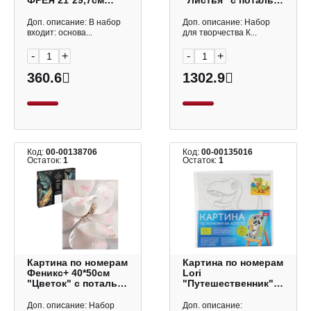
ФРЕЯ 21*29,7см
"Листья" с поталью
"Мельница у воды"
67979
RPSB-0012
Доп. описание: В набор
Доп. описание: Набор
входит: основа...
для творчества К...
-
+
-
+
360.6
1302.9
Код:
00-00138706
Код:
00-00135016
Остаток:
1
Остаток:
1
Картина по номерам
Картина по номерам
Феникс+ 40*50см
Lori
"Цветок" с поталью
"Путешественник"
67977
20*20см Рхд-002
Доп. описание: Набор
Доп. описание: