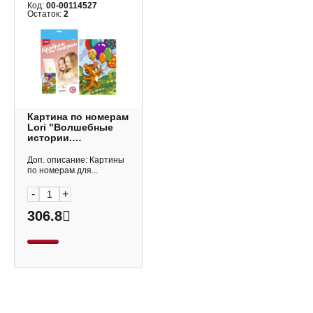
Код:
00-00114527
Остаток:
2
Картина по номерам
Lori "Волшебные
истории.
Праздничный день"
Ркн-098
Доп. описание: Картины
по номерам для...
-
+
306.8