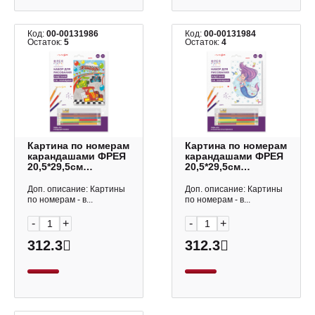
Код:
00-00131986
Код:
00-00131984
Остаток:
5
Остаток:
4
Картина по номерам
Картина по номерам
карандашами ФРЕЯ
карандашами ФРЕЯ
20,5*29,5см
20,5*29,5см
"Победный финиш"
"Русалочка в
PNBK-015
наушниках" PNBK-
Доп. описание: Картины
Доп. описание: Картины
010
по номерам - в...
по номерам - в...
-
+
-
+
312.3
312.3