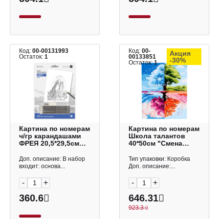
Код:
00-00131993
Код:
00-
Акция
Остаток:
1
00133851
-30%
Остаток:
1
Картина по номерам
Картина по номерам
ч/гр карандашами
Школа талантов
ФРЕЯ 20,5*29,5см
40*50см "Смена
"Волки в горах"
времен" 9898632
RPSB-0045
Доп. описание: В набор
Тип упаковки: Коробка
входит: основа...
Доп. описание:...
-
+
-
+
360.6
646.31
923.3