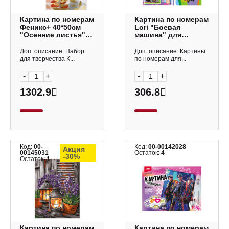
Картина по номерам
Картина по номерам
Феникс+ 40*50см
Lori "Боевая
"Осенние листья" с
машина" для
поталью 67974
малышей Ркн-025
Доп. описание: Набор
Доп. описание: Картины
для творчества К...
по номерам для...
-
+
-
+
1302.9
306.8
Код:
00-
Код:
00-00142028
Акция
00145031
Остаток:
4
-30%
Остаток:
1
Картина по номерам
Картина по номерам