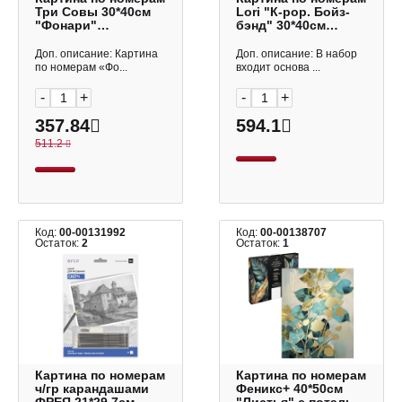
Три Совы 30*40см
Lori "К-рор. Бойз-
"Фонари"
бэнд" 30*40см
КК3040_57383
Рхо-003
Доп. описание: Картина
Доп. описание: В набор
по номерам «Фо...
входит основа ...
-
+
-
+
357.84
594.1
511.2
Код:
00-00131992
Код:
00-00138707
Остаток:
2
Остаток:
1
Картина по номерам
Картина по номерам
ч/гр карандашами
Феникс+ 40*50см