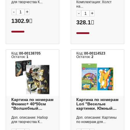
для творчества К...
Комплектация: Холст
на...
-
+
-
+
1302.9
328.1
Код:
00-00138705
Код:
00-00114523
Остаток:
1
Остаток:
2
Картина по номерам
Картина по номерам
Феникс+ 40*50см
Lori "Веселые
"Волшебный
картинки. Южный
цветок" с поталью
самолёт" Ркн-088
67975
Доп. описание: Набор
Доп. описание: Картины
для творчества К...
по номерам для...