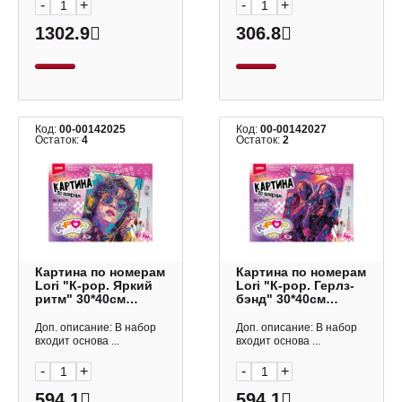
-
+
-
+
1302.9
306.8
Код:
00-00142025
Код:
00-00142027
Остаток:
4
Остаток:
2
Картина по номерам
Картина по номерам
Lori "К-рор. Яркий
Lori "К-рор. Герлз-
ритм" 30*40см
бэнд" 30*40см
Рхо-001
Рхо-004
Доп. описание: В набор
Доп. описание: В набор
входит основа ...
входит основа ...
-
+
-
+
594.1
594.1