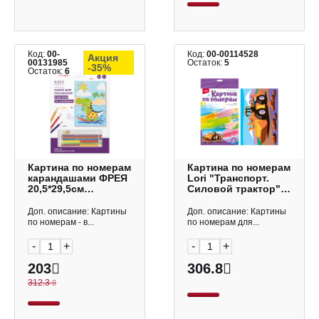
Код:
00-
Код:
00-00114528
Акция
00131985
Остаток:
5
-35%
Остаток:
6
Картина по номерам
Картина по номерам
карандашами ФРЕЯ
Lori "Транспорт.
20,5*29,5см
Силовой трактор"
"Крокодильчик на
Ркн-106
море" PNBK-011
Доп. описание: Картины
Доп. описание: Картины
по номерам - в...
по номерам для...
-
+
-
+
203
306.8
312.3