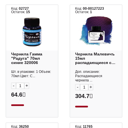
Код:
02727
Код:
00-00127223
Остаток:
15
Остаток:
1
Чернила Гамма
Чернила Малевичъ
"Радуга" 70мл
15мл
синие 320006
распадающиеся с
блеском
"Галактический
Шт. в упаковке: 1 Объем:
Доп. описание:
маяк" 195197
70мл Цвет: С...
Распадающиеся
чернила ...
-
+
-
+
64.6
304.7
Код:
36250
Код:
11765