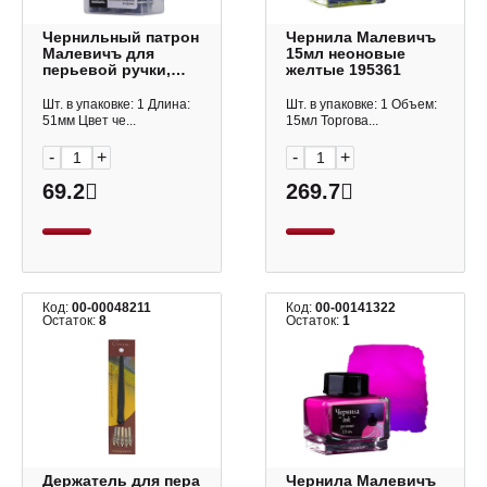
Чернильный патрон
Чернила Малевичъ
Малевичъ для
15мл неоновые
перьевой ручки,
желтые 195361
синий 196451 (15шт)
Шт. в упаковке: 1 Длина:
Шт. в упаковке: 1 Объем:
51мм Цвет че...
15мл Торгова...
-
+
-
+
69.2
269.7
Код:
00-00048211
Код:
00-00141322
Остаток:
8
Остаток:
1
Держатель для пера
Чернила Малевичъ