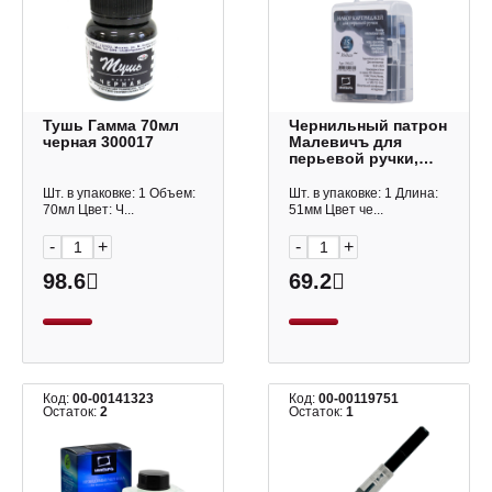
Тушь Гамма 70мл
Чернильный патрон
черная 300017
Малевичъ для
перьевой ручки,
индиго 196452
(15шт)
Шт. в упаковке: 1 Объем:
Шт. в упаковке: 1 Длина:
70мл Цвет: Ч...
51мм Цвет че...
-
+
-
+
98.6
69.2
Код:
00-00141323
Код:
00-00119751
Остаток:
2
Остаток:
1