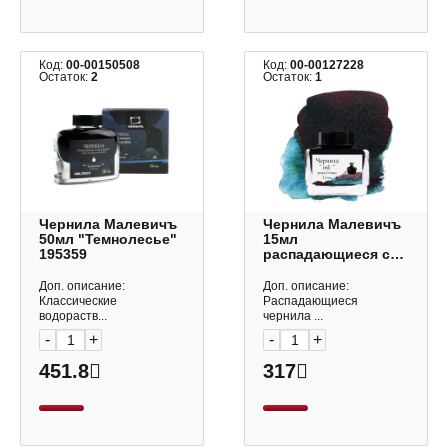
Код:
00-00150508
Код:
00-00127228
Остаток:
2
Остаток:
1
Чернила Малевичъ
Чернила Малевичъ
50мл "Темнолесье"
15мл
195359
распадающиеся с
блеском "Река
Стикс" 195195
Доп. описание:
Доп. описание:
Классические
Распадающиеся
водораств...
чернила ...
-
+
-
+
451.8
317