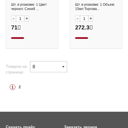
Шт. в упаковке: 1 Цвет
Шт. в упаковке: 1 Объем:
чернил: Синий ...
15мл Торгова...
-
+
-
+
71
272.3
Товаров на
странице:
2
1
Скачать прайс
Заказать звонок