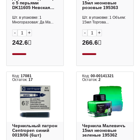
с 5 перьями
15мл неоновые
DK11605 Невская
розовые 195363
палитра
Шт. в упаковке: 1
Шт. в упаковке: 1 Объем:
Многоразовая: Да Ма...
15мл Торгова...
-
+
-
+
242.6
266.6
Код:
17081
Код:
00-00141321
Остаток:
17
Остаток:
2
Чернильный патрон
Чернила Малевичъ
Centropen синий
15мл неоновые
0019/06 (6шт)
зеленые 195362