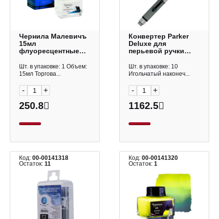
Чернила Малевичъ
Конвертер Parker
15мл
Deluxe для
флуоресцентные
перьевой ручки
прозрачные 195364
S0953280
Шт. в упаковке: 1 Объем:
Шт. в упаковке: 10
15мл Торгова...
Игольчатый наконеч...
-
+
-
+
250.8
1162.5
Код:
00-00141318
Код:
00-00141320
Остаток:
11
Остаток:
1