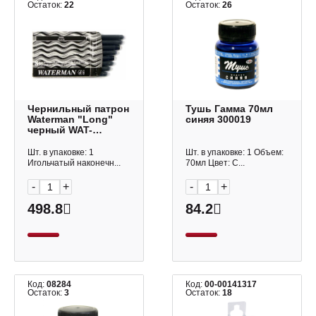
Остаток:
22
Остаток:
26
Чернильный патрон
Тушь Гамма 70мл
Waterman "Long"
синяя 300019
черный WAT-
S0110850 (8шт)
Шт. в упаковке: 1
Шт. в упаковке: 1 Объем:
Игольчатый наконечн...
70мл Цвет: С...
-
+
-
+
498.8
84.2
Код:
08284
Код:
00-00141317
Остаток:
3
Остаток:
18