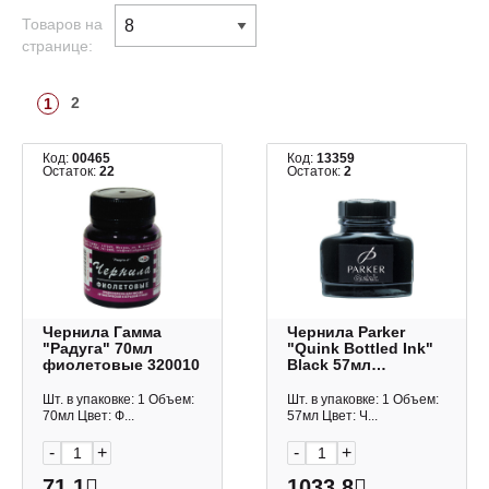
Товаров на
странице:
2
1
Код:
00465
Код:
13359
Остаток:
22
Остаток:
2
Чернила Гамма
Чернила Parker
"Радуга" 70мл
"Quink Bottled Ink"
фиолетовые 320010
Black 57мл
S0037460/1950375
Шт. в упаковке: 1 Объем:
Шт. в упаковке: 1 Объем:
70мл Цвет: Ф...
57мл Цвет: Ч...
-
+
-
+
71.1
1033.8