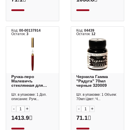
Код:
00-00137914
Код:
04439
Остаток:
3
Остаток:
12
Ручка-перо
Чернила Гамма
Малевичъ
"Радуга" 70мл
стеклянная для
черные 320009
каллиграфии,
кругл.корп 195300
Шт. в упаковке: 1 Доп.
Шт. в упаковке: 1 Объем:
описание: Ручк...
70мл Цвет: Ч...
-
+
-
+
1413.9
71.1