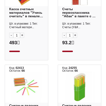
Касса счетных
Счеты
материалов "Учись
первоклассника
считать" в пенале
"Абак" в пакете с е/
УК01 Стамм
п СП05 Стамм
Шт. в упаковке: 1 Тип:
Шт. в упаковке: 1 Тип:
Счетный матери...
Счеты (У&#...
-
+
-
+
493
93.2
Код:
02413
Код:
24255
Остаток:
66
Остаток:
66
Счетные палочки
Счетные палочки