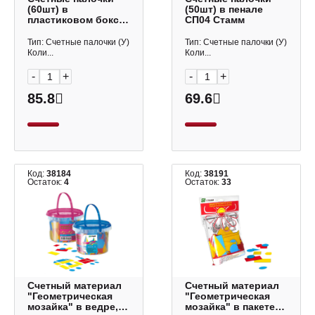
(60шт) в
(50шт) в пенале
пластиковом боксе
СП04 Стамм
с е/п СП02 Стамм
Тип: Счетные палочки (У)
Тип: Счетные палочки (У)
Коли...
Коли...
-
+
-
+
85.8
69.6
Код:
38184
Код:
38191
Остаток:
4
Остаток:
33
Счетный материал
Счетный материал
"Геометрическая
"Геометрическая
мозайка" в ведре, П
мозайка" в пакете с