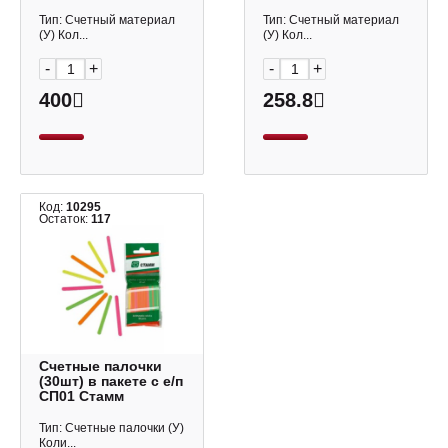
ДМ02 Стамм
е/п, ЭК ДМ01 Стамм
Тип: Счетный материал
Тип: Счетный материал
(У) Кол...
(У) Кол...
-
+
-
+
400
258.8
Код:
10295
Остаток:
117
Счетные палочки
(30шт) в пакете с е/п
СП01 Стамм
Тип: Счетные палочки (У)
Коли...