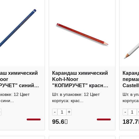
аш химический
Карандаш химический
Каран
Noor
Koh-I-Noor
перманен
РУЧЕТ" синий
"КОПИРУЧЕТ" красный
Castell белый, дл
1561G
письма
аковке: 12 Цвет
Шт. в упаковке: 12 Цвет
Шт. в уп
11590
сини...
корпуса: крас...
корпуса:
+
-
+
-
95.6
187.7