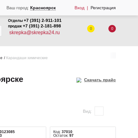
Ваш город:
Красноярск
Вход
Регистрация
+7 (391) 2-911-101
Отделы
+7 (391) 2-181-898
продаж
0
0
skrepka@skrepka24.ru
ые
Карандаши химические
оярске
Скачать прайс
Вид:
00123085
Код:
37010
3
Остаток:
97