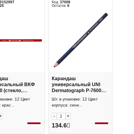
00152997
Код:
37008
25
Остаток:
6
даш
Карандаш
рсальный ВКФ
универсальный UNI
0 (стекло,
Dermatograph P-7600
к, металл)
(стекло, пластик,
аковке: 12 Цвет
Шт. в упаковке: 12 Цвет
ый
металл) синий 66300
 крас...
корпуса: сини...
+
-
+
134.6