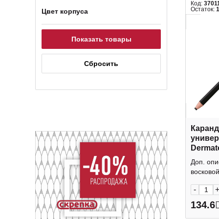
Код:
3701
Остаток:
Цвет корпуса
Каран
универ
Dermat
(стекло
Доп. оп
металл
восковой 
-
134.6