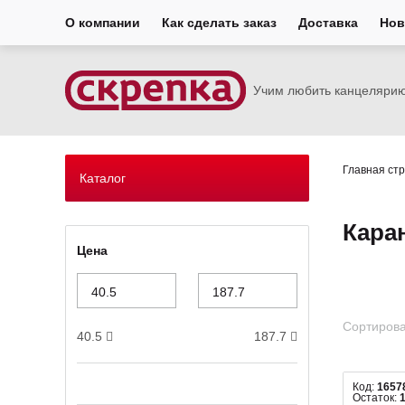
О компании
Как сделать заказ
Доставка
Нов
Учим любить канцеляри
Главная ст
Каталог
Кара
Цена
Сортирова
40.5
187.7
Код:
1657
Остаток: