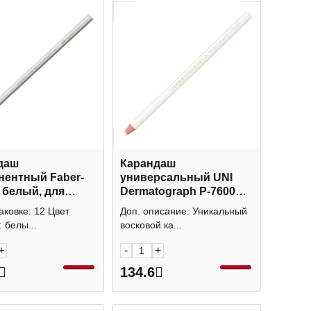
даш
Карандаш
тный Faber-
универсальный UNI
я
Dermatograph P-7600
 по стеклу
(стекло, пластик,
аковке: 12 Цвет
Доп. описание: Уникальный
1
металл) белый 66299
 белы...
восковой ка...
+
-
+
134.6