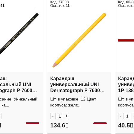
1
Код:
37003
Код:
00-
141
Остаток:
11
Остаток:
даш
Карандаш
Каран
сальный UNI
универсальный UNI
униве
ograph P-7600
Dermatograph P-7600
1P-138
, пластик,
(стекло, пластик,
пласти
исание: Уникальный
Шт. в упаковке: 12 Цвет
Шт. в уп
) черный 66301
металл) желтый 66795
красн
ка...
корпуса: желт...
корпуса:
+
-
+
-
134.6
40.5