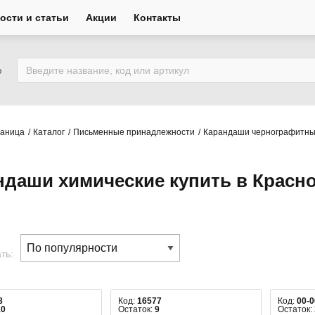
ости и статьи
Акции
Контакты
ю
раница
Каталог
Письменные принадлежности
Карандаши чернографитн
ндаши химические купить в Красн
ть:
8
Код:
16577
Код:
00-
10
Остаток:
9
Остаток: