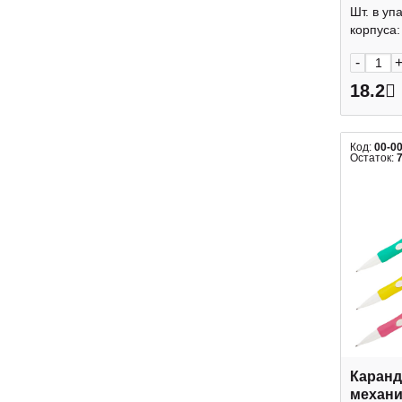
ассорт
Шт. в уп
cats" 
корпуса: 
-
18.2
Код:
00-0
Остаток:
Каран
механи