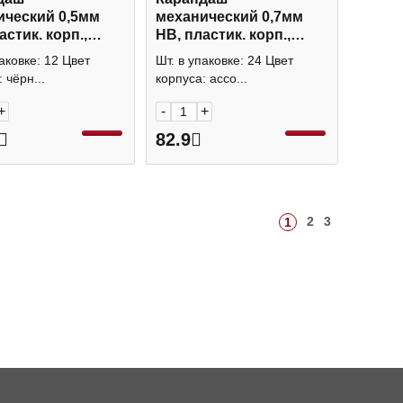
ический 0,5мм
механический 0,7мм
астик. корп.,
HB, пластик. корп.,
 ласт"С
ассорти, ластик "Black
аковке: 12 Цвет
Шт. в упаковке: 24 Цвет
ряной клипсой"
night" 21-0077/01 BV
 чёрн...
корпуса: ассо...
Erich Krause
+
-
+
82.9
2
3
1