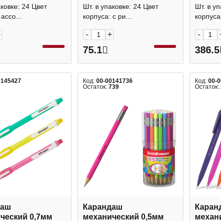
и, ластик "Jucy
"ColorTouch. ДНК
дымча
аковке: 24 Цвет
Шт. в упаковке: 24 Цвет
Шт. в уп
MS_47382 MESHU
спорта" 60754 Erich
"Kuru 
ассо...
корпуса: с ри...
корпуса
Krause
UNI
+
-
+
-
75.1
386.5
0145427
Код:
00-00141736
Код:
00-
7
Остаток:
739
Остаток:
даш
Карандаш
Каран
ческий 0,7мм
механический 0,5мм
механ