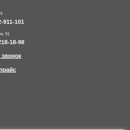
89
2-911-101
в, 91
218-18-98
 звонок
прайс