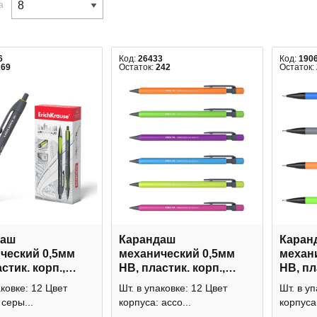
а
6
Код:
26433
Код:
190
269
Остаток:
242
Остаток:
даш
Карандаш
Каран
ческий 0,5мм
механический 0,5мм
механ
стик. корп.,
HB, пластик. корп.,
HB, пл
"Megapolis
ассорти, ластик
ассорт
аковке: 12 Цвет
Шт. в упаковке: 12 Цвет
Шт. в уп
" 20340 Erich
"Дельта" 22004 Erich
"Тропи
 серы...
корпуса: ассо...
корпуса:
Krause
Kraus