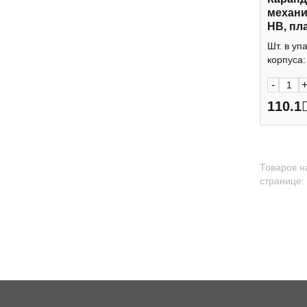
механи
HB, пла
ассорт
Шт. в уп
"Instin
корпуса: 
Berling
-
110.1
Товаров н
странице: