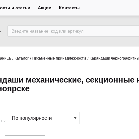
ости и статьи
Акции
Контакты
ю
раница
Каталог
Письменные принадлежности
Карандаши чернографитн
ндаши механические, секционные 
ноярске
ть: