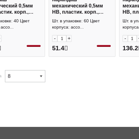
ческий 0,5мм
механический 0,5мм
механ
стик. корп.,
HB, пластик. корп.,
HB, пл
и, ластик
ассорти, ластик "Vivo"
черн.,
аковке: 40 Цвет
Шт. в упаковке: 60 Цвет
Шт. в уп
ct" BSk_12120
45023 Erich Krause
сереб
ассо...
корпуса: ассо...
корпуса:
o
22005 
+
-
+
-
51.4
136.2
а