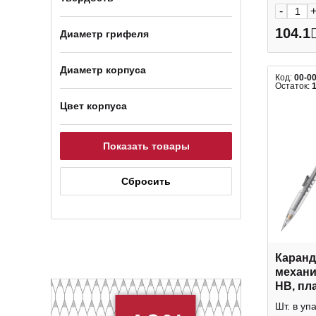
-
104.1
Диаметр грифеля
Диаметр корпуса
Код:
00-0
Остаток:
Цвет корпуса
Каран
механи
HB, пла
прозрач
Шт. в уп
60752 E