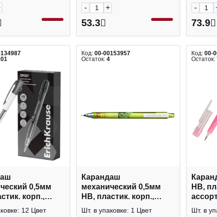
+
-
+
-
53.3
73.9
0134987
Код:
00-00153957
Код:
00-
101
Остаток:
4
Остаток:
даш
Карандаш
Каран
ческий 0,5мм
механический 0,5мм
HB, пл
стик. корп.,
HB, пластик. корп.,
ассорт
., ластик "Spirit"
зеленый, ластик "Kuru
Profit
аковке: 12 Цвет
Шт. в упаковке: 1 Цвет
Шт. в уп
rich Kraus
Toga" M5-450T UNI