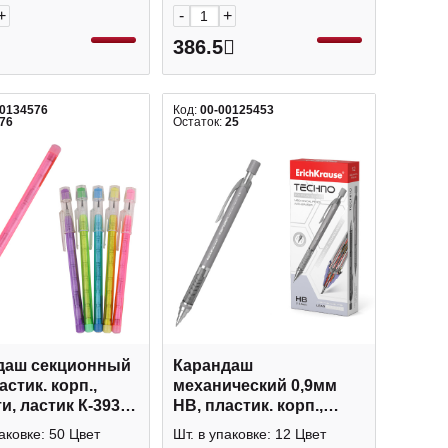
+
-
+
386.5
00134576
Код:
00-00125453
76
Остаток:
25
даш секционный
Карандаш
астик. корп.,
механический 0,9мм
и, ластик К-3932
HB, пластик. корп.,
серый, ластик "Техно"
аковке: 50 Цвет
Шт. в упаковке: 12 Цвет
56014 Erich Krause