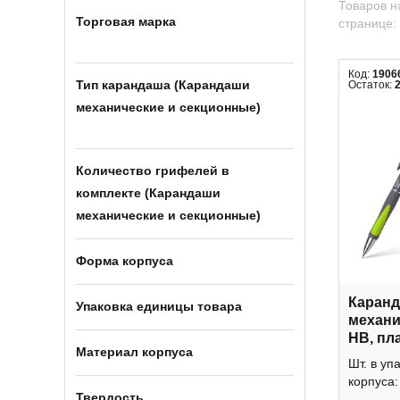
Товаров н
Торговая марка
странице:
Код:
1906
Тип карандаша (Карандаши
Остаток:
механические и секционные)
Количество грифелей в
комплекте (Карандаши
механические и секционные)
Форма корпуса
Каран
Упаковка единицы товара
механи
HB, пла
Материал корпуса
серый 
Шт. в уп
concept
корпуса:
Krause
Твердость