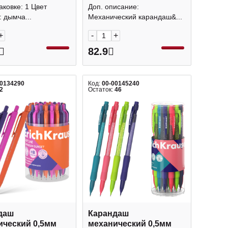
тый, ластик
рисунок, лстик
аковке: 1 Цвет
Доп. описание:
Toga" M7-450T
"Primavera" 21-0042/25
: дымча...
Механический карандаш&...
Bruno Visconti
+
-
+
82.9
00134290
Код:
00-00145240
2
Остаток:
46
даш
Карандаш
ический 0,5мм
механический 0,5мм