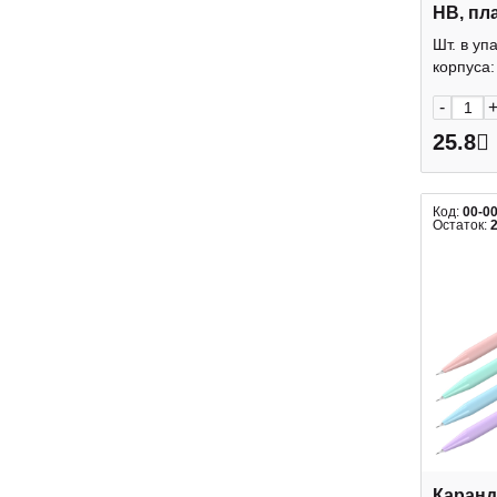
HB, пла
ассорт
Шт. в уп
MP_649
корпуса: 
-
25.8
Код:
00-0
Остаток:
Каран