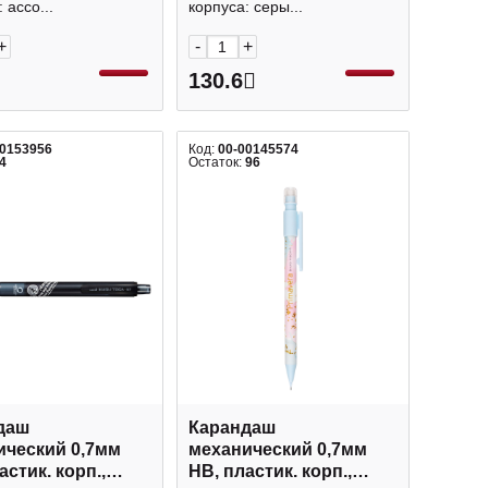
 ассо...
корпуса: серы...
+
-
+
130.6
00153956
Код:
00-00145574
4
Остаток:
96
даш
Карандаш
ический 0,7мм
механический 0,7мм
астик. корп.,
HB, пластик. корп.,