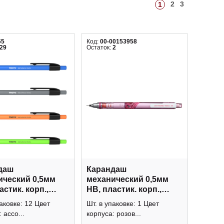
2
3
1
65
Код:
00-00153958
29
Остаток:
2
даш
Карандаш
ический 0,5мм
механический 0,5мм
астик. корп.,
HB, пластик. корп.,
и, ластик
розовый, ластик "Kuru
аковке: 12 Цвет
Шт. в упаковке: 1 Цвет
к" 20338 Erich
Toga" M5-450T UNI
 ассо...
корпуса: розов...
e