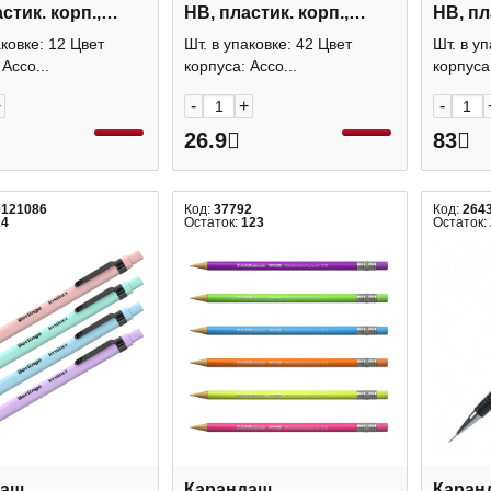
стик. корп.,
HB, пластик. корп.,
HB, пл
и, ластик
ассорти, ластик "Мини"
ассорт
аковке: 12 Цвет
Шт. в упаковке: 42 Цвет
Шт. в уп
62 OfficeSpace
39049 Erich Kraus
"Кариб
Ассо...
корпуса: Ассо...
корпуса:
60751 
+
-
+
-
26.9
83
0121086
Код:
37792
Код:
264
24
Остаток:
123
Остаток:
даш
Карандаш
Каран