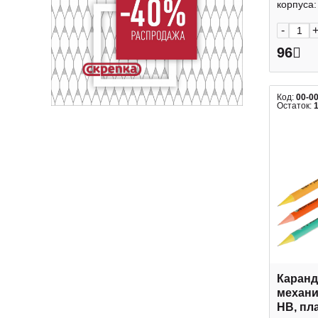
корпуса: 
-
96
Код:
00-0
Остаток:
Каран
механи
НВ, пла