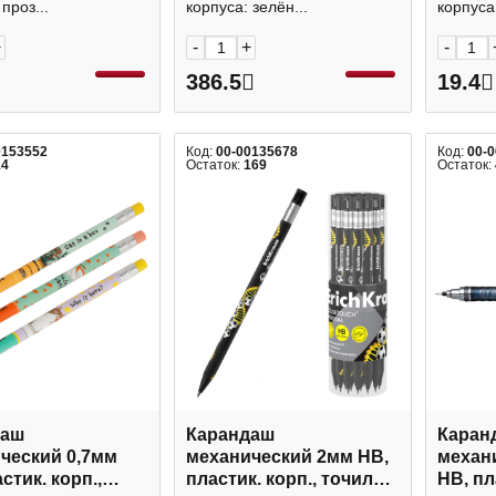
проз...
корпуса: зелён...
корпуса:
+
-
+
-
386.5
19.4
0153552
Код:
00-00135678
Код:
00-
14
Остаток:
169
Остаток:
даш
Карандаш
Каран
ческий 0,7мм
механический 2мм HB,
механ
стик. корп.,
пластик. корп., точилка
HB, пл