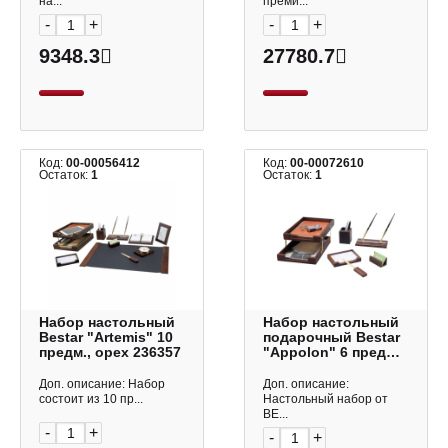
на...
преми...
-
+
-
+
9348.3
27780.7
Код:
00-00056412
Код:
00-00072610
Остаток:
1
Остаток:
1
Набор настольный
Набор настольный
Bestar "Artemis" 10
подарочный Bestar
предм., орех 236357
"Appolon" 6 предм.,
дерево,орех 236352
Доп. описание: Набор
Доп. описание:
состоит из 10 пр...
Настольный набор от
BE...
-
+
-
+