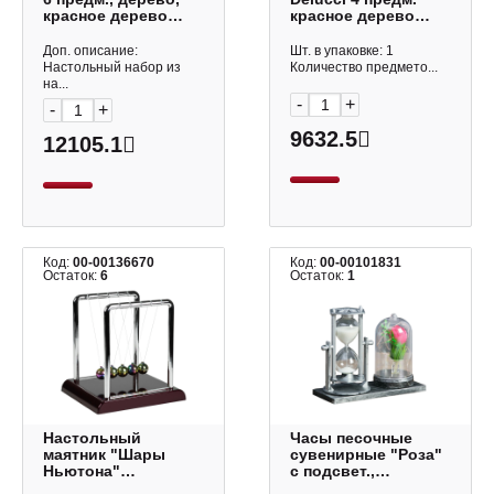
красное дерево
красное дерево
M6C-25A
MBn_04101
Доп. описание:
Шт. в упаковке: 1
Настольный набор из
Количество предмето...
на...
-
+
-
+
9632.5
12105.1
Код:
00-00136670
Код:
00-00101831
Остаток:
6
Остаток:
1
Настольный
Часы песочные
маятник "Шары
сувенирные "Роза"
Ньютона"
с подсвет.,
18*14,5*17,5см
15*9*14см 4154490