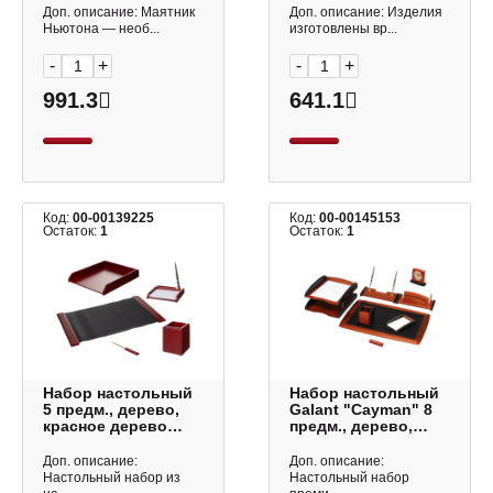
пластик/металл,
Доп. описание: Маятник
Доп. описание: Изделия
бордовый Т-1568
Ньютона — необ...
изготовлены вр...
Миленд
-
+
-
+
991.3
641.1
Код:
00-00139225
Код:
00-00145153
Остаток:
1
Остаток:
1
Набор настольный
Набор настольный
5 предм., дерево,
Galant "Cayman" 8
красное дерево
предм., дерево,
M5C-10
палисандр/черный
238160
Доп. описание:
Доп. описание:
Настольный набор из
Настольный набор