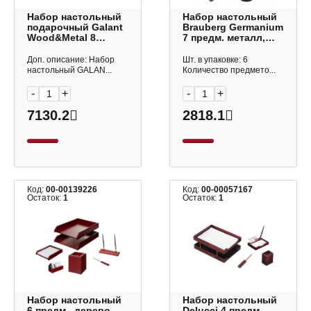
Набор настольный
Набор настольный
подарочный Galant
Brauberg Germanium
Wood&Metal 8
7 предм. металл,
предм. св.дерево/
черный 231962
черный металл
Доп. описание: Набор
Шт. в упаковке: 6
230877
настольный GALAN...
Количество предмето...
-
+
-
+
7130.2
2818.1
Код:
00-00139226
Код:
00-00057167
Остаток:
1
Остаток:
1
Набор настольный
Набор настольный
6 предм., дерево,
Delucci 4 предм.