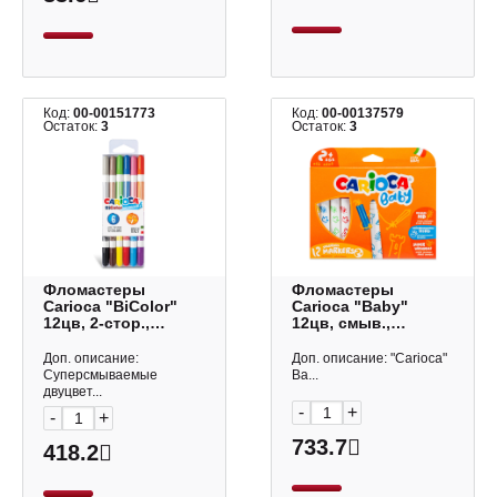
Код:
00-00151773
Код:
00-00137579
Остаток:
3
Остаток:
3
Фломастеры
Фломастеры
Carioca "BiColor"
Carioca "Baby"
12цв, 2-стор.,
12цв, смыв.,
смыв., карт. уп.
утолщ., карт. уп.
42269
42814
Доп. описание:
Доп. описание: "Carioca"
Суперсмываемые
Ba...
двуцвет...
-
+
-
+
733.7
418.2