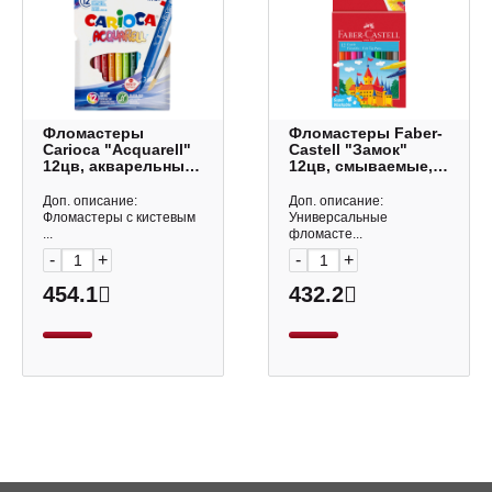
Фломастеры
Фломастеры Faber-
Carioca "Acquarell"
Castell "Замок"
12цв, акварельные,
12цв, смываемые,
смываемые,
карт.уп., с европ.
карт.уп. 42747
554201
Доп. описание:
Доп. описание:
Фломастеры с кистевым
Универсальные
...
фломасте...
-
+
-
+
454.1
432.2