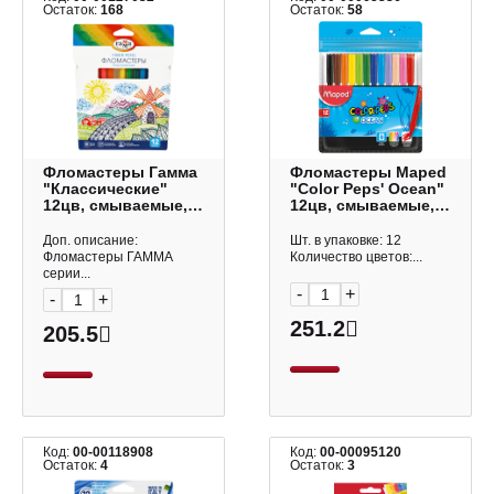
Остаток:
168
Остаток:
58
Фломастеры Гамма
Фломастеры Maped
"Классические"
"Color Peps' Ocean"
12цв, смываемые,
12цв, смываемые,
картон. упаков., с
пластик.уп., с
европ. 130822_12
европ. 845720
Доп. описание:
Шт. в упаковке: 12
Фломастеры ГАММА
Количество цветов:...
серии...
-
+
-
+
251.2
205.5
Код:
00-00118908
Код:
00-00095120
Остаток:
4
Остаток:
3