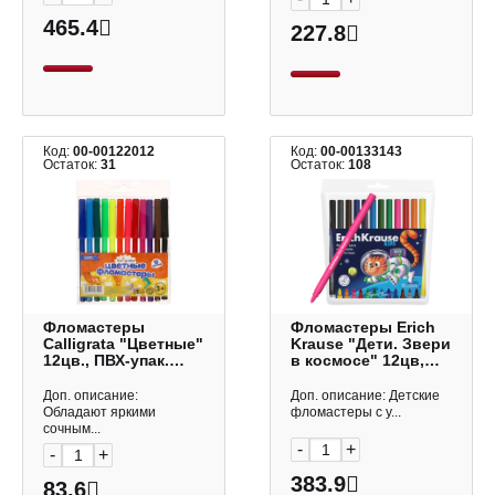
465.4
227.8
Код:
00-00122012
Код:
00-00133143
Остаток:
31
Остаток:
108
Фломастеры
Фломастеры Erich
Calligrata "Цветные"
Krause "Дети. Звери
12цв., ПВХ-упак.
в космосе" 12цв,
1014654
смываемые, ПВХ-
чехол, с европ.
Доп. описание:
Доп. описание: Детские
61825
Обладают яркими
фломастеры с у...
сочным...
-
+
-
+
383.9
83.6