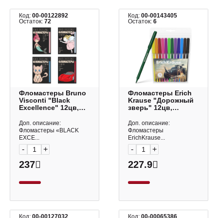
Код:
00-00122892
Код:
00-00143405
Остаток:
72
Остаток:
6
Фломастеры Bruno
Фломастеры Erich
Visconti "Black
Krause "Дорожный
Excellence" 12цв,
зверь" 12цв,
карт. уп., ассорти
смываемые, ПВХ-
32-0055
чехол, с европ.
Доп. описание:
Доп. описание:
62989
Фломастеры «BLACK
Фломастеры
EXCE...
ErichKrause...
-
+
-
+
237
227.9
Код:
00-00127032
Код:
00-00065386