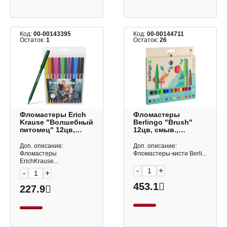
Код:
00-00143395
Код:
00-00144711
Остаток:
1
Остаток:
26
Фломастеры Erich
Фломастеры
Krause "Волшебный
Berlingo "Brush"
питомец" 12цв,
12цв, смыв.,
смываемые, ПВХ-
утолщ., кисть,
чехол, с европ.
карт.уп. BP_00012
Доп. описание:
Доп. описание:
62987
Фломастеры
Фломастеры-кисти Berli...
ErichKrause...
-
+
-
+
453.1
227.9