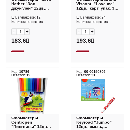
Hatber "Зов
Visconti "Love me"
джунглей" 12цв,
12цв., карт. упак. 32-
ПВХ-чехол
0076
FP_095807
Шт. в упаковке: 12
Шт. в упаковке: 24
Количество цветов:...
Количество цветов:...
-
+
-
+
183.6
193.6
Код:
10786
Код:
00-00150806
Остаток:
19
Остаток:
51
Фломастеры
Фломастеры
Centropen
Keyroad "Jumbo"
"Пингвины" 12цв
12цв., смыв.,