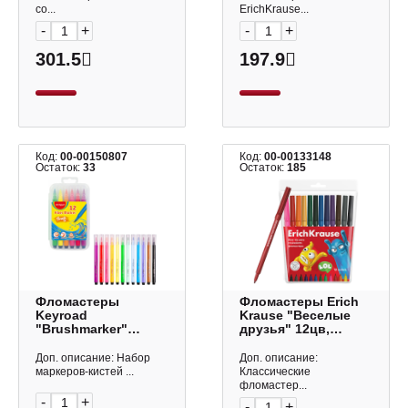
со...
ErichKrause...
-
+
-
+
301.5
197.9
Код:
00-00150807
Код:
00-00133148
Остаток:
33
Остаток:
185
Фломастеры
Фломастеры Erich
Keyroad
Krause "Веселые
"Brushmarker"
друзья" 12цв,
12цв., смыв., кисть,
смываемые, ПВХ-
пластик.уп.
чехол, с европ.
Доп. описание: Набор
Доп. описание:
KR972523
61831
маркеров-кистей ...
Классические
фломастер...
-
+
-
+