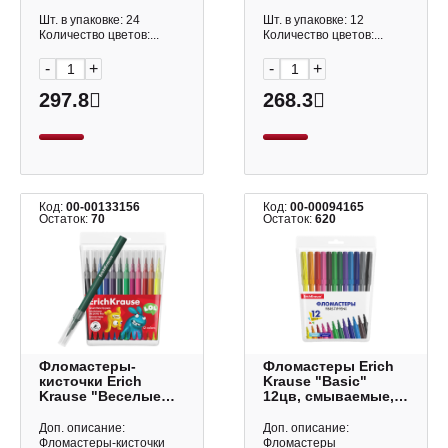
смываемые, ПВХ-
утолщ., карт.уп.
чехол 7790
KR972320
Шт. в упаковке: 24
Шт. в упаковке: 12
Количество цветов:...
Количество цветов:...
-
+
-
+
297.8
268.3
Код:
00-00133156
Код:
00-00094165
Остаток:
70
Остаток:
620
Фломастеры-
Фломастеры Erich
кисточки Erich
Krause "Basic"
Krause "Веселые
12цв, смываемые,
друзья" 12цв,
ПВХ-чехол, с европ.
смываемые, ПВХ-
53368
Доп. описание:
Доп. описание:
чехол 61834.
Фломастеры-кисточки
Фломастеры