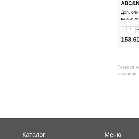
ABC&Nu
978-5-
Доп. оп
Пресс
карточки
-
153.6
Товаров н
странице:
Каталог
Меню