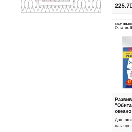
225.7
Код:
00-0
Остаток:
Развив
"Обита
океанов
Феник
Доп. опи
наглядны