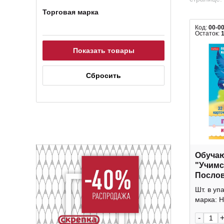
Торговая марка
Код:
00-0
Остаток:
Обучаю
"Учимс
Посло
поговор
Шт. в уп
Ир5_31
марка: H
-