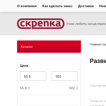
О компании
Как сделать заказ
Доставка
Нов
Учим любить канцеляри
Главная ст
Каталог
Разв
Цена
Сортирова
55.8
502
Товаров н
странице: