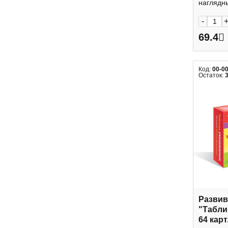
наглядны
-
69.4
Код:
00-0
Остаток:
Развив
"Табли
64 карт