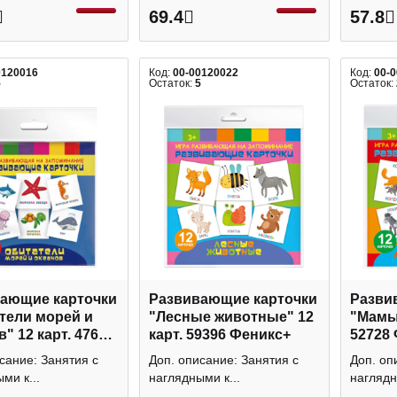
69.4
57.8
0120016
Код:
00-00120022
Код:
00-
5
Остаток:
5
Остаток:
ающие карточки
Развивающие карточки
Разви
тели морей и
"Лесные животные" 12
"Мамы 
" 12 карт. 47695
карт. 59396 Феникс+
52728
с+
сание: Занятия с
Доп. описание: Занятия с
Доп. оп
ми к...
наглядными к...
наглядн