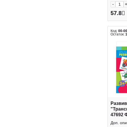
-
57.8
Код:
00-0
Остаток:
Развив
"Трансп
47692 
Доп. опи