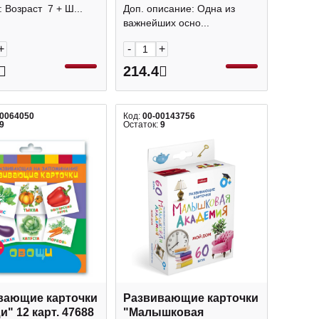
ние" 1 карт., А4
карт. НП_31319 Hatber
: Возраст 7 + Ш...
Доп. описание: Одна из
485 Hatber
важнейших осно...
+
-
+
214.4
00064050
Код:
00-00143756
9
Остаток:
9
вающие карточки
Развивающие карточки
" 12 карт. 47688
"Малышковая