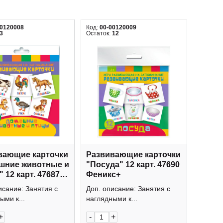
00120008
Код:
00-00120009
3
Остаток:
12
вающие карточки
Развивающие карточки
шние животные и
"Посуда" 12 карт. 47690
 12 карт. 47687
Феникс+
с+
исание: Занятия с
Доп. описание: Занятия с
ыми к...
наглядными к...
+
-
+