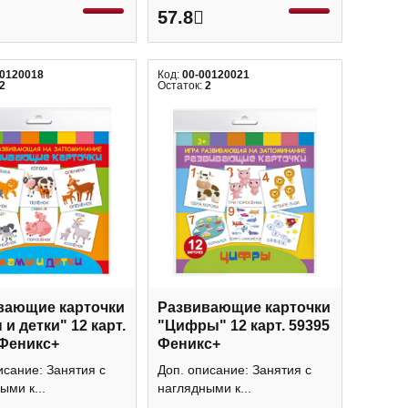
57.8
00120018
Код:
00-00120021
2
Остаток:
2
вающие карточки
Развивающие карточки
и детки" 12 карт.
"Цифры" 12 карт. 59395
 Феникс+
Феникс+
исание: Занятия с
Доп. описание: Занятия с
ыми к...
наглядными к...