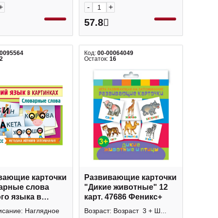
+
-
+
57.8
00095564
Код:
00-00064049
2
Остаток:
16
вающие карточки
Развивающие карточки
арные слова
"Дикие животные" 12
го языка в
карт. 47686 Феникс+
ках" 28 карт.
исание: Наглядное
Возраст: Возраст 3 + Ш...
0мм, НП_25751