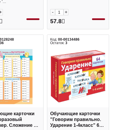
'...
+
-
+
57.8
00128248
Код:
00-00134486
36
Остаток:
3
ющие карточки
Обучающие карточки
оразовый
"Говорим правильно.
жер. Сложение и
Ударение 1-4класс" 64