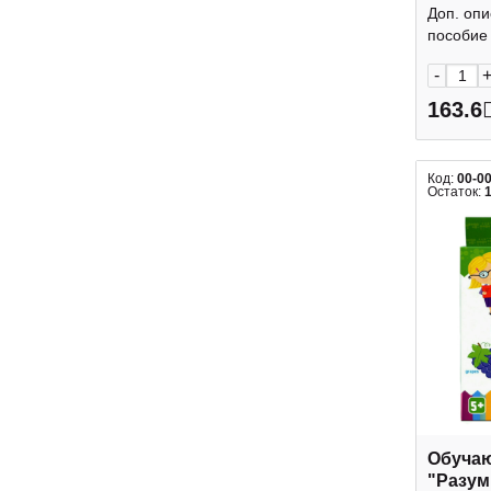
НП_192
Доп. оп
Hatber
пособие 
-
163.6
Код:
00-0
Остаток:
Обучаю
"Разум