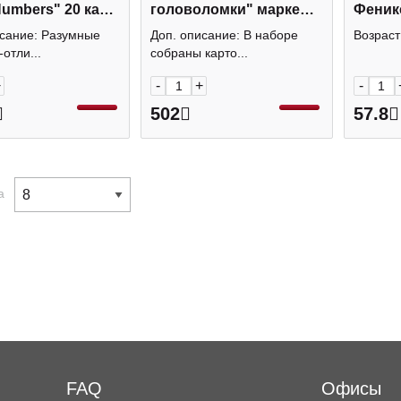
mbers" 20 карт.
головоломки" маркер
Феник
378-29128-1 Проф
29609 Айрис-Пресс
исание: Разумные
Доп. описание: В наборе
Возраст
-отли...
собраны карто...
+
-
+
-
502
57.8
а
FAQ
Офисы