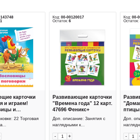
0143748
Код:
00-00120017
Код:
00-
11
Остаток:
6
Остаток:
щие карточки
Развивающие карточки
Разви
я и играем!
"Времена года" 12 карт.
"Дома
вицы и
47696 Феникс+
птицы"
ки" 32 карт.
Феник
аковке: 22 Торговая
Доп. описание: Занятия с
Доп. оп
328 Hatber
a...
наглядными к...
наглядн
+
-
+
-