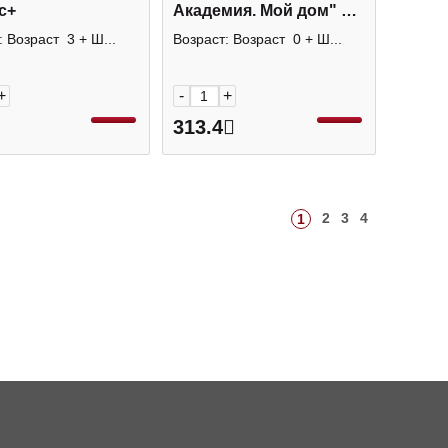
с+
Академия. Мой дом" 60
карт. НП_32979 Hatber
: Возраст 3 + Ш...
Возраст: Возраст 0 + Ш...
+
-
+
313.4
2
3
4
1