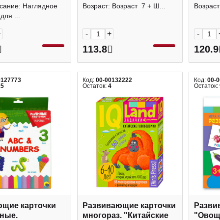
09/Ио5_31313
Умножение" 1 карт., А4
вычита
исание: Наглядное
Возраст: Возраст 7 + Ш...
Возраст
Ио4_30486 Hatber
Ио4_30
для ...
+
-
+
-
113.8
120.9
0127773
Код:
00-00132222
Код:
00-
15
Остаток:
4
Остаток:
щие карточки
Развивающие карточки
Разви
ные.
многораз. "Китайские
"Овощи