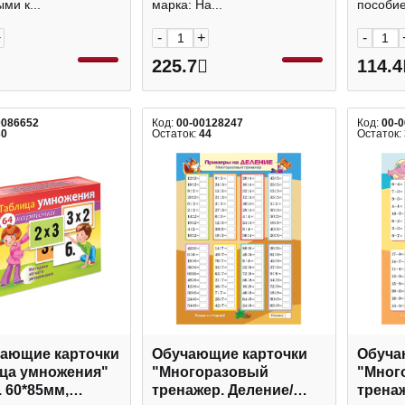
ми к...
марка: Ha...
пособие 
Hatber
+
-
+
-
225.7
114.4
0086652
Код:
00-00128247
Код:
00-
30
Остаток:
44
Остаток:
ающие карточки
Обучающие карточки
Обуча
ца умножения"
"Многоразовый
"Мног
. 60*85мм,
тренажер. Деление/
трена