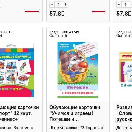
+
-
+
-
57.8
57.8
0120012
Код:
00-00143749
Код:
00-
16
Остаток:
5
Остаток:
ающие карточки
Обучающие карточки
Разви
орт" 12 карт.
"Учимся и играем!
"Слов
Феникс+
Потешки и
русско
скороговорки" 32 карт.
картин
сание: Занятия с
Шт. в упаковке: 22 Торговая
Доп. оп
Ир5_31329 Hatber
85*12