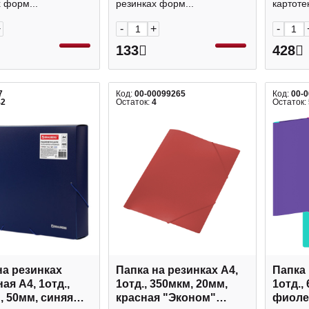
 форм...
резинках форм...
картотек
+
-
+
-
133
428
7
Код:
00-00099265
Код:
00-
42
Остаток:
4
Остаток:
на резинках
Папка на резинках А4,
Папка 
ая А4, 1отд.,
1отд., 350мкм, 20мм,
1отд.,
, 50мм, синяя
красная "Эконом"
фиоле