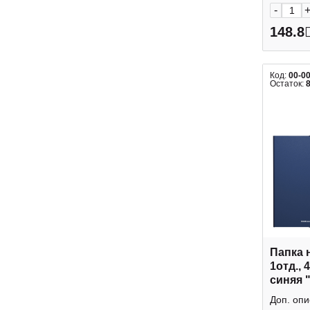
-
148.8
Код:
00-0
Остаток:
Папка 
1отд., 
синяя 
Класси
Доп. опи
Krause