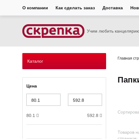
О компании
Как сделать заказ
Доставка
Нов
Учим любить канцеляри
Главная ст
Каталог
Папк
Цена
Сортирова
80.1
592.8
Товаров н
странице: