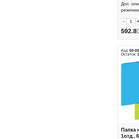
224162
Доп. опи
резинках
-
592.8
Код:
00-0
Остаток:
Папка 
1отд., 