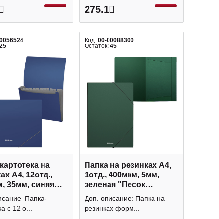
275.1
00056524
Код:
00-00088300
25
Остаток:
45
картотека на
Папка на резинках А4,
ах А4, 12отд.,
1отд., 400мкм, 5мм,
, 35мм, синяя
зеленая "Песок
 Классика"
Классика" 53323/47191
исание: Папка-
Доп. описание: Папка на
50417 Erich Kraus
Erich Krause
а с 12 о...
резинках форм...