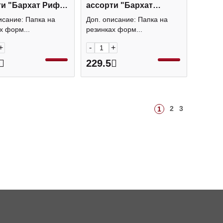
ти "Бархат Риф"
ассорти "Бархат
Erich Krause
Аниме" 61203 Erich
исание: Папка на
Доп. описание: Папка на
Krause
х форм...
резинках форм...
+
-
+
229.5
2
3
1