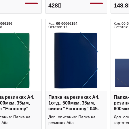
428
148.8
0066196
Код:
00-00066194
Код:
00-
58
Остаток:
13
Остаток:
на резинках А4,
Папка на резинках А4,
Папка-
500мкм, 35мм,
1отд., 500мкм, 35мм,
резинк
я "Economy"
синяя "Economy" 045-
600мкм
-E Attache
PR-E Attache
"Песок
сание: Папка на
Доп. описание: Папка на
Доп. оп
43040/
Atta...
резинках Atta...
картотек