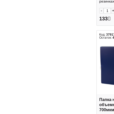
резинках
-
133
Код:
3791
Остаток:
Папка 
объемн
700мкм