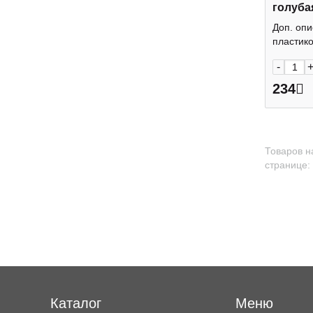
голуба
FB4_A4
Доп. опи
пластико
-
234
Товаров н
странице:
Каталог
Меню