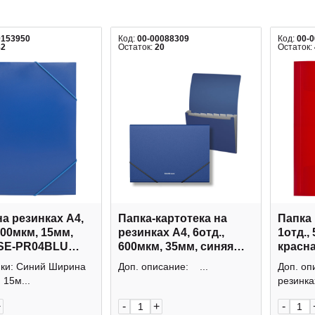
0153950
Код:
00-00088309
Код:
00-
82
Остаток:
20
Остаток:
на резинках А4,
Папка-картотека на
Папка 
500мкм, 15мм,
резинках А4, 6отд.,
1отд.,
 SE-PR04BLU
600мкм, 35мм, синяя
красн
of
"Песок Классика" 50415
045-PR
пки: Синий Ширина
Доп. описание: ...
Доп. оп
Erich Krause
 15м...
резинках
+
-
+
-