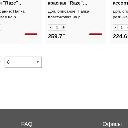
я "Raze"
красная "Raze"
ассор
154 Berlingo
FB4_A4151 Berlingo
62970 
сание: Папка
Доп. описание: Папка
Доп. оп
вая на р...
пластиковая на р...
резинка
+
-
+
-
259.7
224.6
а
FAQ
Офисы