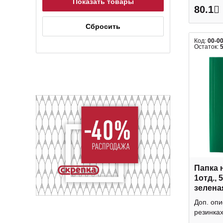
80.1
Код:
00-0
Остаток:
Папка 
1отд., 
зелена
045-PR
Доп. опи
резинках 