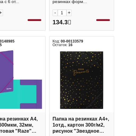
а с 6 от...
резинках форм...
+
-
+
134.3
00148985
Код:
00-00133579
5
Остаток:
16
на резинках А4,
Папка на резинках А4+,
 600мкм, 32мм,
1отд., картон 300г/м2,
товая "Raze"
рисунок "Звездное