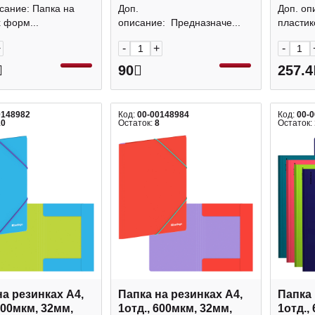
 Brauberg
D00332-RD Dolce Costo
FB4_A4
сание: Папка на
Доп.
Доп. оп
 форм...
описание: Предназначе...
пластико
+
-
+
-
90
257.4
0148982
Код:
00-00148984
Код:
00-
10
Остаток:
8
Остаток:
на резинках А4,
Папка на резинках А4,
Папка 
600мкм, 32мм,
1отд., 600мкм, 32мм,
1отд.,