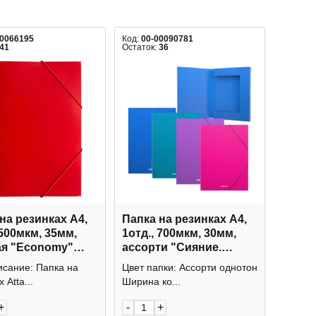
00066195
Код:
00-00090781
41
Остаток:
36
на резинках А4,
Папка на резинках А4,
 500мкм, 35мм,
1отд., 700мкм, 30мм,
ая "Economy"
ассорти "Сияние.
-E Attache
Алмаз" 50382 Erich
исание: Папка на
Цвет папки: Ассорти однотон
Krause
 Atta...
Ширина ко...
+
-
+