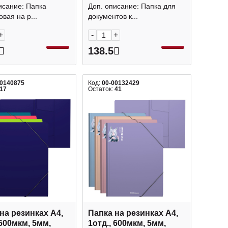
152 Berlingo
небо" 66545 Феникс+
исание: Папка
Доп. описание: Папка для
вая на р...
документов к...
+
-
+
138.5
00140875
Код:
00-00132429
17
Остаток:
41
на резинках А4,
Папка на резинках А4,
 600мкм, 5мм,
1отд., 600мкм, 5мм,