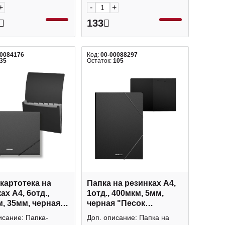
+
-
+
133
00084176
Код:
00-00088297
35
Остаток:
105
картотека на
Папка на резинках А4,
ах А4, 6отд.,
1отд., 400мкм, 5мм,
, 35мм, черная
черная "Песок
 Классика" 50414
Классика" 53321 Erich
исание: Папка-
Доп. описание: Папка на
Krause
Krause