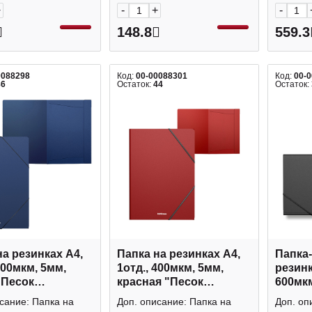
+
-
+
-
148.8
559.3
0088298
Код:
00-00088301
Код:
00-
86
Остаток:
44
Остаток:
на резинках А4,
Папка на резинках А4,
Папка-
400мкм, 5мм,
1отд., 400мкм, 5мм,
резинк
"Песок
красная "Песок
600мкм
ка" 53322 Erich
Классика" 53324 Erich
"Песок
сание: Папка на
Доп. описание: Папка на
Доп. оп
Krause
Erich 